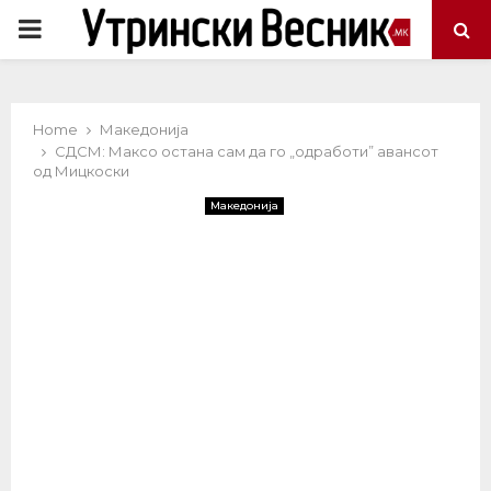
PRIMARY
MENU
Home
Македонија
СДСМ: Максо остана сам да го „одработи” авансот
од Мицкоски
Македонија