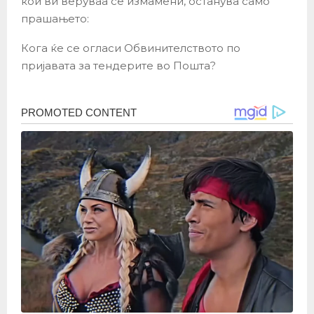
кои ви веруваа се измамени, останува само
прашањето:
Кога ќе се огласи Обвинителството по
пријавата за тендерите во Пошта?