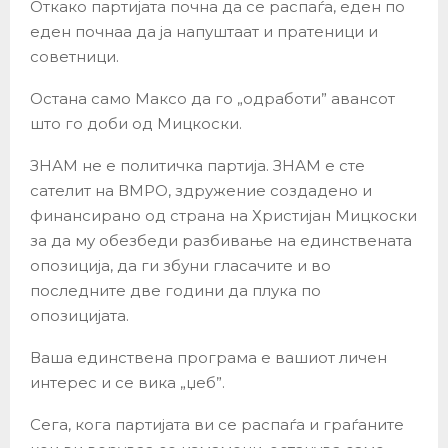
Откако партијата почна да се распаѓа, еден по
еден почнаа да ја напуштаат и пратеници и
советници.
Остана само Максо да го „одработи” авансот
што го доби од Мицкоски.
ЗНАМ не е политичка партија. ЗНАМ е сте
сателит на ВМРО, здружение создадено и
финансирано од страна на Христијан Мицкоски
за да му обезбеди разбивање на единствената
опозиција, да ги збуни гласачите и во
последните две години да плука по
опозицијата.
Ваша единствена програма е вашиот личен
интерес и се вика „џеб”.
Сега, кога партијата ви се распаѓа и граѓаните