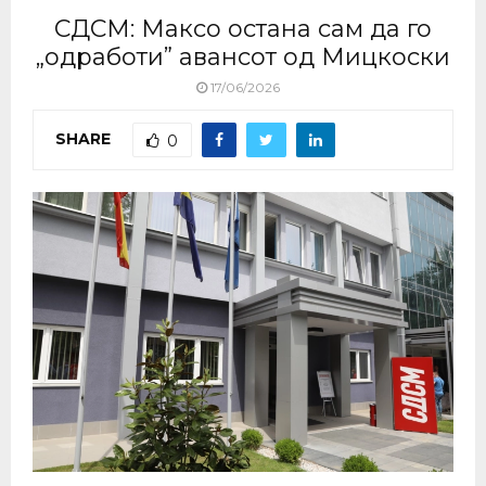
СДСМ: Максо остана сам да го
„одработи” авансот од Мицкоски
17/06/2026
SHARE
0