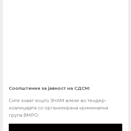
Соопштение за јавност на СДСМ:
Сите знаат зошто ЗНАМ влезе во тендер-
коалицијата со организирана криминална
група ВМРО.