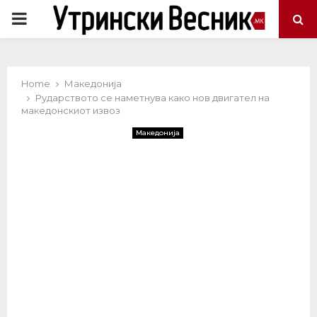
PRIMARY
MENU
Home
Македонија
Рударството се наметнува како нов двигател на
македонскиот извоз
Македонија