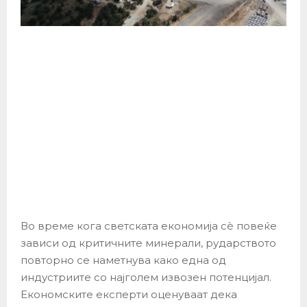
Во време кога светската економија сè повеќе
зависи од критичните минерали, рударството
повторно се наметнува како една од
индустриите со најголем извозен потенцијал.
Економските експерти оценуваат дека