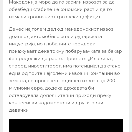
Македонија мора да го засили извозот за да
обезбеди стабилен економски раст и да го
намали хроничниот трговски дефицит.
Денес најголем дел од македонскиот извоз
доаѓа од автомобилската и рударската
индустрија, но глобалните трендови
покажуваат дека токму побарувачката за бакар
ќе продолжи да расте. Проектот „Иловица“,
според инвеститорот, има потенцијал да стане
една од трите најголеми извозни компании во
земјата, со просечен годишен извоз над 200
милиони евра, додека државата би
остварувала дополнителни приходи преку
концесиски надоместоци и други јавни
давачки.