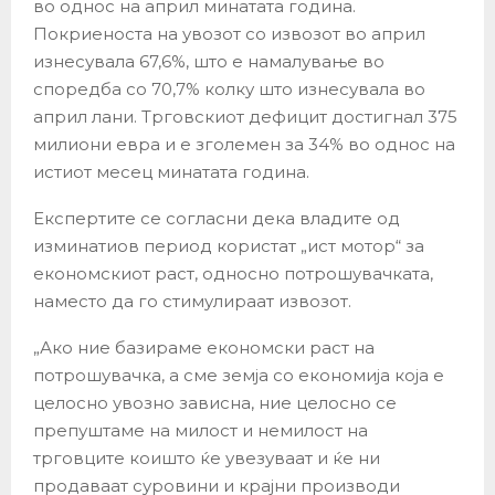
во однос на април минатата година.
Покриеноста на увозот со извозот во април
изнесувала 67,6%, што е намалување во
споредба со 70,7% колку што изнесувала во
април лани. Трговскиот дефицит достигнал 375
милиони евра и е зголемен за 34% во однос на
истиот месец минатата година.
Експертите се согласни дека владите од
изминатиов период користат „ист мотор“ за
економскиот раст, односно потрошувачката,
наместо да го стимулираат извозот.
„Ако ние базираме економски раст на
потрошувачка, а сме земја со економија која е
целосно увозно зависна, ние целосно се
препуштаме на милост и немилост на
трговците коишто ќе увезуваат и ќе ни
продаваат суровини и крајни производи