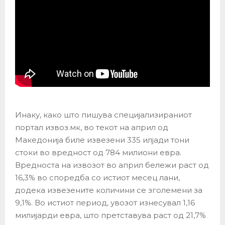
Инаку, како што пишува специјализираниот
портал извоз.мк, во текот на април од
Македонија биле извезени 335 илјади тони
стоки во вредност од 784 милиони евра.
Вредноста на извозот во април бележи раст од
16,3% во споредба со истиот месец лани,
додека извезените количини се зголемени за
9,1%. Во истиот период, увозот изнесувал 1,16
милијарди евра, што претставува раст од 21,7%