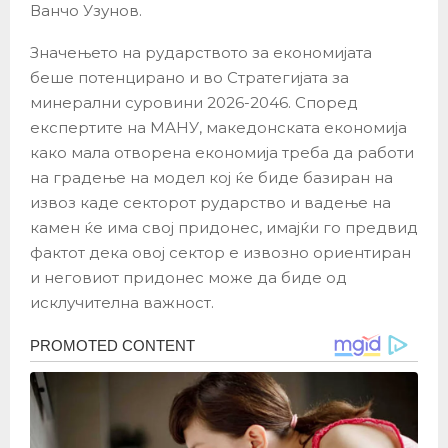
Ванчо Узунов.
Значењето на рударството за економијата
беше потенцирано и во Стратегијата за
минерални суровини 2026-2046. Според
експертите на МАНУ, македонската економија
како мала отворена економија треба да работи
на градење на модел кој ќе биде базиран на
извоз каде секторот рударство и вадење на
камен ќе има свој придонес, имајќи го предвид
фактот дека овој сектор е извозно ориентиран
и неговиот придонес може да биде од
исклучителна важност.