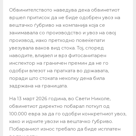
Обвинителството наведува дека обвинетиот
вршел притисок да не биде одобрен увоз на
вештачко ѓубриво на компанија која се
занимавала со производство и увоз на овој
производ, иако претходно повеќепати
увезувала ваков вид стока. Тој, според
наводите, влијаел и врз фитосанитарен
инспектор на граничен премин да не го
одобри влезот на пратката во државата,
поради што стоката неколку дена била
задржана на границата.
На 13 март 2026 година, во Свети Николе,
обвинетиот директно побарал поткуп од
100.000 евра за да го одобри конкретниот увоз,
како и идните увози на вештачко ѓубриво.
Побараниот износ требало да биде исплатен