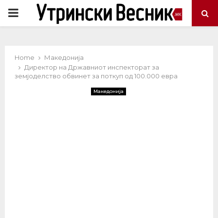
PRIMARY
MENU
Home
Македонија
Директор на Државниот инспекторат за
земјоделство обвинет за поткуп од 100.000 евра
Македонија