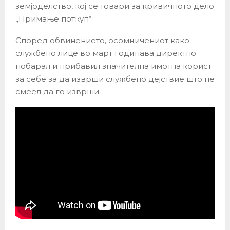
земјоделство, кој се товари за кривичното дело
„Примање поткуп“.
Според обвинението, осомничениот како
службено лице во март годинава директно
побарал и прибавил значителна имотна корист
за себе за да изврши службено дејствие што не
смеел да го изврши.