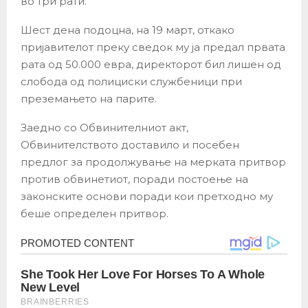
во три рати.
Шест дена подоцна, на 19 март, откако
пријавителот преку сведок му ја предал првата
рата од 50.000 евра, директорот бил лишен од
слобода од полициски службеници при
преземањето на парите.
Заедно со Обвинителниот акт,
Обвинителството доставило и посебен
предлог за продолжување на мерката притвор
против обвинетиот, поради постоење на
законските основи поради кои претходно му
беше определен притвор.