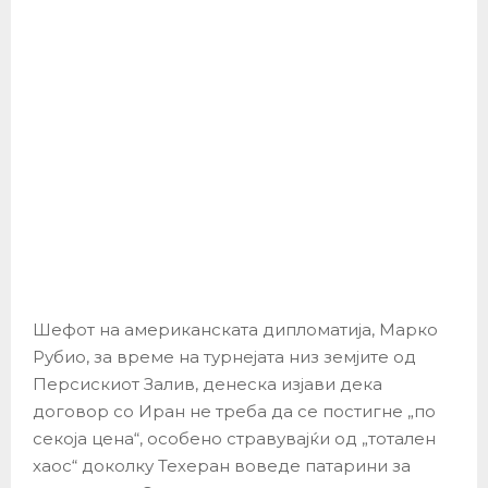
Шефот на американската дипломатија, Марко
Рубио, за време на турнејата низ земјите од
Персискиот Залив, денеска изјави дека
договор со Иран не треба да се постигне „по
секоја цена“, особено стравувајќи од „тотален
хаос“ доколку Техеран воведе патарини за