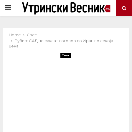
PRIMARY
MENU
Home
Свет
Рубио: САД не сакаат договор со Иран по секоја
цена
Свет