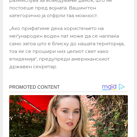
размислува за воведување данок, што не
постоеше пред војната. Вашингтон
категорично ја отфрли таа можност.
„Ако прифатиме дека користењето на
меѓународен воден пат може да се наплаќа
само затоа што е блиску до нашата територија,
тоа ќе се прошири низ целиот свет како
епидемија“, предупреди американскиот
државен секретар.