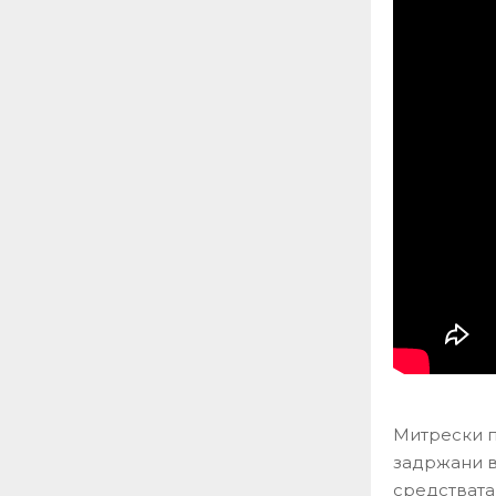
Митрески п
задржани в
средствата 