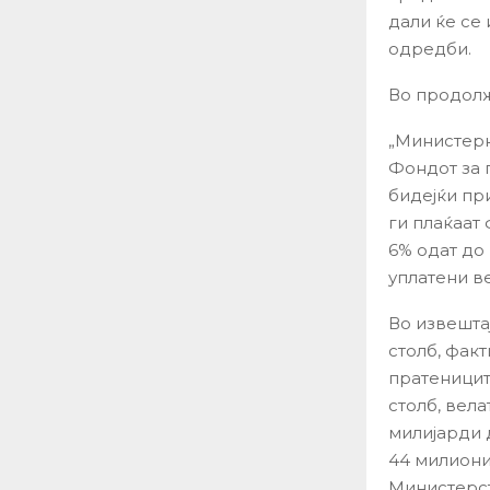
дали ќе се
одредби.
Во продолж
„Министерк
Фондот за п
бидејќи пр
ги плаќаат
6% одат до 
уплатени ве
Во извешта
столб, факт
пратеницит
столб, вела
милијарди 
44 милиони
Министерст