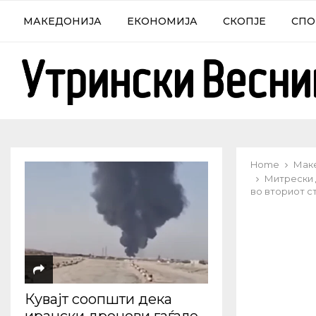
МАКЕДОНИЈА
ЕКОНОМИЈА
СКОПЈЕ
СПО
Home
Мак
Митрески 
во вториот ст
Кувајт соопшти дека