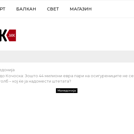
РТ
БАЛКАН
СВЕТ
МАГАЗИН
едонија
до Кочоска: Зошто 44 милиони евра пари на осигурениците не с
олб – кој ќе ја надомести штетата?
Македонија