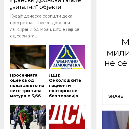
ирански дронови гаѓале
„витални“ објекти
Кувајт денеска соопшти дека
пресретнал повеќе дронови
лансирани од Иран, што е најнов
од серијата...
М
мили
не се
Просечната
ЛДП:
оценка од
Oнколошките
полагањето на
пациенти
сите три типа
повторно се
матура е 3,66
без терапија
SHARE