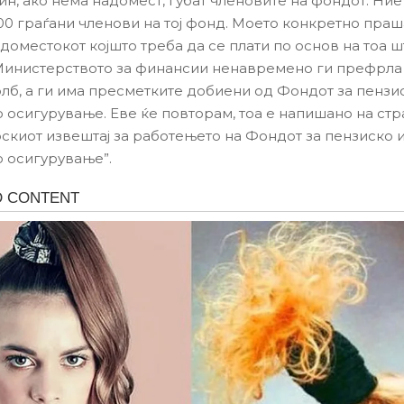
ин, ако нема надомест, губат членовите на фондот. Ние
000 граѓани членови на тој фонд. Моето конкретно праш
доместокот којшто треба да се плати по основ на тоа ш
Министерството за финансии ненавремено ги префрла
олб, а ги има пресметките добиени од Фондот за пензи
 осигурување. Еве ќе повторам, тоа е напишано на стра
скиот извештај за работењето на Фондот за пензиско 
 осигурување”.