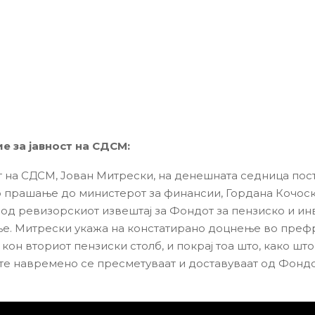
 за јавност на СДСМ:
 на СДСМ, Јован Митрески, на денешната седница пос
 прашање до министерот за финансии, Гордана Кочоск
 од ревизорскиот извештај за Фондот за пензиско и и
е. Митрески укажа на констатирано доцнење во преф
кон вториот пензиски столб, и покрај тоа што, како што
е навремено се пресметуваат и доставуваат од Фондо