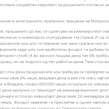
 исплаќа соодветен надомест за доцнењето согласно з
ение е интеграчното пратеничо прашање на Митрески
е, прашањето до вас се однесува на ревизорскиот изв
ензиско и инвалидско осигурување. На страна 21 од тој
идонесите кои што ги плаќаме ние како граѓани или в
 фирмите каде што сме вработени, фондот ги добива тие
вториот столб. И во законот пишува дека тие 6% треба 
днаш, но не подолго од пет работни дена. Така стои во
јот стои дека придонесите кои треба да се префрлат н
ички овие 6% наши, верувам дека и вие сте член, најго
е и Владата, секако 600.000 наши сограѓани се членови
т дека заклучно со периодот на ревизија вкупниот долг 
денари и стои во извештајот дека овие 2,6 милијарди 
 евра, Фондот навреме ги пресметал и однел налози 
вото за финансии, односно до Трезорската сметка.