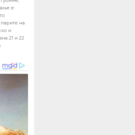
 губиме,
ање е:
то
 парите на
ско и
на 21 и 22
и