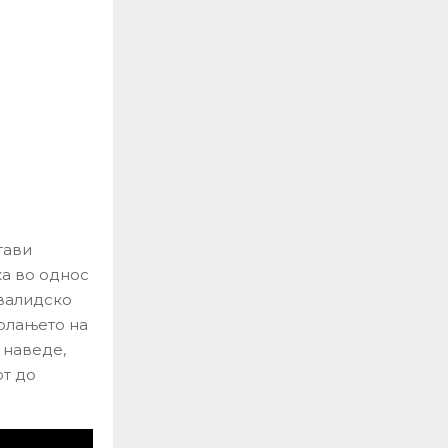
тави
а во однос
нвалидско
рлањето на
 наведе,
т до