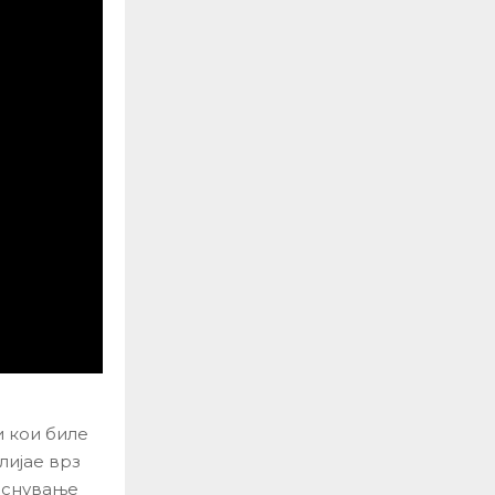
и кои биле
лијае врз
јаснување