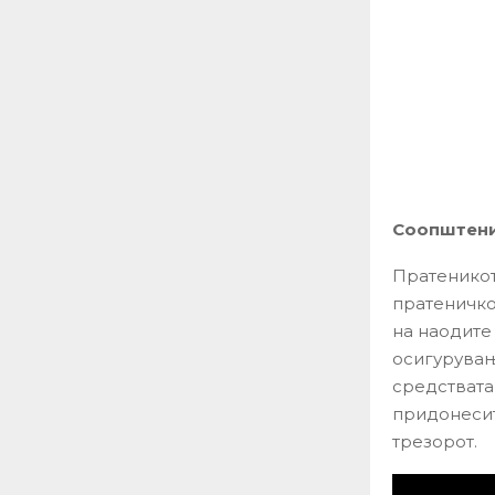
Соопштение
Пратеникот
пратеничко
на наодите
осигурувањ
средствата 
придонесит
трезорот.