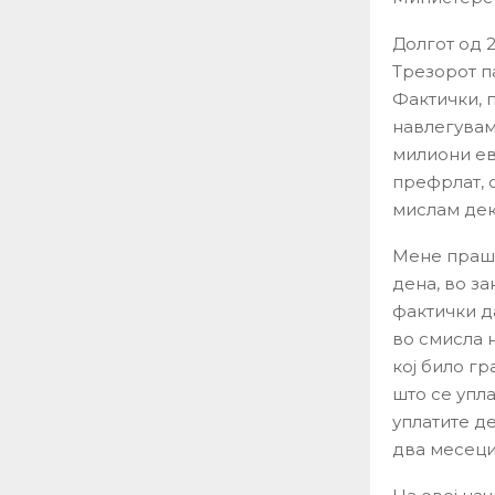
Долгот од 
Трезорот п
Фактички, 
навлегувам
милиони евр
префрлат, 
мислам дек
Мене праша
дена, во за
фактички да
во смисла 
кој било гр
што се упла
уплатите д
два месеци