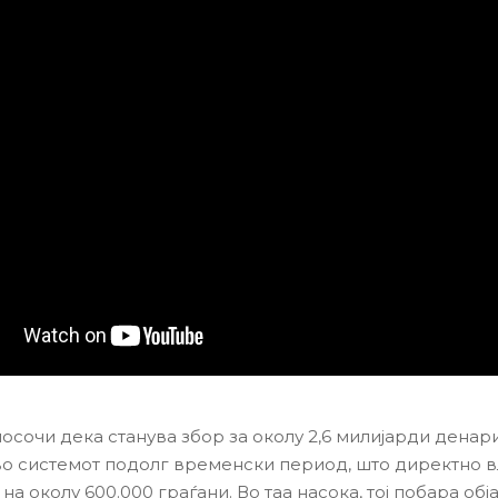
осочи дека станува збор за околу 2,6 милијарди денар
о системот подолг временски период, што директно в
на околу 600.000 граѓани. Во таа насока, тој побара об