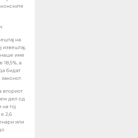
аконските
:
ештај на
 извештај,
о наше име
 18,5%, а
да бидат
 законот.
а вториот
лем дел од
 на тој
е 2,6
денари или
до