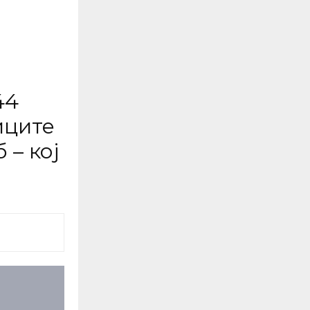
44
иците
 – кој