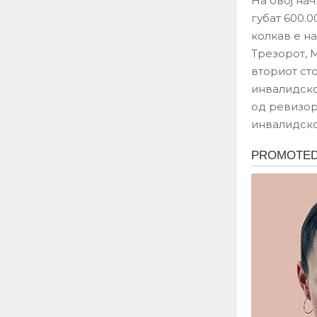
На овој нач
губат 600.
колкав е на
Трезорот, 
вториот ст
инвалидско
од ревизор
инвалидско