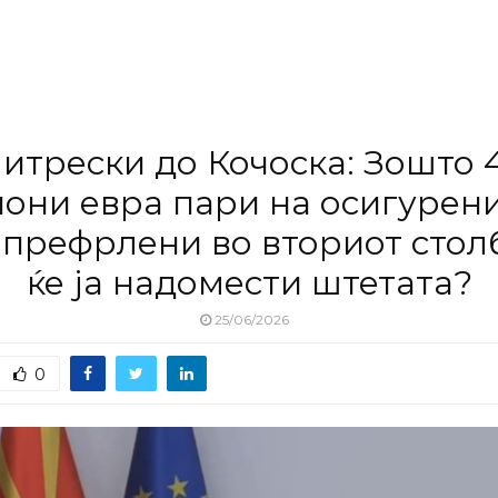
итрески до Кочоска: Зошто 
они евра пари на осигурен
 префрлени во вториот столб
ќе ја надомести штетата?
25/06/2026
0