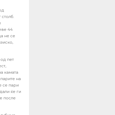
од
 столб.
е
еве 44
а не се
зиско,
 од пет
ст,
на камата
 парите на
е се пари
 дали ќе ги
те после