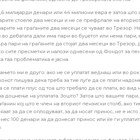
2,6 милијарди денари или 44 милиони евра е затоа што 
арите стоеле два месеци и не се префрлале на вториот
парите на граѓаните два месеци се чуваат во Трезор. Н
 во дебатата дали има пари во буџетот или нема пари, 
а пари на граѓаните да стојат два месеци во Трезор, д
со сите пресметки и налози однесени од Фондот за пен
а таа проблематика е јасна.
њето ми е друго: ако не се уплатат веднаш или во рок
конот пишува дека треба за тие луѓе да се плати надоме
 се плати плус од тоа што требало да се плати, во вид 
на доцнење на уплатата. Зошто? Затоа што вашите пари,
аѓанин кој што е член на вториот пензиски столб, ако ти
ќаат за да се оплодуваат, за да носат принос, не е исто
енес 100 денари за да донесат принос или ќе ги уплати
.