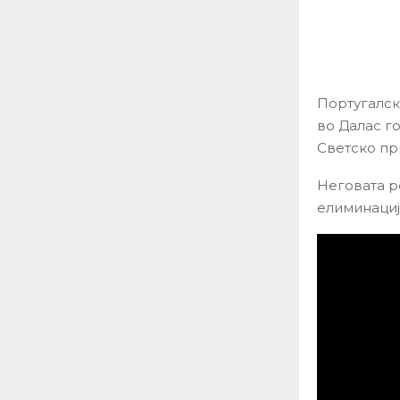
Португалск
во Далас г
Светско пр
Неговата р
елиминациј