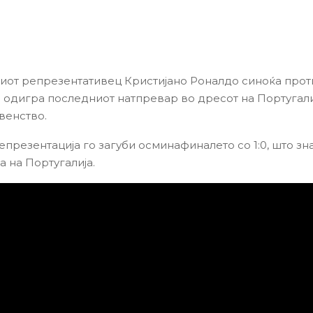
иот репрезентативец Кристијано Роналдо синоќа прот
о одигра последниот натпревар во дресот на Португали
венство.
епрезентација го загуби осминафиналето со 1:0, што зн
а на Португалија.