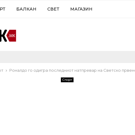
РТ
БАЛКАН
СВЕТ
МАГАЗИН
рт
Роналдо го одигра последниот натпревар на Светско првен
Спорт