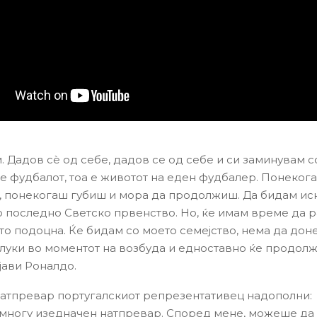
. Дадов сè од себе, дадов се од себе и си заминувам с
а е фудбалот, тоа е животот на еден фудбалер. Понеког
 понекогаш губиш и мора да продолжиш. Да бидам иск
 последно Светско првенство. Но, ќе имам време да 
ото подоцна. Ќе бидам со моето семејство, нема да дон
луки во моментот на возбуда и едноставно ќе продол
јави Роналдо.
натпревар португалскиот репрезентативец надополни:
 многу изедначен натпревар. Според мене, можеше да