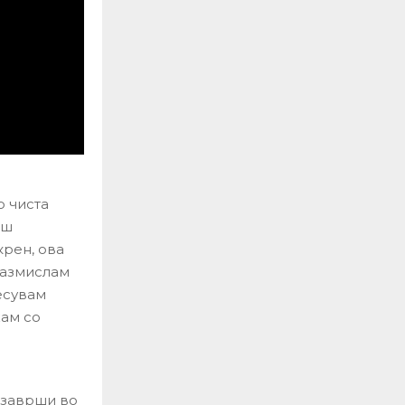
о чиста
аш
рен, ова
размислам
есувам
жам со
 заврши во