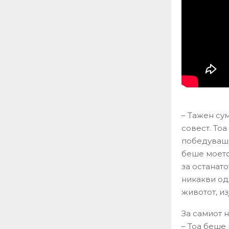
– Тажен сум
совест. То
победуваш,
беше моето
за останат
никакви од
животот, из
За самиот 
– Тоа беше