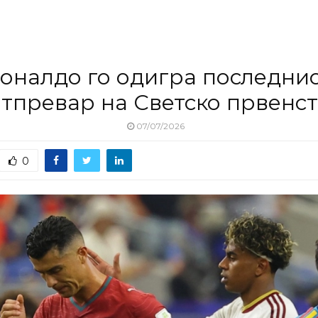
оналдо го одигра последни
тпревар на Светско првенс
07/07/2026
0