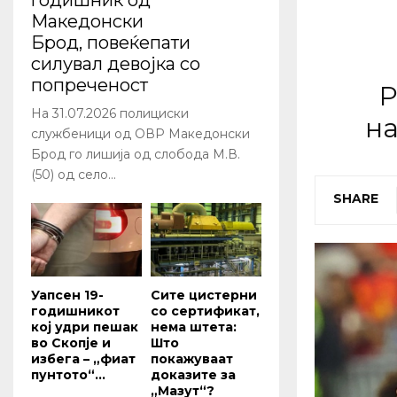
годишник од
Македонски
Брод, повеќепати
силувал девојка со
попреченост
Р
На 31.07.2026 полициски
на
службеници од ОВР Македонски
Брод го лишија од слобода М.В.
(50) од село...
SHARE
Уапсен 19-
Сите цистерни
годишникот
со сертификат,
кој удри пешак
нема штета:
во Скопје и
Што
избега – „фиат
покажуваат
пунтото“...
доказите за
„Мазут“?