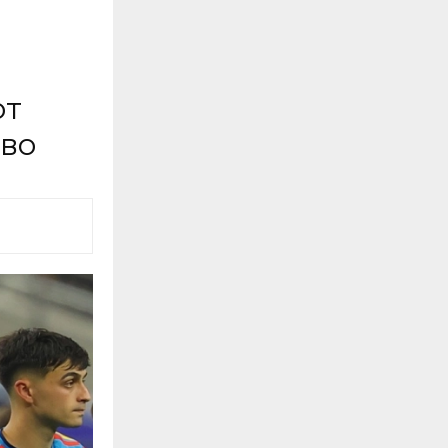
от
тво