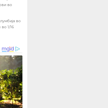
ови во
олумбија во
 во 1/16