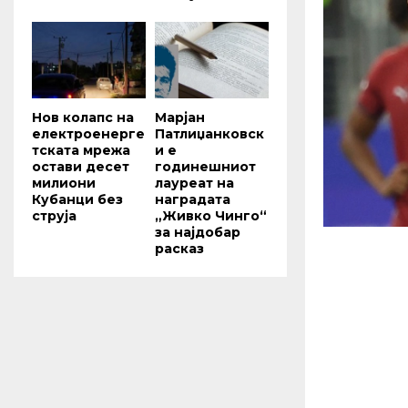
Нов колапс на
Марјан
електроенерге
Патлиџанковск
тската мрежа
и е
остави десет
годинешниот
милиони
лауреат на
Кубанци без
наградата
струја
„Живко Чинго“
за најдобар
расказ