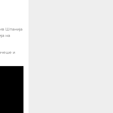
ив Шпанија
ја на
ачеше и