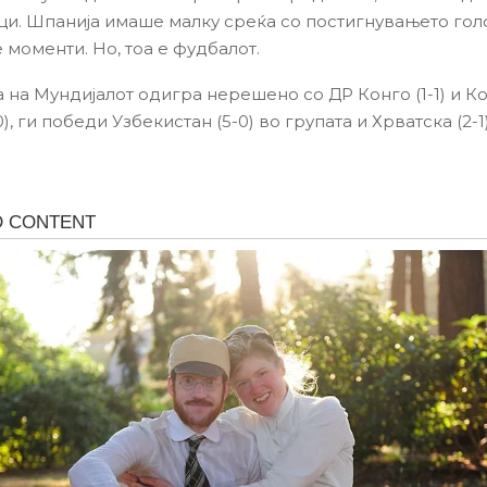
ци. Шпанија имаше малку среќа со постигнувањето гол
 моменти. Но, тоа е фудбалот.
а на Мундијалот одигра нерешено со ДР Конго (1-1) и К
0), ги победи Узбекистан (5-0) во групата и Хрватска (2-1)