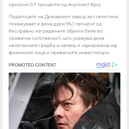
односно 0,7 проценти од вкупниот број.
Податоците на Државниот завод за статистика
покажуваат и дека дури 96,1 процент од
бесправно изградените објекти биле во
приватна сопственост, што укажува дека
нелегалната градба и натаму е најизразена кај
физичките лица и приватните инвеститори.