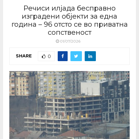
Речиси илјада бесправно
изградени објекти за една
година – 96 отсто се во приватна
сопственост
01/07/2026
SHARE
0