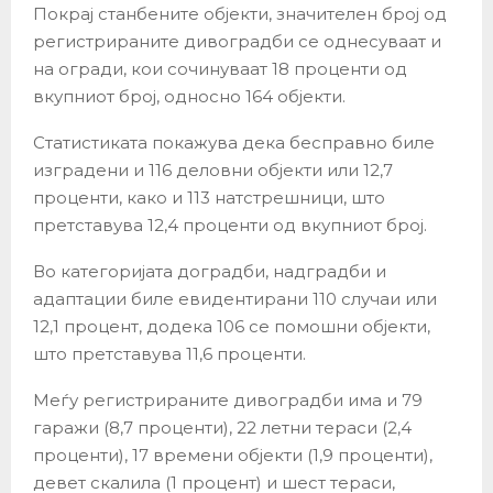
Покрај станбените објекти, значителен број од
регистрираните дивоградби се однесуваат и
на огради, кои сочинуваат 18 проценти од
вкупниот број, односно 164 објекти.
Статистиката покажува дека бесправно биле
изградени и 116 деловни објекти или 12,7
проценти, како и 113 натстрешници, што
претставува 12,4 проценти од вкупниот број.
Во категоријата доградби, надградби и
адаптации биле евидентирани 110 случаи или
12,1 процент, додека 106 се помошни објекти,
што претставува 11,6 проценти.
Меѓу регистрираните дивоградби има и 79
гаражи (8,7 проценти), 22 летни тераси (2,4
проценти), 17 времени објекти (1,9 проценти),
девет скалила (1 процент) и шест тераси,