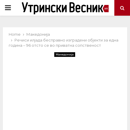
PRIMARY
MENU
Home
Македонија
Речиси илјада бесправно изградени објекти за една
година – 96 отсто се во приватна сопственост
Македонија