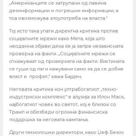
„Американците се затрупани од лавина
дезинформации и погрешни информации, а
тоа овозможува злоупотреба на власта.“
Тој исто така упати директна критика против
социјалните мрежи како Мета, која што
неодамна објави дека ќе ја запре независната
проверка на факти. „Социјалните мрежи се
откажуваат од проверката на факти. Вистината
се гуши од лаги кажувани само за да се добие
власт и профит,“ кажа Бајден.
Неговата критика кон ултрабогатиот „техно-
индустриски комплекс“ е алузија за Илон Маск,
најбогатиот човек во светот, кој е близок со
Трамп и обезбеди огромна финансиска
поддршка за неговата кампања.
Други технолошки директори, како Џеф Безос