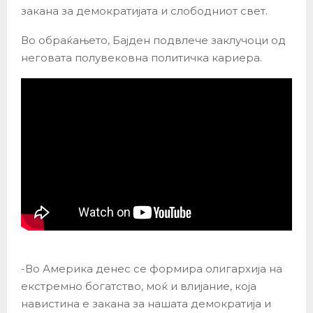
закана за демократијата и слободниот свет.
Во обраќањето, Бајден подвлече заклучоци од
неговата полувековна политичка кариера.
-Во Америка денес се формира олигархија на
екстремно богатство, моќ и влијание, која
навистина е закана за нашата демократија и