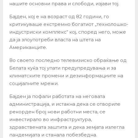
нашите основни права и слободи, изјави тој.
Бајден, кој е на возраст од 82 години, го
критикуваше екстремно богатиот „технолошко-
индустриски комплекс“ кој, според него, може
да ја злоупотреби власта на штета на
Американците.
Во своето последно телевизиско обраќање од
Белата куќа тој упати предупредувања и за
климатските промени и дезинформациите на
социјалните мрежи.
Бајден ја пофали работата на неговата
администрација, и истакна дека се отвориле
рекорден број нови работни места, се
инвестирало во инфраструктура,
здравствената заштита и дека земјата излегла
пандемијата и станала побезбедна.