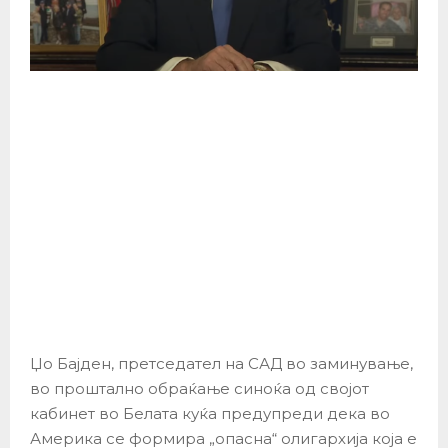
Џо Бајден, претседател на САД во заминување,
во проштално обраќање синоќа од својот
кабинет во Белата куќа предупреди дека во
Америка се формира „опасна“ олигархија која е