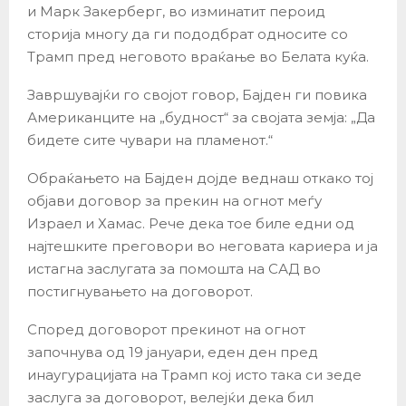
и Марк Закерберг, во изминатит пероид
сторија многу да ги пододбрат односите со
Трамп пред неговото враќање во Белата куќа.
Завршувајќи го својот говор, Бајден ги повика
Американците нa „будност“ за својата земја: „Да
бидете сите чувари на пламенот.“
Обраќањето на Бајден дојде веднаш откако тој
објави договор за прекин на огнот меѓу
Израел и Хамас. Рече дека тое биле едни од
најтешките преговори во неговата кариера и ја
истагна заслугата за помошта на САД во
постигнувањето на договорот.
Според договорот прекинот на огнот
започнува од 19 јануари, еден ден пред
инаугурацијата на Трамп кој исто така си зеде
заслуга за договорот, велејќи дека бил