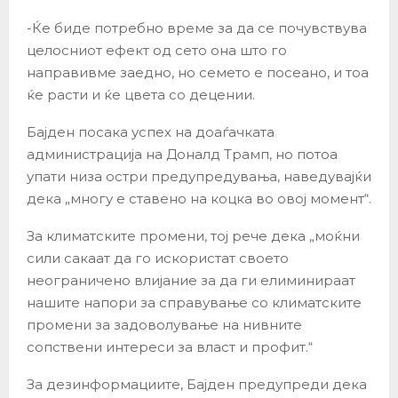
-Ќе биде потребно време за да се почувствува
целосниот ефект од сето она што го
направивме заедно, но семето е посеано, и тоа
ќе расти и ќе цвета со децении.
Бајден посака успех на доаѓачката
администрација на Доналд Трамп, но потоа
упати низа остри предупредувања, наведувајќи
дека „многу е ставено на коцка во овој момент“.
За климатските промени, тој рече дека „моќни
сили сакаат да го искористат своето
неограничено влијание за да ги елиминираат
нашите напори за справување со климатските
промени за задоволување на нивните
сопствени интереси за власт и профит.“
За дезинформациите, Бајден предупреди дека