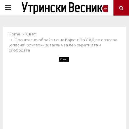
PRIMARY
MENU
Home
Свет
Проштално обраќање на Бајден: Во САД се создава
„опасна“ олигархија, закана за демократијата и
слободата
Свет