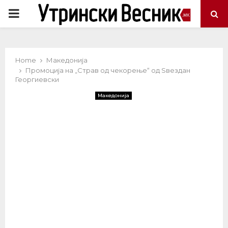
PRIMARY
MENU
Home
Македонија
Промоција на „Страв од чекорење“ од Ѕвездан
Георгиевски
Македонија