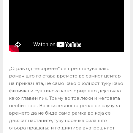
„Страв од чекорење“ се претставува како
роман што го става времето во самиот центар
на приказната, не само како околност, туку како
физичка и суштинска категорија што дејствува
како главен лик. Токму во тоа лежи и неговата
необичност. Во книжевноста ретко се случува
времето да не биде само рамка во која се
движат настаните, туку носечка сила што
отвора прашања и го диктира внатрешниот