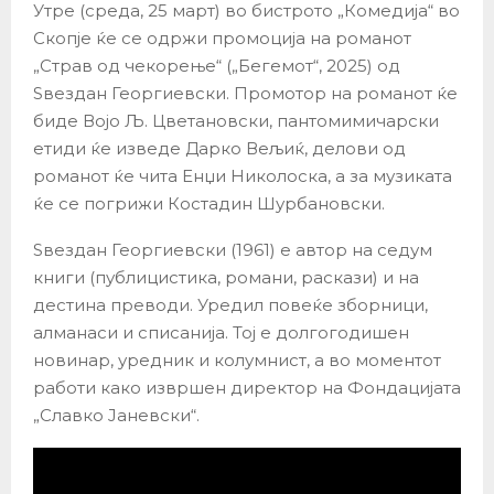
Утре (среда, 25 март) во бистрото „Комедија“ во
Скопје ќе се одржи промоција на романот
„Страв од чекорење“ („Бегемот“, 2025) од
Ѕвездан Георгиевски. Промотор на романот ќе
биде Војо Љ. Цветановски, пантомимичарски
етиди ќе изведе Дарко Вељиќ, делови од
романот ќе чита Енџи Николоска, а за музиката
ќе се погрижи Костадин Шурбановски.
Ѕвездан Георгиевски (1961) е автор на седум
книги (публицистика, романи, раскази) и на
дестина преводи. Уредил повеќе зборници,
алманаси и списанија. Тој е долгогодишен
новинар, уредник и колумнист, а во моментот
работи како извршен директор на Фондацијата
„Славко Јаневски“.