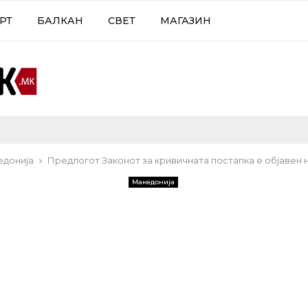
РТ
БАЛКАН
СВЕТ
МАГАЗИН
едонија
Предлогот Законот за кривичната постапка е објавен 
Македонија