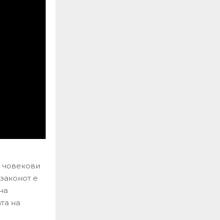
а човекови
законот е
на
та на