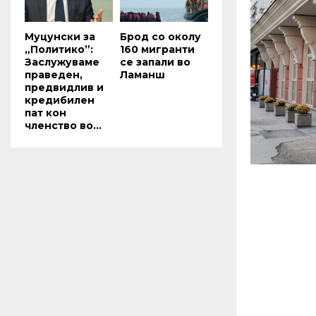
Муцунски за
Брод со околу
„Политико”:
160 мигранти
Заслужуваме
се запали во
праведен,
Ламанш
предвидлив и
кредибилен
пат кон
членство во...