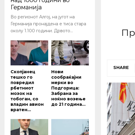
над 1000 години во
Германија
Во регионот Алгој, на југот на
Германија пронајдена е тиса стара
Пр
околу 1.100 години. Дрвото...
SHARE
Скопјанец
Нови
тешко го
сообраќајни
повредил
мерки во
рбетниот
Подгорица:
мозок на
Забрана за
тобоган, со
ноќно возење
владин авион
до 21 година...
вратен...