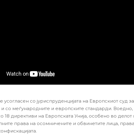
е усогласен со јуриспруденцијата на Европскиот суд з
о и со меѓународните и европските стандарди. Воедно, 
о 18 директиви на Европската Унија, особено во делот 
ните права на осомничените и обвинетите лица, права
конфискацијата.