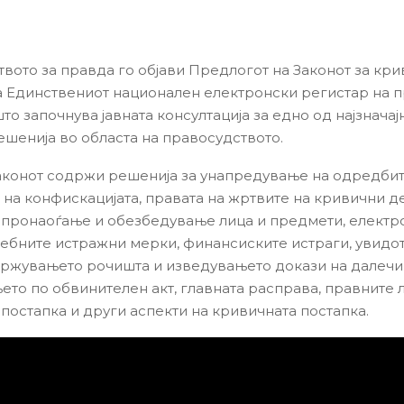
вото за правда го објави Предлогот на Законот за кри
а Единствениот национален електронски регистар на 
што започнува јавната консултација за едно од најзначај
ешенија во областа на правосудството.
конот содржи решенија за унапредување на одредбит
 на конфискацијата, правата на жртвите на кривични де
 пронаоѓање и обезбедување лица и предмети, електр
себните истражни мерки, финансиските истраги, увидот
држувањето рочишта и изведувањето докази на далечи
ето по обвинителен акт, главната расправа, правните 
 постапка и други аспекти на кривичната постапка.