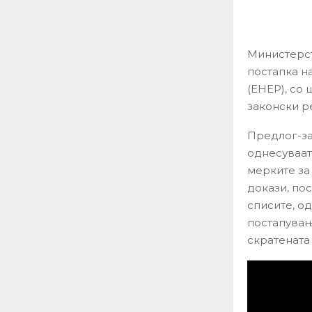
Министерст
постапка н
(ЕНЕР), со 
законски р
Предлог-за
однесуваат
мерките за
докази, по
списите, о
постапувањ
скратената