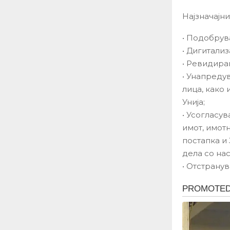
Најзначајн
• Подобрув
• Дигитализ
• Ревидира
• Унапреду
лица, како
Унија;
• Усогласу
имот, имот
постапка и
дела со нас
• Отстрану