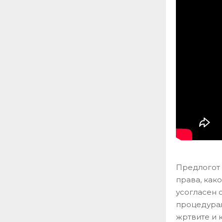
Предлогот 
права, как
усогласен с
процедурал
жртвите и 