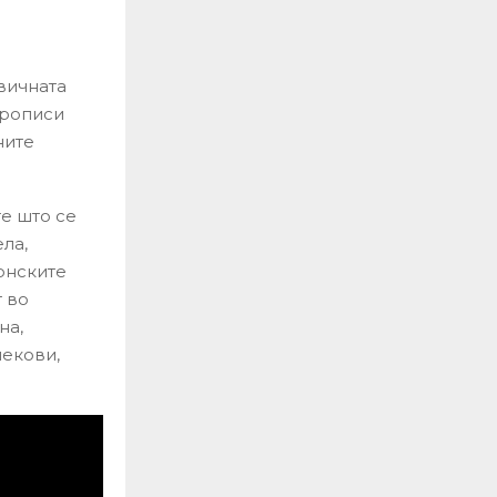
вичната
прописи
ните
е што се
ла,
онските
 во
на,
лекови,