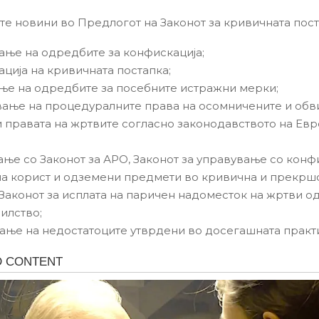
ите новини во Предлогот на Законот за кривичната пост
ање на одредбите за конфискација;
ација на кривичната постапка;
ње на одредбите за посебните истражни мерки;
вање на процедуралните права на осомничените и обв
 и правата на жртвите согласно законодавството на Ев
вање со Законот за АРО, Законот за управување со кон
на корист и одземени предмети во кривична и прекрш
 Законот за исплата на паричен надоместок на жртви о
илство;
вање на недостатоците утврдени во досегашната практ