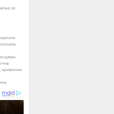
апка се:
инетите
ропската
фискуван
очна
д кривични
ика.