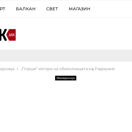
РТ
БАЛКАН
СВЕТ
МАГАЗИН
едонија
„Порше“ изгоре на обиколницата кај Радишани
Македонија