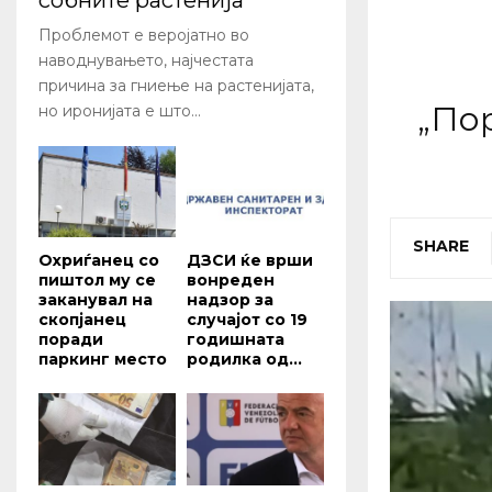
собните растенија
Проблемот е веројатно во
наводнувањето, најчестата
причина за гниење на растенијата,
„По
но иронијата е што...
SHARE
Охриѓанец со
ДЗСИ ќе врши
пиштол му се
вонреден
заканувал на
надзор за
скопјанец
случајот со 19
поради
годишната
паркинг место
родилка од...