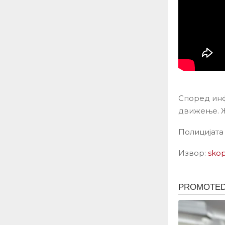
Според инф
движење. Ж
Полицијата
Извор:
sko