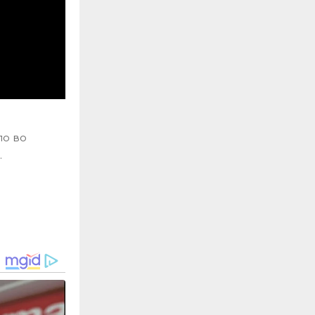
ло во
.