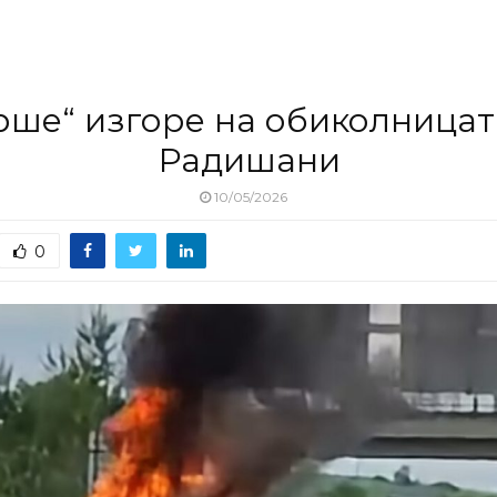
рше“ изгоре на обиколницата
Радишани
10/05/2026
0