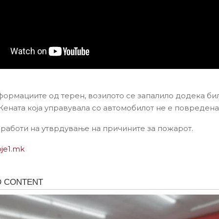
ормациите од терен, возилото се запалило додека би
ената која управувала со автомобилот не е повредена
 работи на утврдување на причините за пожарот.
pje1.mk