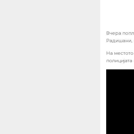
Вчера попл
Радишани, 
На местото
полицијата 