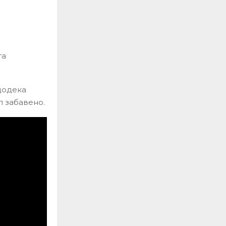
та
додека
л забавено.