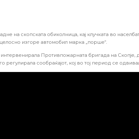
адне на скопската обиколница, кај клучката во населба
целосно изгоре автомобил марка „порше“.
 интервенирала Противпожарната бригада на Скопје, 
го регулирала сообраќајот, кој во тој период се одвива