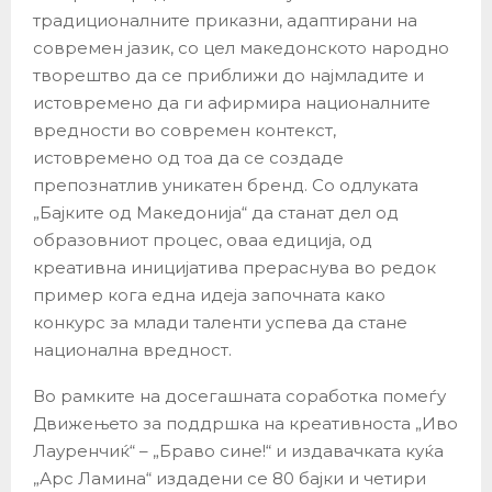
традиционалните приказни, адаптирани на
современ јазик, со цел македонското народно
творештво да се приближи до најмладите и
истовремено да ги афирмира националните
вредности во современ контекст,
истовремено од тоа да се создаде
препознатлив уникатен бренд. Со одлуката
„Бајките од Македонија“ да станат дел од
образовниот процес, оваа едиција, од
креативна иницијатива прераснува во редок
пример кога една идеја започната како
конкурс за млади таленти успева да стане
национална вредност.
Во рамките на досегашната соработка помеѓу
Движењето за поддршка на креативноста „Иво
Лауренчиќ“ – „Браво сине!“ и издавачката куќа
„Арс Ламина“ издадени се 80 бајки и четири