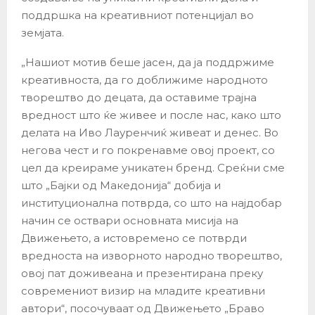
поддршка на креативниот потенцијал во
земјата.
„Нашиот мотив беше јасен, да ја поддржиме
креативноста, да го доближиме народното
творештво до децата, да оставиме трајна
вредност што ќе живее и после нас, како што
делата на Иво Лауренчиќ живеат и денес. Во
негова чест и го покренавме овој проект, со
цел да креираме уникатен бренд. Среќни сме
што „Бајки од Македонија“ добија и
институционална потврда, со што на најдобар
начин се оствари основната мисија на
Движењето, а истовремено се потврди
вредноста на изворното народно творештво,
овој пат доживеана и презентирана преку
современиот визир на младите креативни
автори“, посочуваат од Движењето „Браво