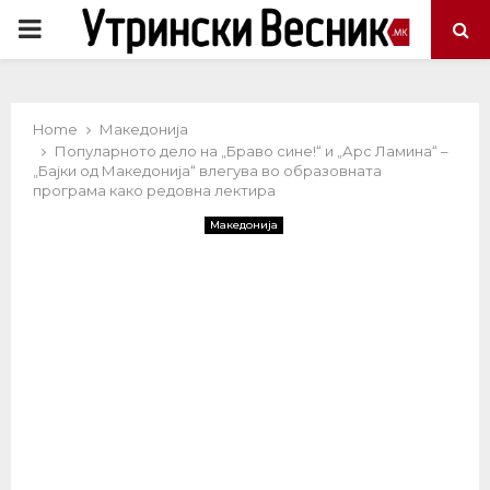
PRIMARY
MENU
Home
Македонија
Популарното дело на „Браво сине!“ и „Арс Ламина“ –
„Бајки од Македонија“ влегува во образовната
програма како редовна лектира
Македонија