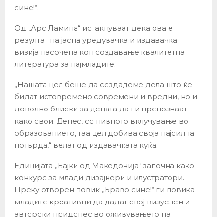
сине!“.
Од „Арс Ламина“ истакнуваат дека ова е
резултат на јасна уредувачка и издавачка
визија насочена кон создавање квалитетна
литература за најмладите.
„Нашата цел беше да создадеме дела што ќе
бидат истовремено современи и вредни, но и
доволно блиски за децата да ги препознаат
како свои. Денес, со нивното вклучување во
образованието, таа цел добива своја најсилна
потврда,“ велат од издавачката куќа.
Едицијата „Бајки од Македонија“ започна како
конкурс за млади дизајнери и илустратори.
Преку отворен повик „Браво сине!“ ги повика
младите креативци да дадат свој визуелен и
авторски придонес во оживувањето на