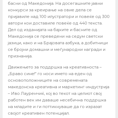
басни од Македонија. На досегашните јавни
конкурси за креирање на овие дела се
пријавиле над 100 илустратори и повеќе од 300
автори кои доставиле повеќе од 440 текста.
Дел од изданијата на бајките и басните од
Македонија се преведени на седум светски
јазици, како и на Брајовата азбука, а добитници
се бројни домашни и меѓународни награди и
признанија.
Движењето за поддршка на креативноста –
„Браво сине!“ го носи името на еден од
основоположниците на современата
македонска креативна и маркетинг-индустрија
– Иво Лауренчиќ, кој во текот на целиот свој
работен век им даваше несебична поддршка
на младите и ги поттикнуваше да го изразат
својот креативен потенцијал.