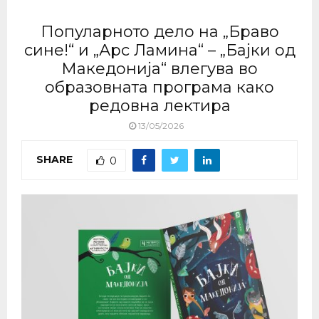
Популарното дело на „Браво
сине!“ и „Арс Ламина“ – „Бајки од
Македонија“ влегува во
образовната програма како
редовна лектира
13/05/2026
SHARE
0