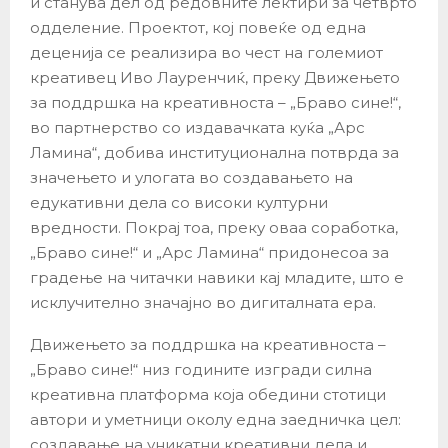
и станува дел од редовните лектири за четврто
одделение. Проектот, кој повеќе од една
деценија се реализира во чест на големиот
креативец Иво Лауренчиќ, преку Движењето
за поддршка на креативноста – „Браво сине!“,
во партнерство со издавачката куќа „Арс
Ламина“, добива институционална потврда за
значењето и улогата во создавањето на
едукативни дела со високи културни
вредности. Покрај тоа, преку оваа соработка,
„Браво сине!“ и „Арс Ламина“ придонесоа за
градење на читачки навики кај младите, што е
исклучително значајно во дигиталната ера.
Движењето за поддршка на креативноста –
„Браво сине!“ низ годините изгради силна
креативна платформа која обедини стотици
автори и уметници околу една заедничка цел:
создавање на уникатни креативни дела и