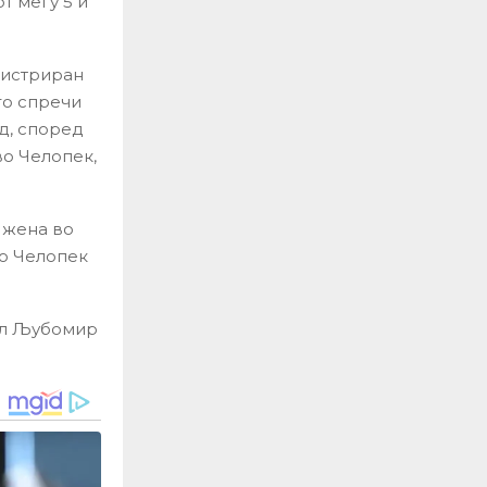
т меѓу 5 и
гистриран
 го спречи
ид, според
во Челопек,
а жена во
во Челопек
тел Љубомир