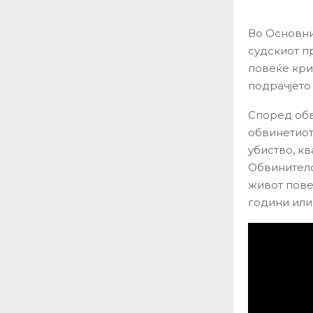
Во Основнио
судскиот п
повеќе кри
подрачјето
Според обв
обвинетиот
убиство, к
Обвинителс
живот пове
години или