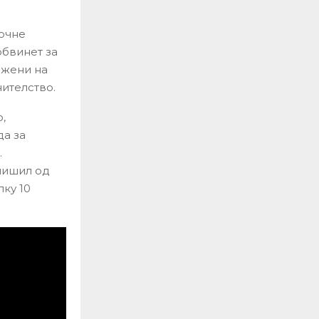
почне
обвинет за
 жени на
ителство.
,
да за
.
лишил од
лку 10