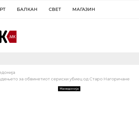
РТ
БАЛКАН
СВЕТ
МАГАЗИН
едонија
удењето за обвинетиот сериски убиец од Старо Нагоричане
Македонија