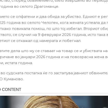
иство, според обвинението, било извршено во периодо
 година во селото Драгоманце.
ието се опфатени и два обида за убиство. Едниот е ре
2025 година во селото Челопек, кога жената успеала да
откако повикала помош, по што тој избегал. Вториот об
вото, се случил на 9 февруари 2026 година, исто така 
етиот се откажал од намерата и побегнал.
тите дела што му се ставаат на товар се и убиствата н
ричане во јануари 2026 година и на повозрасна жена 
и, истата година.
во судската постапка ќе го застапува јавниот обвини
О Куманово.