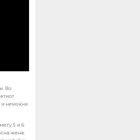
и. Во
нетиот
 и немоќни
еѓу 5 и 6
асна жена.