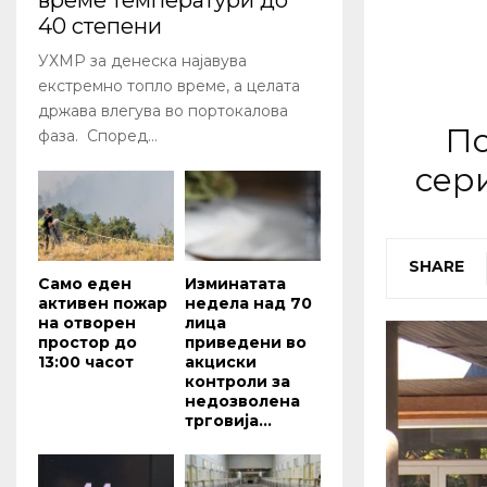
време температури до
40 степени
УХМР за денеска најавува
екстремно топло време, а целата
држава влегува во портокалова
По
фаза. Според...
сер
SHARE
Само еден
Изминатата
активен пожар
недела над 70
на отворен
лица
простор до
приведени во
13:00 часот
акциски
контроли за
недозволена
трговија...