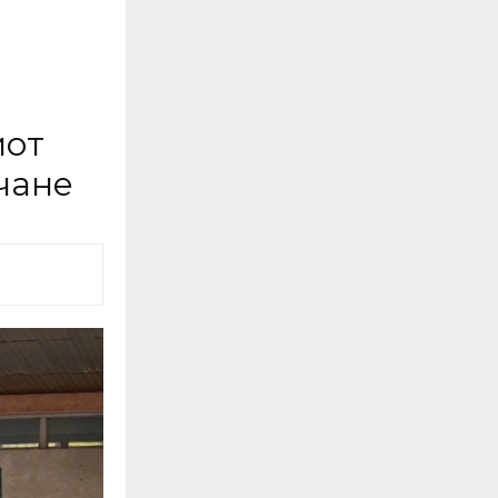
иот
чане