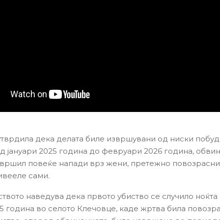
утврдила дека делата биле извршувани од ниски побуд
д јануари 2025 година до февруари 2026 година, обви
вршил повеќе напади врз жени, претежно повозрасни
ивееле сами.
твото наведува дека првото убиство се случило ноќта м
25 година во селото Клечовце, каде жртва била повозр