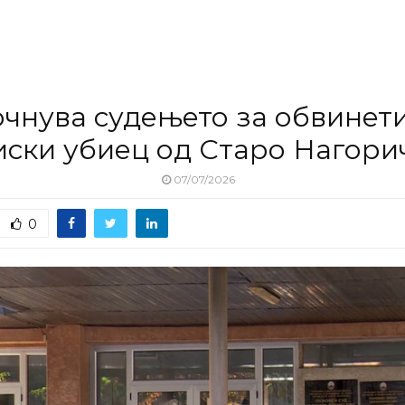
чнува судењето за обвинет
иски убиец од Старо Нагори
07/07/2026
0