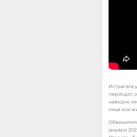
Истрагата 
периодот о
наводно из
лица кои ж
Обвинителс
јануари 20