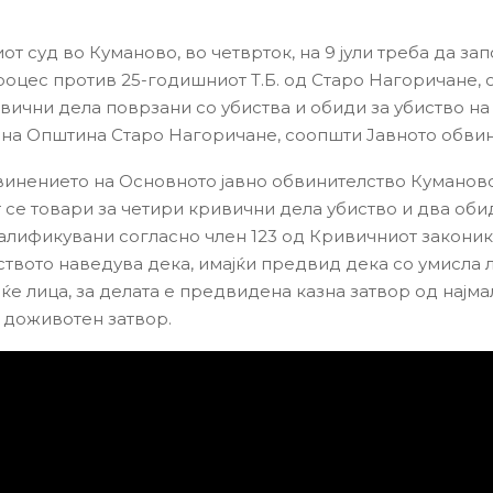
т суд во Куманово, во четврток, на 9 јули треба да за
роцес против 25-годишниот Т.Б. од Старо Нагоричане, 
вични дела поврзани со убиства и обиди за убиство на
 на Општина Старо Нагоричане, соопшти Јавното обвин
инението на Основното јавно обвинителство Куманово
 се товари за четири кривични дела убиство и два оби
валификувани согласно член 123 од Кривичниот законик
твото наведува дека, имајќи предвид дека со умисла 
ќе лица, за делата е предвидена казна затвор од најма
 доживотен затвор.