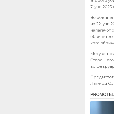
Второто уб
7 јуни 2025
Во обвинен
на 22 јули 
напаѓачот 
обвинителст
кога обвин
Меѓу остана
Старо Наго
во февруар
Предметот 
Лапе од ОЈ