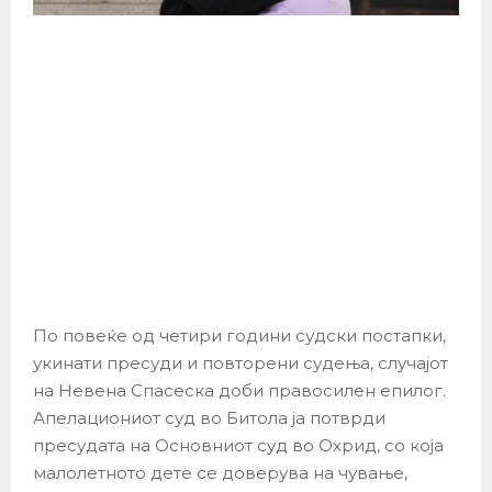
По повеќе од четири години судски постапки,
укинати пресуди и повторени судења, случајот
на Невена Спасеска доби правосилен епилог.
Апелациониот суд во Битола ја потврди
пресудата на Основниот суд во Охрид, со која
малолетното дете се доверува на чување,