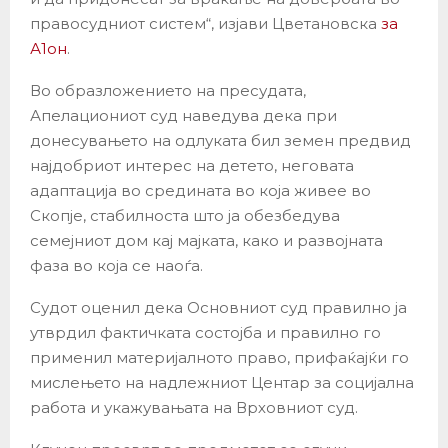
правосудниот систем“, изјави Цветановска
за
А1он
.
Во образложението на пресудата,
Апелациониот суд наведува дека при
донесувањето на одлуката бил земен предвид
најдобриот интерес на детето, неговата
адаптација во средината во која живее во
Скопје, стабилноста што ја обезбедува
семејниот дом кај мајката, како и развојната
фаза во која се наоѓа.
Судот оценил дека Основниот суд правилно ја
утврдил фактичката состојба и правилно го
применил материјалното право, прифаќајќи го
мислењето на надлежниот Центар за социјална
работа и укажувањата на Врховниот суд.