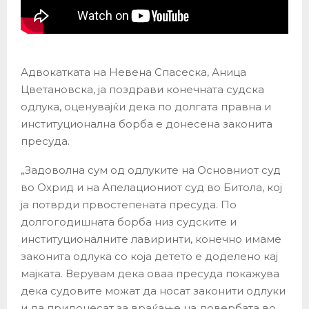
Адвокатката на Невена Спасеска, Аница
Цветановска, ја поздрави конечната судска
одлука, оценувајќи дека по долгата правна и
институционална борба е донесена законита
пресуда.
„Задоволна сум од одлуките на Основниот суд
во Охрид и на Апелациониот суд во Битола, кој
ја потврди првостепената пресуда. По
долгогодишната борба низ судските и
институционалните лавиринти, конечно имаме
законита одлука со која детето е доделено кај
мајката. Верувам дека оваа пресуда покажува
дека судовите можат да носат законити одлуки
и да придонесат за враќање на довербата во