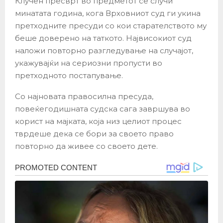
Клучен пресврт во предметот се случи
минатата година, кога Врховниот суд ги укина
претходните пресуди со кои старателството му
беше доверено на таткото. Највисокиот суд
наложи повторно разгледување на случајот,
укажувајќи на сериозни пропусти во
претходното постапување.
Со најновата правосилна пресуда,
повеќегодишната судска сага завршува во
корист на мајката, која низ целиот процес
тврдеше дека се бори за своето право
повторно да живее со своето дете.