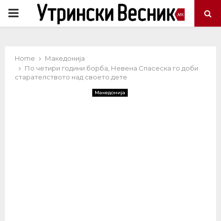
PRIMARY
MENU
Home
Македонија
По четири години борба, Невена Спасеска го доби
старателството над своето дете
Македонија