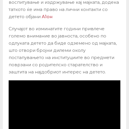
воспитување и издржување кај мајката, додека
таткото ќе има право на лични контакти со
детето објани
А1он
Случајот во изминатите години привлече
големо внимание во јавноста, особено по
одлуката детето да биде одземено од мајката,
што отвори бројни дилеми околу
постапувањето на институциите во предмети
поврзани со родителско старателство и
заштита на најдобриот интерес на детето.