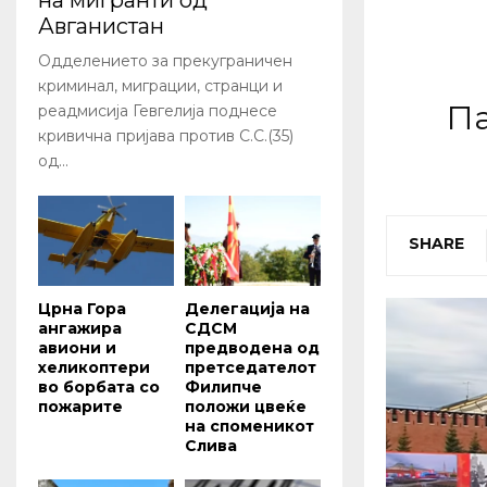
на мигранти од
Авганистан
Одделението за прекуграничен
криминал, миграции, странци и
Па
реадмисија Гевгелија поднесе
кривична пријава против С.С.(35)
од...
SHARE
Црна Гора
Делегација на
ангажира
СДСМ
авиони и
предводена од
хеликоптери
претседателот
во борбата со
Филипче
пожарите
положи цвеќе
на споменикот
Слива