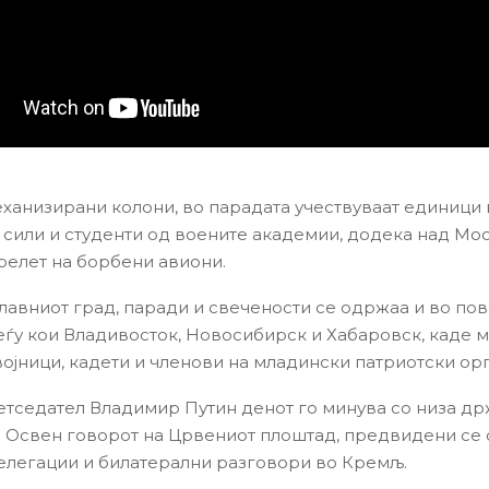
ханизирани колони, во парадата учествуваат единици 
сили и студенти од воените академии, додека над Мос
прелет на борбени авиони.
главниот град, паради и свечености се одржаа и во по
еѓу кои Владивосток, Новосибирск и Хабаровск, каде
војници, кадети и членови на младински патриотски ор
етседател Владимир Путин денот го минува со низа д
. Освен говорот на Црвениот плоштад, предвидени се
елегации и билатерални разговори во Кремљ.