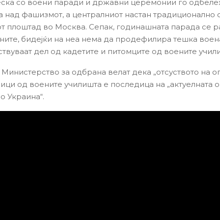
еска со воени паради и државни церемонии го одбеле
а над фашизмот, а централниот настан традиционално
т плоштад во Москва. Сепак, годинашната парада се р
ните, бидејќи на неа нема да продефилира тешка воена
ествуваат дел од кадетите и питомците од воените учил
 Министерство за одбрана велат дека „отсуството на о
ици од воените училишта е последица на „актуелната 
во Украина“.