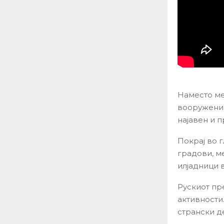
Наместо ме
вооружени 
најавен и 
Покрај во 
градови, м
илјадници 
Рускиот пр
активности
странски д