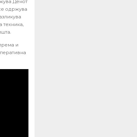
жува Денот
 се одржува
азликува
 техника,
ишта.
према и
оперативна