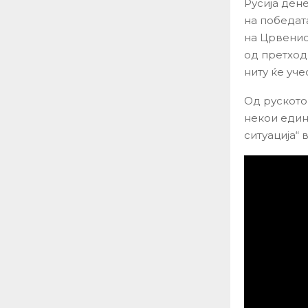
Русија ден
на победат
на Црвенио
од претход
ниту ќе уч
Од руското
некои един
ситуација“ 