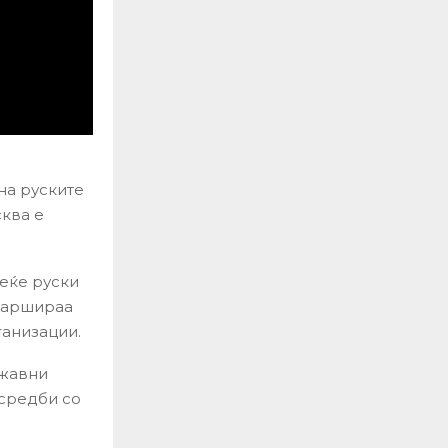
на руските
ква е
веќе руски
 маршираа
ганизации.
ржавни
 средби со