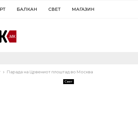
РТ
БАЛКАН
СВЕТ
МАГАЗИН
т
Парада на Црвениот плоштад во Москва
Свет