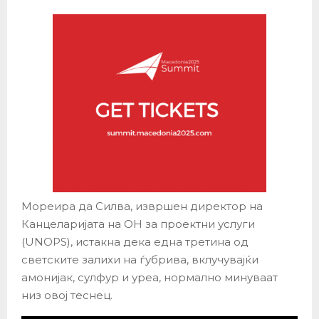
Мореира да Силва, извршен директор на
Канцеларијата на ОН за проектни услуги
(UNOPS), истакна дека една третина од
светските залихи на ѓубрива, вклучувајќи
амонијак, сулфур и уреа, нормално минуваат
низ овој теснец.