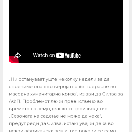
„Ни остануваат уште неколку недели за да
спречиме она што веројатно ќе прерасне во
масовна хуманитарна криза“, изјави да Силва за
АФП. Проблемот лежи првенствено во
времето на земјоделското производство.
„Сезоната на садење не може да чека“,
предупреди да Силва, истакнувајќи дека во
некои африкански земји, тие рокови се само