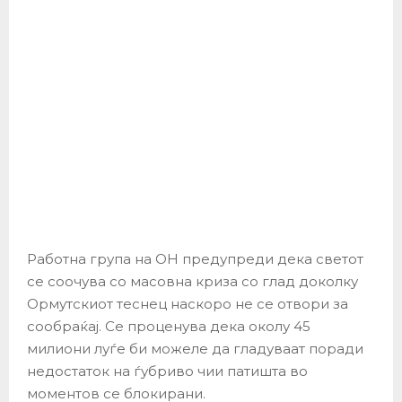
Работна група на ОН предупреди дека светот
се соочува со масовна криза со глад доколку
Ормутскиот теснец наскоро не се отвори за
сообраќај. Се проценува дека околу 45
милиони луѓе би можеле да гладуваат поради
недостаток на ѓубриво чии патишта во
моментов се блокирани.