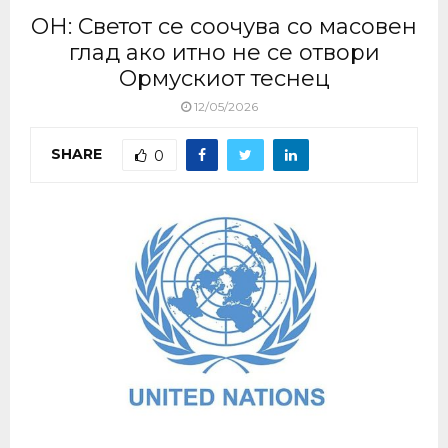
ОН: Светот се соочува со масовен
глад ако итно не се отвори
Ормускиот теснец
12/05/2026
SHARE
0