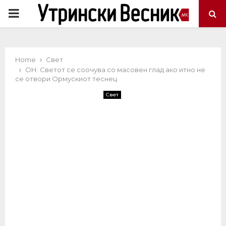
PRIMARY
MENU
Home
Свет
ОН: Светот се соочува со масовен глад ако итно не
се отвори Ормускиот теснец
Свет