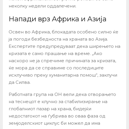
неколку недели оддалечени.
Напади врз Африка и Азија
Освен во Африка, блокадата особено силно ќе
ја погоди безбедноста на храната во Азија.
Експертите предупредуваат дека ширењето на
кризата е само прашање на време. „Ако
наскоро не ја спречиме причината за кризата,
ќе мора да се справиме со последиците
исклучиво преку хуманитарна помош“, заклучи
да Силва.
Работната група на ОН вели дека отворањето
на теснецот е клучно за стабилизирање на
глобалниот пазар на храна, бидејќи
недостатокот на ѓубрива во оваа фаза од
земјоделскиот циклус би можел да има