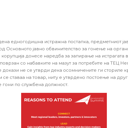
ена едногодишна истражна постапка, предметниот ја
од Основното јавно обвинителство за гонење на орга
 корупција донесе наредба за запирање на истрагата 
поврзан со набавките на мазут за потребите на ТЕЦ Не
 докази не се утврди дека осомничените ги сториле 
м се ставаа на товар, ниту е утврдено постоење на дру
е гони по службена должност.