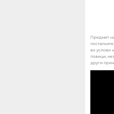
Предмет на
постапките
во услови 
повици, не
други прин