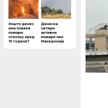
Зошто денес
Денеска
има повеќе
четири
пожари
активни
отколку пред
пожари низ
15 години?
Македонија