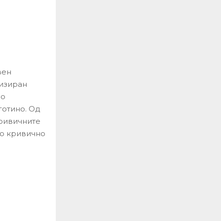
вен
низиран
во
готино. Од
кривичните
го кривично