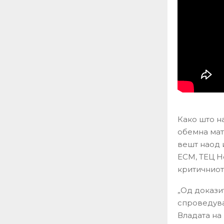
Како што н
обемна мат
вешт наод 
ЕСМ, ТЕЦ Н
критичниот
„Од докази
спроведува
Владата на