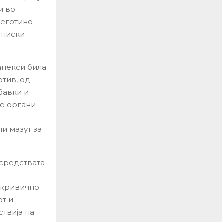
и во
Неготино
ониски
анекси била
тив, од
бавки и
те органи
и мазут за
 средствата
 кривично
от и
ствија на