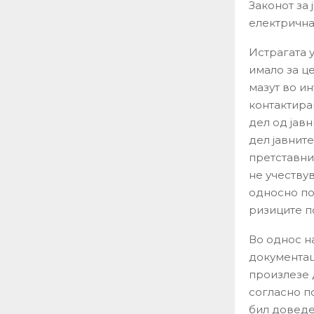
Законот за
електрична
Истрагата 
имало за ц
мазут во и
контактира
дел од јав
дел јавнит
претставни
не учеству
односно по
ризиците п
Во однос н
документац
произлезе 
согласно п
бил доведе