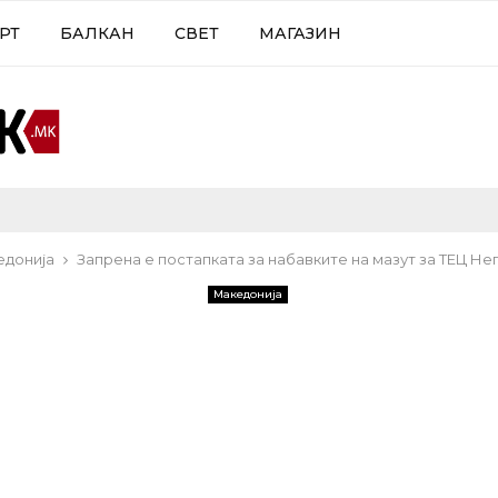
РТ
БАЛКАН
СВЕТ
МАГАЗИН
едонија
Запрена е постапката за набавките на мазут за ТЕЦ Не
Македонија