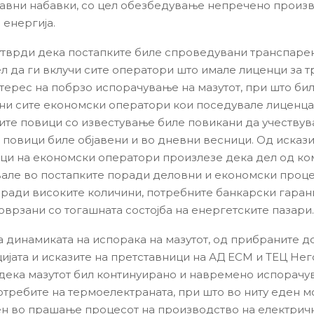
 јавни набавки, со цел обезбедување непречено произ
 енергија.
утврди дека постапките биле спроведувани транспаре
ел да ги вклучи сите оператори што имале лиценци за т
нтерес на побрзо испорачување на мазутот, при што би
ни сите економски оператори кои поседувале лиценца 
ните повици со известување биле повикани да учествува
е повици биле објавени и во дневни весници. Од искази
ци на економски оператори произлезе дека дел од к
вале во постапките поради деловни и економски проце
ради високите количини, потребните банкарски гаран
оврзани со тогашната состојба на енергетските пазари.
а динамиката на испорака на мазутот, од прибраните д
ијата и исказите на претставници на АД ЕСМ и ТЕЦ Не
дека мазутот бил континуирано и навремено испорачу
отребите на термоелектраната, при што во ниту еден м
н во прашање процесот на производство на електричн