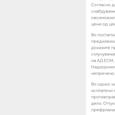
Согласно д
снабдување
овозможило
цени од це
Во постапк
предизвика
доказите п
склучување
на АД ЕСМ,
Надзорниот
непречено 
Во однос н
исплатени 
противправ
дело. Отту
префрлањет