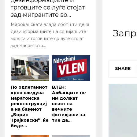
дезинформациите и
трговците со луѓе стојат
зад мигрантите во...
Мароканската влада соопшти дека
Запр
дезинформациите на социјалните
мрежи и трговците со луѓе стојат
зад масовното...
SHARE
По одлетаниот
ВЛЕН:
кров следува
Aлбанците не
маратонска
им должат
реконструкциј
власт на
а на базенот
вечните
„Борис
фотелјаши за
Трајковски“, ќе
тие да...
биде...