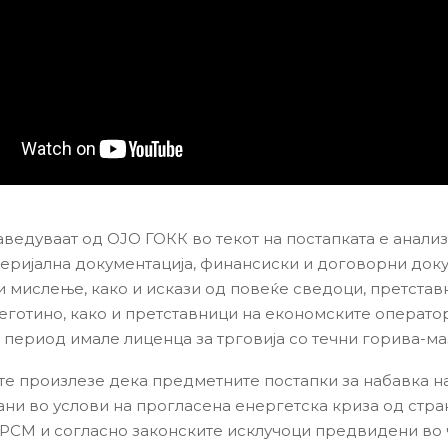
аведуваат од ОЈО ГОКК во текот на постапката е анали
еријална документација, финансиски и договорни доку
и мислење, како и искази од повеќе сведоци, претстав
еготино, како и претставници на економските операто
 период имале лиценца за трговија со течни горива-маз
те произлезе дека предметните постапки за набавка на
ни во услови на прогласена енергетска криза од стра
 РСМ и согласно законските исклучоци предвидени во 