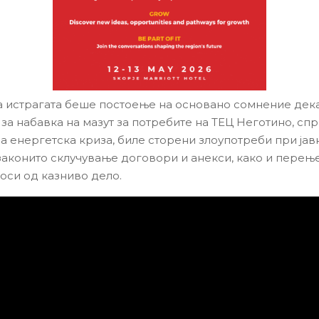
 истрагата беше постоење на основано сомнение дек
 за набавка на мазут за потребите на ТЕЦ Неготино, с
на енергетска криза, биле сторени злоупотреби при јав
законито склучување договори и анекси, како и перењ
оси од казниво дело.