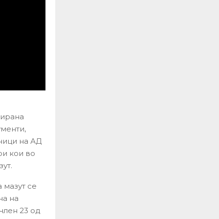
зирана
менти,
ници на АД
ри кои во
ут.
 мазут се
на на
член 23 од