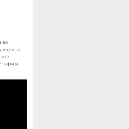
а во
проведени
ните
е пари и