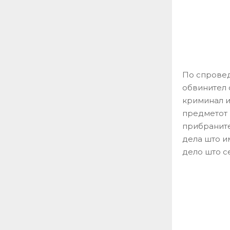
По спровед
обвинител 
криминал и
предметот 
прибраните
дела што и
дело што с