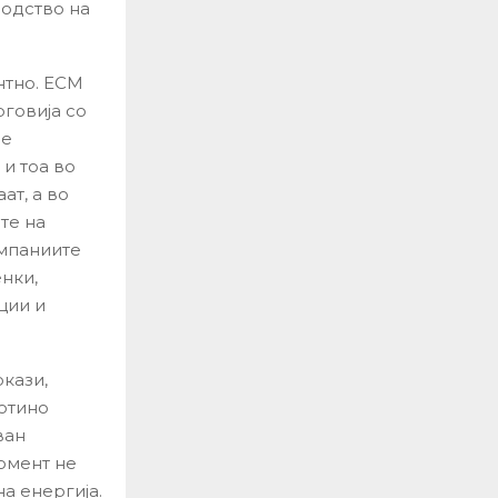
водство на
нтно. ЕСМ
рговија со
ле
и тоа во
ат, а во
те на
омпаниите
нки,
ции и
окази,
готино
ван
омент не
а енергија.