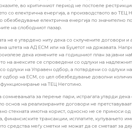
оказите, во критичниот период не постоеле рестрикци
то со електрична енергија, а производството во ТЕЦ 
 обезбедување електрична енергија по значително п
ните на слободниот пазар.
ата не е утврдено ниту дека со склучените договори и 
на штета на АД ЕСМ или на Буџетот на државата. Напро
роизлезе дека измените на годишниот план за јавни на
то на анексите се спроведени со одлуки на надлежни
 со одлуки на Управен одбор, а потврдени со одлуки на
 одбор на ЕСМ, со цел обезбедување доволни количин
функционирање на ТЕЦ Неготино.
а сомневањата за перење пари, истрагата утврди дека
по основ на реализираните договори не претставуваат
но стекната имотна корист, односно не се приноси од
ка, финансиските трансакции, исплатите, купувањето им
о средства меѓу сметки не можат да се сметаат за деј