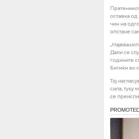
Пратеникот
оставка од
чин на одг
опстане сам
„Најважнот
Дали се сл
годините с
Битиќи во о
Тој нагласу
сила, туку
се преиспи