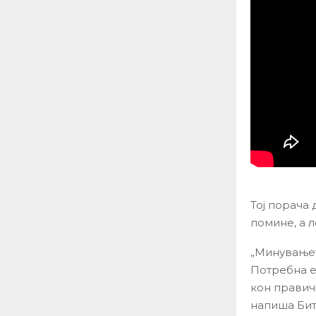
Тој порача
помине, а л
„Минувањет
Потребна е
кон правич
напиша Бит