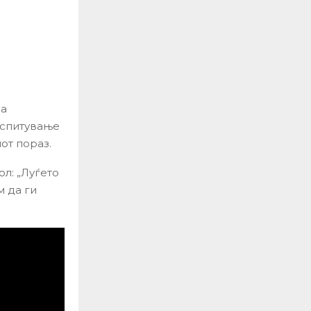
на
испитување
от пораз.
ол: „Луѓето
м да ги