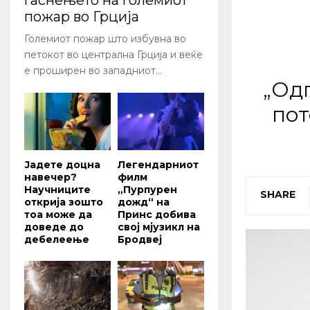
гаснењето на големиот
пожар во Грција
Големиот пожар што избувна во
петокот во централна Грција и веќе
е проширен во западниот...
„Одг
пот
Јадете доцна
Легендарниот
навечер?
филм
Научниците
„Пурпурен
SHARE
открија зошто
дожд“ на
тоа може да
Принс добива
доведе до
свој мјузикл на
дебелеење
Бродвеј