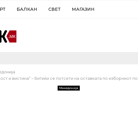
РТ
БАЛКАН
СВЕТ
МАГАЗИН
едонија
ст и вистина“ – Битиќи се потсети на оставката по изборниот п
Македонија