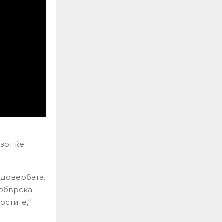
зот ќе
 довербата.
 обврска
остите,“