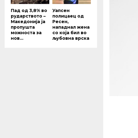
Пад од 3,8% во
Уапсен
рударството –
полицаец од
Македонија ја
Ресен,
пропушта
нападнал жена
можноста за
со која бил во
нов...
љубовна врска