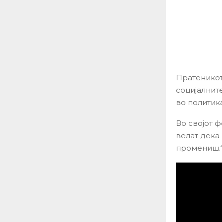
Пратеникот
социјалнит
во политика
Во својот ф
велат дека
промениш.