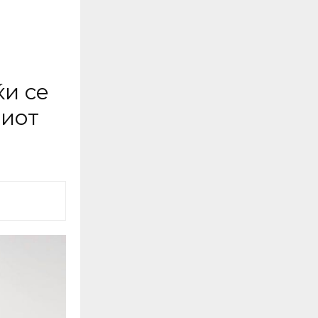
ќи се
ниот