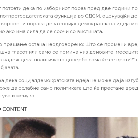
 потсети дека по изборниот пораз пред две години п
 потпретседателската функција во СДСМ, оценувајќи де
оворност и порака дека социјалдемократската идеја м
о ако има сила да се соочи со вистината.
о прашање остана неодговорено: Што се промени вр
ушна гласот или само се помина низ деновите, месецит
о надеж дека политичката доверба сама ќе се врати?“
бјавата.
ва дека социјалдемократската идеја не може да ја изгуб
 може да ослабне само политиката што ќе престане вре
тува и менува.