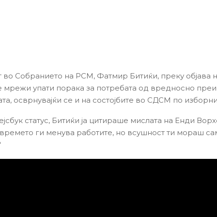
 во Собранието на РСМ, Фатмир Битиќи, преку објава 
е мрежи упати порака за потребата од вредносно пре
та, осврнувајќи се и на состојбите во СДСМ по изборни
ејсбук статус, Битиќи ја цитираше мислата на Енди Ворх
 времето ги менува работите, но всушност ти мораш са
“