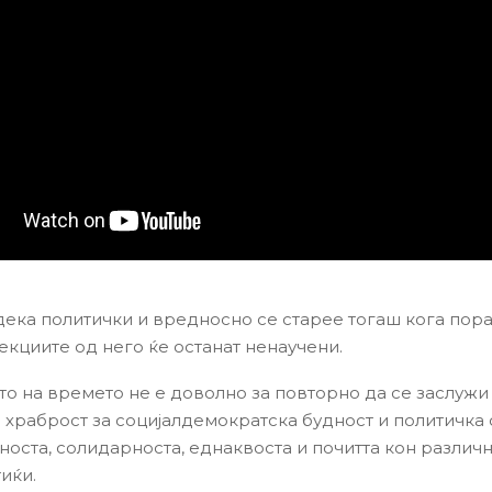
 дека политички и вредносно се старее тогаш кога пора
екциите од него ќе останат ненаучени.
о на времето не е доволно за повторно да се заслужи
 храброст за социјалдемократска будност и политичка
носта, солидарноста, еднаквоста и почитта кон различн
иќи.