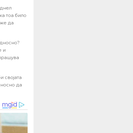
однел
ка тоа било
оже да
едносно?
е и
 прашува
и својата
дносно да