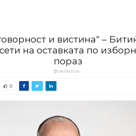
оворност и вистина“ – Бити
сети на оставката по избор
пораз
08/05/2026
0