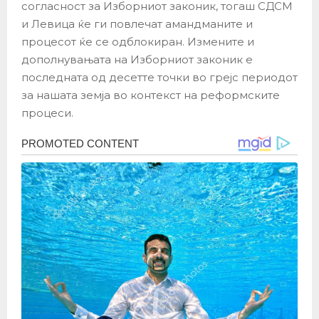
согласност за Изборниот законик, тогаш СДСМ
и Левица ќе ги повлечат амандманите и
процесот ќе се одблокиран. Измените и
дополнувањата на Изборниот законик е
последната од десетте точки во грејс периодот
за нашата земја во контекст на реформските
процеси.