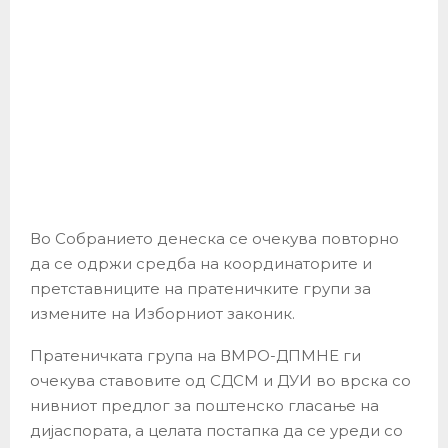
Во Собранието денеска се очекува повторно
да се одржи средба на координаторите и
претставниците на пратеничките групи за
измените на Изборниот законик.
Пратеничката група на ВМРО-ДПМНЕ ги
очекува ставовите од СДСМ и ДУИ во врска со
нивниот предлог за поштенско гласање на
дијаспората, а целата постапка да се уреди со