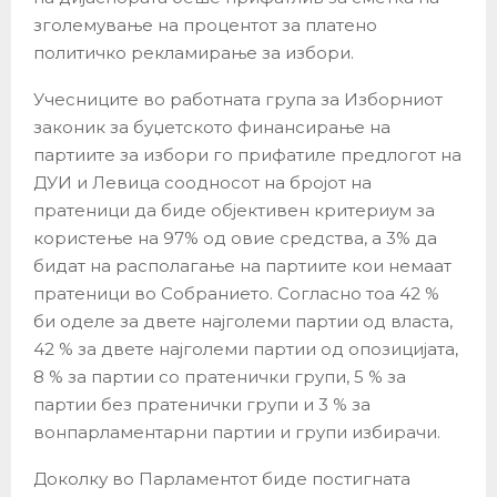
зголемување на процентот за платено
политичко рекламирање за избори.
Учесниците во работната група за Изборниот
законик за буџетското финансирање на
партиите за избори го прифатиле предлогот на
ДУИ и Левица соодносот на бројот на
пратеници да биде објективен критериум за
користење на 97% од овие средства, а 3% да
бидат на располагање на партиите кои немаат
пратеници во Собранието. Согласно тоа 42 %
би оделе за двете најголеми партии од власта,
42 % за двете најголеми партии од опозицијата,
8 % за партии со пратенички групи, 5 % за
партии без пратенички групи и 3 % за
вонпарламентарни партии и групи избирачи.
Доколку во Парламентот биде постигната