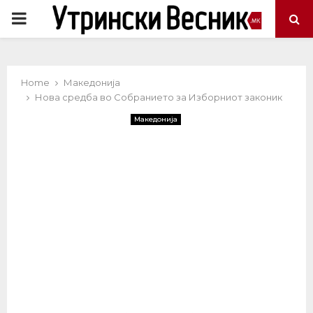
PRIMARY
MENU
Home
Македонија
Нова средба во Собранието за Изборниот законик
Македонија