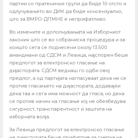
партии со пратенички групи да биде 10 отсто и
одлучувањето во ДИК да биде консензуално,
што за ВМРО-ДПМНЕ е неприфатливо.
Во измените и дополнувањата на Изборниот
законик што се во собраниска процедура и за
коишто сега се поднесени околу 13.500
амандмани од СДСМ и Левица, најспорен беше
предлогот за електронско гласање на
дијаспората. СДСМ веднаш го одби овој
предлог, а од партијата нагласуваат дека не се
против гласањето на дијаспората, додавајќи
дека таа и сега има можност да гласа, но дека
се против начин на гласање кој не обезбедува
сигурност, транспарентност и заштита на
изборната волја.
За Левица предлогот за електронско гласање
на дијаспората беше прифатлив за сметка на