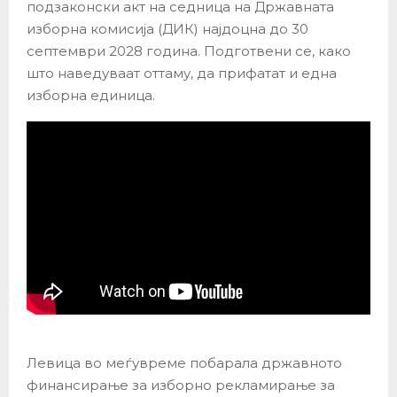
подзаконски акт на седница на Државната
изборна комисија (ДИК) најдоцна до 30
септември 2028 година. Подготвени се, како
што наведуваат оттаму, да прифатат и една
изборна единица.
Левица во меѓувреме побарала државното
финансирање за изборно рекламирање за