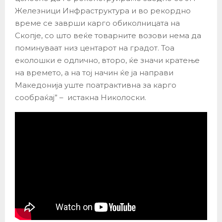
Железници Инфраструктура и во рекордно
време се заврши карго обиколницата на
Скопје, со што веќе товарните возови нема да
поминуваат низ центарот на градот. Тоа
еколошки е одлично, второ, ќе значи кратење
на времето, а на тој начин ќе ја направи
Македонија уште поатрактивна за карго
сообраќај” – истакна Николоски.