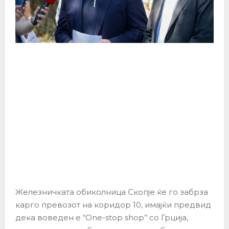
Железничката обиколница Скопје ќе го забрза
карго превозот на коридор 10, имајќи предвид
дека воведен е “One-stop shop” со Грција,