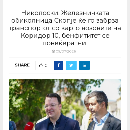
Николоски: Железничката
обиколница Скопје ќе го забрза
транспортот со карго возовите на
Коридор 10, бенфититет се
повеќератни
09/07/2026
SHARE
0