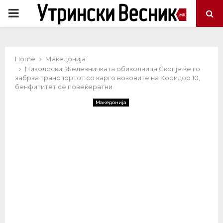
PRIMARY
MENU
Home
Македонија
Николоски: Железничката обиколница Скопје ќе го
забрза транспортот со карго возовите на Коридор 10,
бенфититет се повеќератни
Македонија