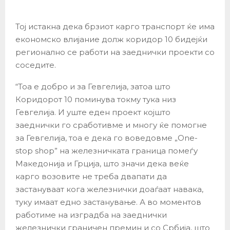
Toj истакна дека брзиот карго транспорт ќе има
економско влијание долж коридор 10 бидејќи
регионално се работи на заеднички проекти со
соседите.
“Тоа е добро и за Гевгелија, затоа што
Коридорот 10 поминува токму тука низ
Гевгелија. И уште еден проект којшто
заеднички го сработивме и многу ќе помогне
за Гевгелија, тоа е дека го воведовме „One-
stop shop” на железничката граница помеѓу
Македонија и Грција, што значи дека веќе
карго возовите не треба двапати да
застануваат кога железнички доаѓаат навака,
туку имаат едно застанување. А во моментов
работиме на изградба на заеднички
железнички граничен премин и со Србија, што