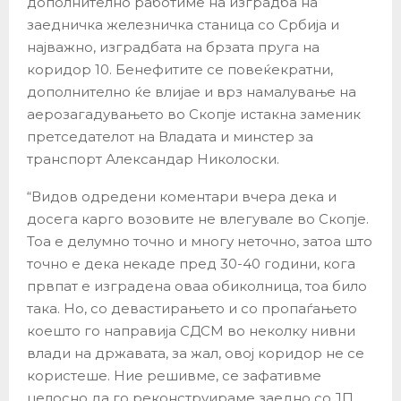
дополнително работиме на изградба на
заедничка железничка станица со Србија и
најважно, изградбата на брзата пруга на
коридор 10. Бенефитите се повеќекратни,
дополнително ќе влијае и врз намалување на
аерозагадувањето во Скопје истакна заменик
претседателот на Владата и минстер за
транспорт Александар Николоски.
“Видов одредени коментари вчера дека и
досега карго возовите не влегувале во Скопје.
Тоа е делумно точно и многу неточно, затоа што
точно е дека некаде пред 30-40 години, кога
првпат е изградена оваа обиколница, тоа било
така. Но, со девастирањето и со пропаѓањето
коешто го направија СДСМ во неколку нивни
влади на државата, за жал, овој коридор не се
користеше. Ние решивме, се зафативме
целосно да го реконструираме заедно со ЈП