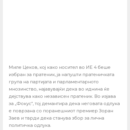
Миле Цеков, кој како носител во ИЕ 4 беше
избран за пратеник, ја напушти пратеничката
група на партијата и парламентарното
мнозинство, најавувајќи дека во иднина ќе
дејствува како независен пратеник. Во изјава
за „Фокус“, тој демантира дека неговата одлука
е поврзана со поранешниот премиер Зоран
Заев и тврди дека станува збор за лична
политичка одлука.