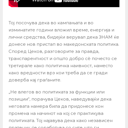
Тој посочува дека во кампањата и во
изминатите години вложил време, енергија и
лични средства, бидејќи верувал дека ЗНАМ ќе
донесе нов пристап во македонската политика.
Според Цеков, разговорите за правда,
транспарентност и општо добро сè почесто се
третирале како политичка наивност, наместо
како вредности врз кои треба да се гради
доверба кај граѓаните.
„Не влегов во политиката за функции или
позиции“, порачува Цеков, наведувајќи дека
неговата намера била да придонесе кон
промена на начинот на кој се практикува
политиката. Тој најавува дека како независен
пратеник ќе соработува со сите што ги