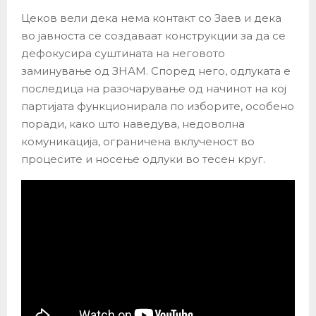
Цеков вели дека нема контакт со Заев и дека
во јавноста се создаваат конструкции за да се
дефокусира суштината на неговото
заминување од ЗНАМ. Според него, одлуката е
последица на разочарување од начинот на кој
партијата функционирала по изборите, особено
поради, како што наведува, недоволна
комуникација, ограничена вклученост во
процесите и носење одлуки во тесен круг.