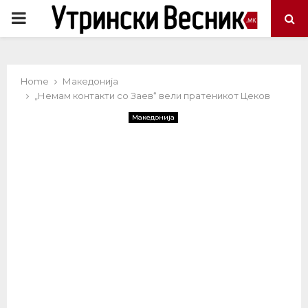
PRIMARY
MENU
Home
Македонија
„Немам контакти со Заев“ вели пратеникот Цеков
Македонија