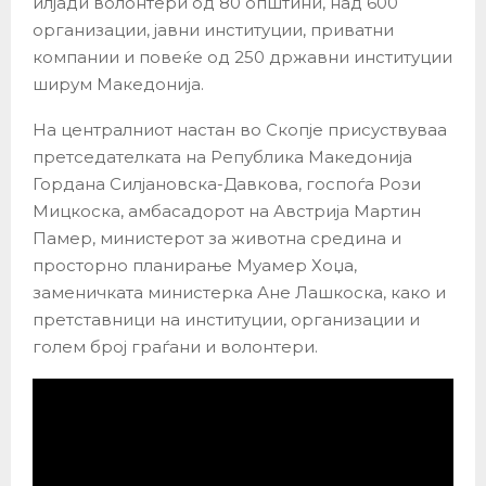
илјади волонтери од 80 општини, над 600
организации, јавни институции, приватни
компании и повеќе од 250 државни институции
ширум Македонија.
На централниот настан во Скопје присуствуваа
претседателката на Република Македонија
Гордана Силјановска-Давкова, госпоѓа Рози
Мицкоска, амбасадорот на Австрија Мартин
Памер, министерот за животна средина и
просторно планирање Муамер Хоџа,
заменичката министерка Ане Лашкоска, како и
претставници на институции, организации и
голем број граѓани и волонтери.