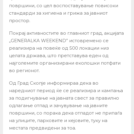
површини, со цел воспоставување повисоки
стандарди за хигиена и грижа за јавниот
простор.
Покрај активностите во главниот град, акцијата
„GENERALKA WEEKEND” истовремено се
реализира на повеќе од 500 локации низ
целата држава, што претставува еден од
најголемите организирани еколошки потфати
во регионот.
Од Град Скопје информираа дека во
наредниот период ќе се реализира и кампања
за подигнување на јавната свест за правилно
одлагање отпад и зачувување на јавните
површини, со порака дека отпадот не припаѓа
на улиците, парковите и кејовите, туку на
местата предвидени за тоа.