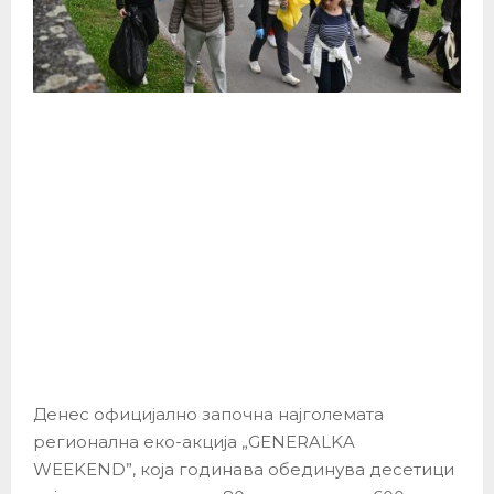
Денес официјално започна најголемата
регионална еко-акција „GENERALKA
WEEKEND”, која годинава обединува десетици