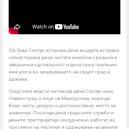
Од Град Скопје истакнаа дека акцијата испраќа
силна порака дека чистата животна средина е
заедничка одговорност и дека секој граѓанин
има улога во зачувувањето на својот град и
држава.
Градските власти нагласија дека Скопје, како
главен град и лице на Македонија, мора да
биде чисто, уредно и достоинствено место за
живеење. Посочија дека градските служби и
јавните претпријатија секојдневно работат во
три смени на чистење и одржување на јавните