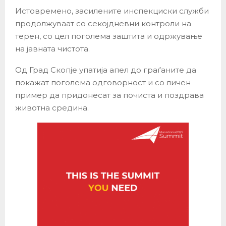
Истовремено, засилените инспекциски служби
продолжуваат со секојдневни контроли на
терен, со цел поголема заштита и одржување
на јавната чистота.
Од Град Скопје упатија апел до граѓаните да
покажат поголема одговорност и со личен
пример да придонесат за почиста и поздрава
животна средина.