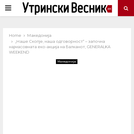
PRIMARY
MENU
Home
Македонија
„Наше Скопје, наша одговорност“ – започна
најмасовната еко-акција на Балканот, GENERALKA
WEEKEND
Македонија