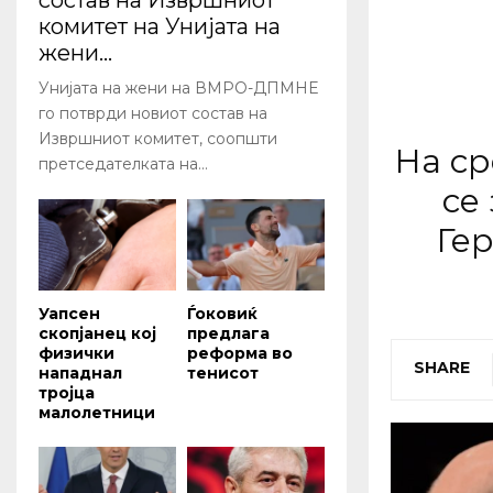
состав на Извршниот
комитет на Унијата на
жени...
Унијата на жени на ВМРО-ДПМНЕ
го потврди новиот состав на
Извршниот комитет, соопшти
На ср
претседателката на...
се
Гер
Уапсен
Ѓоковиќ
скопјанец кој
предлага
физички
реформа во
SHARE
нападнал
тенисот
тројца
малолетници