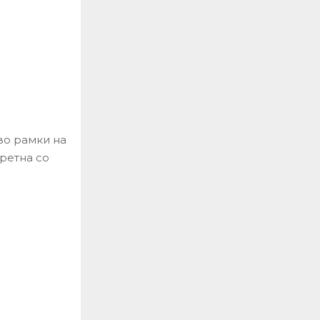
во рамки на
сретна со