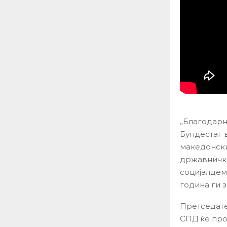
„Благодарн
Бундестаг 
македонски
државничка
социјалдем
година ги з
Претседате
СПД ќе про