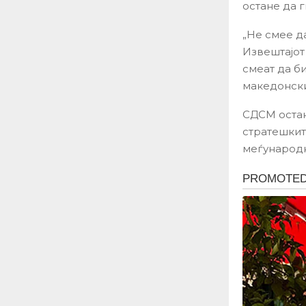
остане да 
„Не смее д
Извештајот
смеат да б
македонски
СДСМ остан
стратешкит
меѓународн