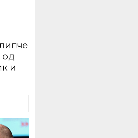
илипче
 од
ик и