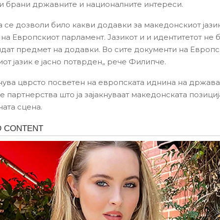
ги брани државните и националните интереси.
а се дозволи било какви додавки за македонскиот јази
 на Европскиот парламент. Јазикот и и идентитетот не 
идат предмет на додавки. Во сите документи на Европск
от јазик е јасно потврден„ рече Филипче.
ува цврсто посветен на европската иднина на држават
е партнерства што ја зајакнуваат македонската позициј
ата сцена.