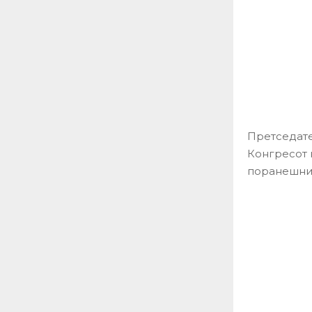
Претседате
Конгресот 
поранешни