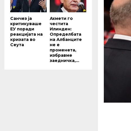
Санчез ја
Ахмети го
критикуваше
честита
ЕУ поради
Илинден:
реакцијата на
Определбата
кризата во
на Албанците
Сеута
не е
променета,
избравме
заедничка,...