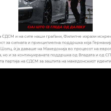
а СДСМ и на сите наши граѓани, Филипче изрази искре
ст за силната и принципиелна поддршка која Германиј
 Шолц, ѝ ја даваше на Македонија во процесот на евро
а, но и за континуираната поддршка од Владата и од СП
та партија на СДСМ за заштита на македонскиот иденти