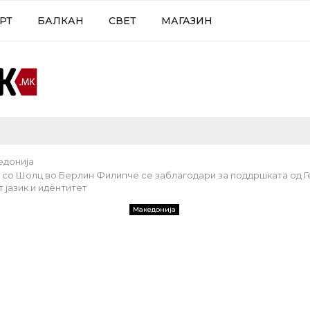
РТ
БАЛКАН
СВЕТ
МАГАЗИН
едонија
 со Шолц во Берлин Филипче се заблагодари за поддршката од Г
 јазик и идентитет
Македонија