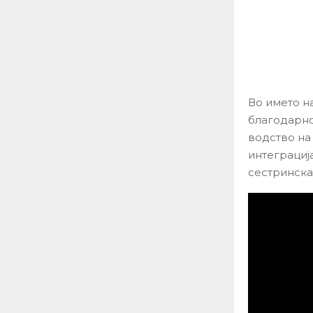
Во името н
благодарно
водство на
интеграциј
сестринска