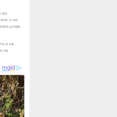
к во
биле и не
ата унија
а и на
а на