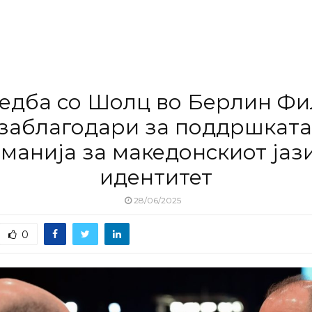
едба со Шолц во Берлин Ф
 заблагодари за поддршката
манија за македонскиот јаз
идентитет
28/06/2025
0