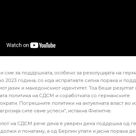
и сме за поддршката, особено за резолуцијата на герм
во 2023 година, со која испративте силна порака и под
от јазик и македонскиот идентитет. Тоа беше резултат 
та политика на СДСМ и соработката со германските
ократи. Погрешните политики на актуелната власт во и
агрозија сите овие успеси”, истакна Филипче.
лот на СДСМ рече дека е уверен дека поддршка од г
должи и понатаму, а од Берлин упати и јасна порака д