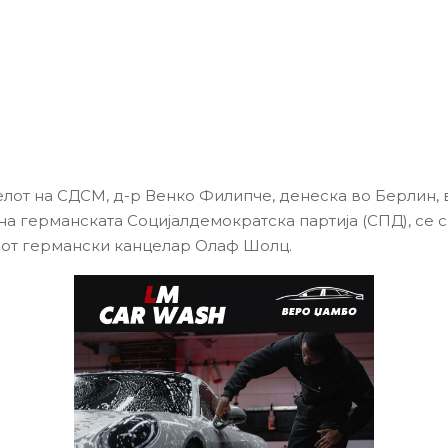
лот на СДСМ, д-р Венко Филипче, денеска во Берлин, 
на германската Социјалдемократска партија (СПД), се 
от германски канцелар Олаф Шолц.