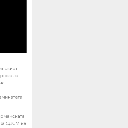
анскиот
дршка за
на
зминатата
ерманската
ека СДСМ ќе