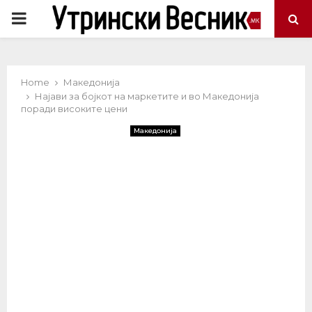
PRIMARY
MENU
Home
Македонија
Најави за бојкот на маркетите и во Македонија
поради високите цени
Македонија