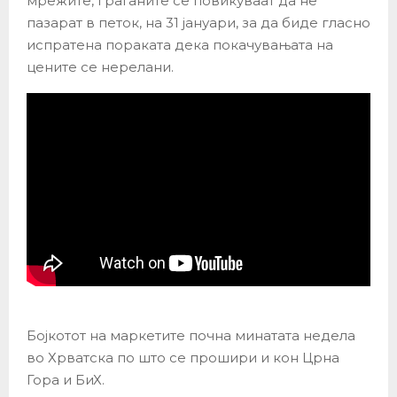
мрежите, граѓаните се повикуваат да не
пазарат в петок, на 31 јануари, за да биде гласно
испратена пораката дека покачувањата на
цените се нерелани.
Бојкотот на маркетите почна минатата недела
во Хрватска по што се прошири и кон Црна
Гора и БиХ.