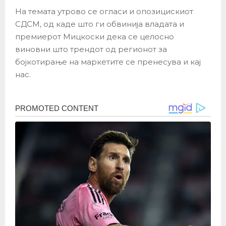
На темата утрово се огласи и опозицискиот
СДСМ, од каде што ги обвинија владата и
премиерот Мицкоски дека се целосно
виновни што трендот од регионот за
бојкотирање на маркетите се пренесува и кај
нас.