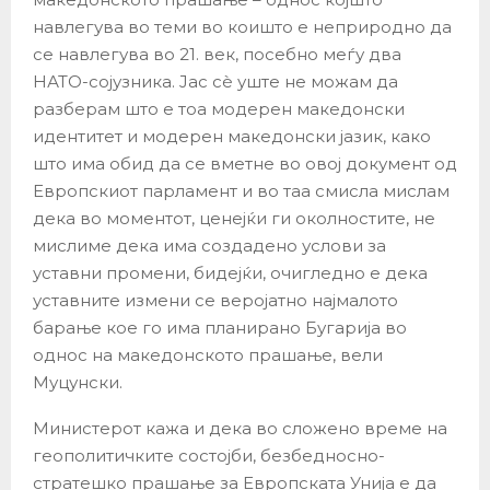
навлегува во теми во коишто е неприродно да
се навлегува во 21. век, посебно меѓу два
НАТО-сојузника. Јас сè уште не можам да
разберам што е тоа модерен македонски
идентитет и модерен македонски јазик, како
што има обид да се вметне во овој документ од
Европскиот парламент и во таа смисла мислам
дека во моментот, ценејќи ги околностите, не
мислиме дека има создадено услови за
уставни промени, бидејќи, очигледно е дека
уставните измени се веројатно најмалото
барање кое го има планирано Бугарија во
однос на македонското прашање, вели
Муцунски.
Министерот кажа и дека во сложено време на
геополитичките состојби, безбедносно-
стратешко прашање за Европската Унија е да