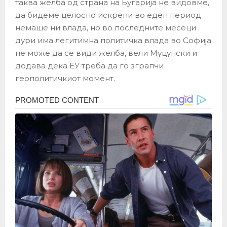
таква желба од страна на Бугарија не видовме,
да бидеме целосно искрени во еден период
немаше ни влада, но во последните месеци
дури има легитимна политичка влада во Софија
не може да се види желба, вели Муцунски и
додава дека ЕУ треба да го зграпчи
геополитичкиот момент.