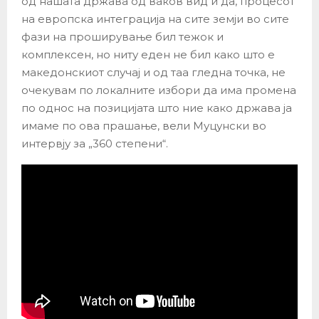
од нашата држава од ваков вид и да, процесот
на европска интеграција на сите земји во сите
фази на проширување бил тежок и
комплексен, но ниту еден не бил како што е
македонскиот случај и од таа гледна точка, не
очекувам по локалните избори да има промена
по однос на позицијата што ние како држава ја
имаме по ова прашање, вели Муцунски во
интервју за „360 степени“.