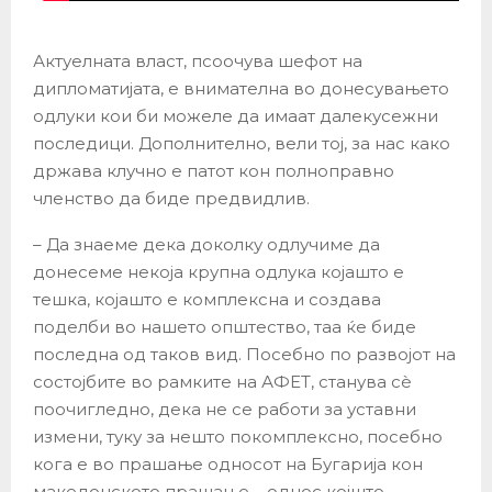
Актуелната власт, псоочува шефот на
дипломатијата, е внимателна во донесувањето
одлуки кои би можеле да имаат далекусежни
последици. Дополнително, вели тој, за нас како
држава клучно е патот кон полноправно
членство да биде предвидлив.
– Да знаеме дека доколку одлучиме да
донесеме некоја крупна одлука којашто е
тешка, којашто е комплексна и создава
поделби во нашето општество, таа ќе биде
последна од таков вид. Посебно по развојот на
состојбите во рамките на АФЕТ, станува сè
поочигледно, дека не се работи за уставни
измени, туку за нешто покомплексно, посебно
кога е во прашање односот на Бугарија кон
македонското прашање – однос којшто