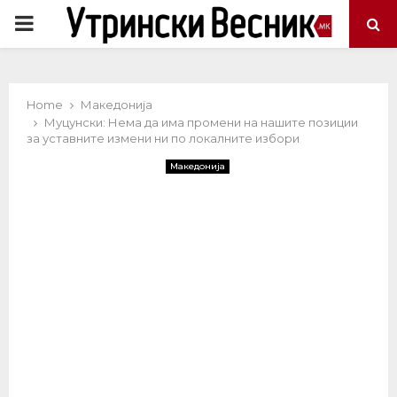
PRIMARY
MENU
Home
Македонија
Муцунски: Нема да има промени на нашите позиции
за уставните измени ни по локалните избори
Македонија