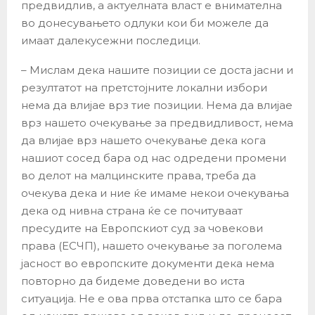
предвидлив, а актуелната власт е внимателна
во донесувањето одлуки кои би можеле да
имаат далекусежни последици.
– Мислам дека нашите позиции се доста јасни и
резултатот на претстојните локални избори
нема да влијае врз тие позиции. Нема да влијае
врз нашето очекување за предвидливост, нема
да влијае врз нашето очекување дека кога
нашиот сосед бара од нас одредени промени
во делот на малцинските права, треба да
очекува дека и ние ќе имаме некои очекувања
дека од нивна страна ќе се почитуваат
пресудите на Европскиот суд за човекови
права (ЕСЧП), нашето очекување за поголема
јасност во европските документи дека нема
повторно да бидеме доведени во иста
ситуација. Не е ова прва отстапка што се бара