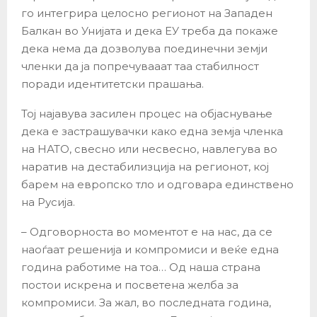
го интегрира целосно регионот на Западен
Балкан во Унијата и дека ЕУ треба да покаже
дека нема да дозволува поединечни земји
членки да ја попречувааат таа стабилност
поради идентитетски прашања.
Тој најавува засилен процес на објаснување
дека е застрашувачки како една земја членка
на НАТО, свесно или несвесно, навлегува во
наратив на дестабилизција на регионот, кој
барем на европско тло и одговара единствено
на Русија.
– Одговорноста во моментот е на нас, да се
наоѓаaт решенија и компромиси и веќе една
година работиме на тоа… Од наша страна
постои искрена и посветена желба за
компромиси. За жал, во последната година,