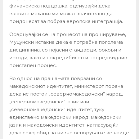
финансиска поддршка, оценувајќи дека
ваквите механизми можат значително да
придонесат за побрза европска интеграција.
Осврнувајќи се на процесот на проширување,
Муцунски истакна дека е потребна поголема
дисциплина, со појасни стандарди, рокови и
исходи, како и покредибилен и попредвидлив
пристапен процес.
Во однос на прашањата поврзани со
македонскиот идентитет, министерот порача
дека не постои „северномакедонски” народ,
„северномакедонски” јазик или
„северномакедонски” идентитет, туку
единствено македонски народ, македонски
јазик и македонски идентитет, нагласувајќи
дека секој обид за нивно оспорување ќе наиде