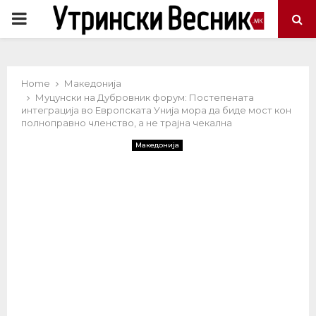
PRIMARY
MENU
Home
Македонија
Муцунски на Дубровник форум: Постепената
интеграција во Европската Унија мора да биде мост кон
полноправно членство, а не трајна чекална
Македонија