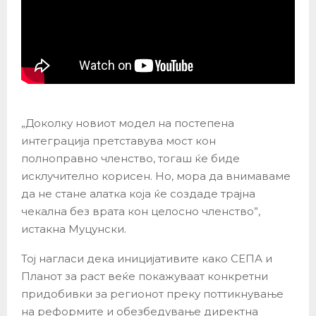
„Доколку новиот модел на постепена
интеграција претставува мост кон
полноправно членство, тогаш ќе биде
исклучително корисен. Но, мора да внимаваме
да не стане алатка која ќе создаде трајна
чекална без врата кон целосно членство”,
истакна Муцунски.
Тој нагласи дека иницијативите како СЕПА и
Планот за раст веќе покажуваат конкретни
придобивки за регионот преку поттикнување
на реформите и обезбедување директна