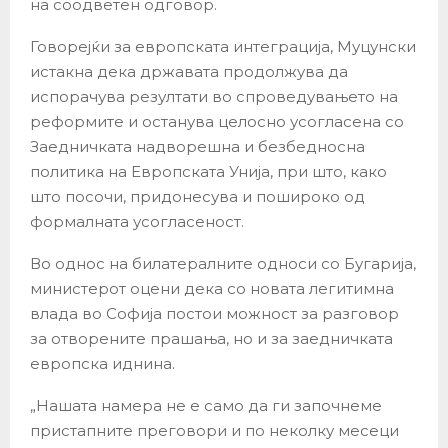
на соодветен одговор.
Говорејќи за европската интеграција, Муцунски
истакна дека државата продолжува да
испорачува резултати во спроведувањето на
реформите и останува целосно усогласена со
Заедничката надворешна и безбедносна
политика на Европската Унија, при што, како
што посочи, придонесува и пошироко од
формалната усогласеност.
Во однос на билатералните односи со Бугарија,
министерот оцени дека со новата легитимна
влада во Софија постои можност за разговор
за отворените прашања, но и за заедничката
европска иднина.
„Нашата намера не е само да ги започнеме
пристапните преговори и по неколку месеци