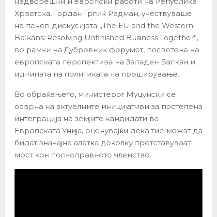
надворешни и европски работи на Република
Хрватска, Гордан Грлиќ Радман, учествуваше
на панел-дискусијата „The EU and the Western
Balkans: Resolving Unfinished Business Together”,
во рамки на Дубровник форумот, посветена на
европската перспектива на Западен Балкан и
иднината на политиката на проширување.
Во обраќањето, министерот Муцунски се
осврна на актуелните иницијативи за постепена
интеграција на земјите кандидати во
Европската Унија, оценувајќи дека тие можат да
бидат значајна алатка доколку претставуваат
мост кон полноправното членство.