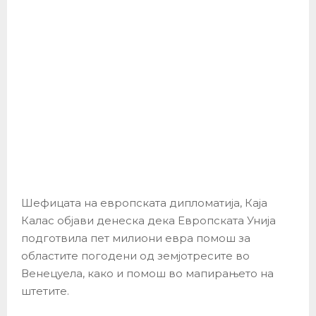
Шефицата на европската дипломатија, Каја
Калас објави денеска дека Европската Унија
подготвила пет милиони евра помош за
областите погодени од земјотресите во
Венецуела, како и помош во мапирањето на
штетите.