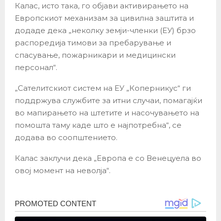
Калас, исто така, го објави активирањето на
Европскиот механизам за цивилна заштита и
додаде дека „неколку земји-членки (ЕУ) брзо
распоредија тимови за пребарување и
спасување, пожарникари и медицински
персонал“.
„Сателитскиот систем на ЕУ „Коперникус“ ги
поддржува службите за итни случаи, помагајќи
во мапирањето на штетите и насочувањето на
помошта таму каде што е најпотребна“, се
додава во соопштението.
Калас заклучи дека „Европа е со Венецуела во
овој момент на неволја“.