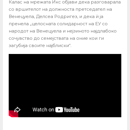
Калас на мрежата Икс објави дека разговарала
со вршителот на должноста претседател на
Венецуела, Делсеа Родригез, и дека ѝ ја
пренела „целосната солидарност на ЕУ со
народот на Венецуела и нејзиното најдлабоко
сочувство до семејствата на оние кои ги
загубија своите најблиски“.