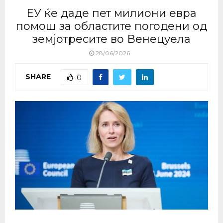
ЕУ ќе даде пет милиони евра
помош за областите погодени од
земјотресите во Венецуела
28/06/2026
SHARE
0