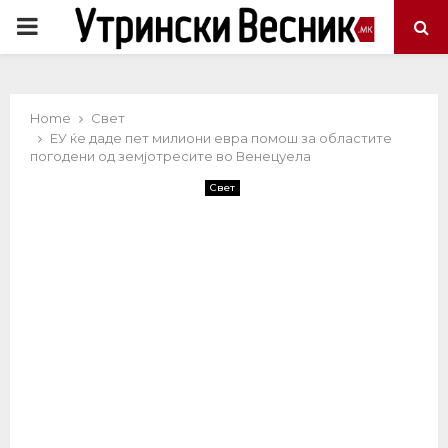
PRIMARY
MENU
Home
Свет
ЕУ ќе даде пет милиони евра помош за областите
погодени од земјотресите во Венецуела
Свет