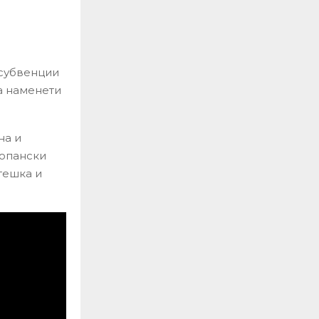
 субвенции
а наменети
на и
топански
тешка и