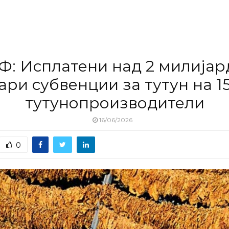
Ф: Исплатени над 2 милијар
ари субвенции за тутун на 15
тутунопроизводители
16/06/2026
0