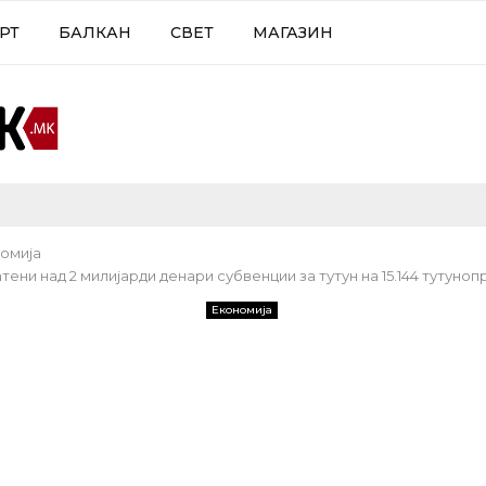
РТ
БАЛКАН
СВЕТ
МАГАЗИН
омија
ени над 2 милијарди денари субвенции за тутун на 15.144 тутуно
Економија