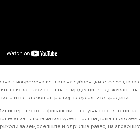
вна и навремена исплата на субвенциите, се создаваат
инансиска стабилност на земјоделците, одржување на
вото и понатамошен развој на руралните средини.
Министерството за финансии остануваат посветени на 
донесат за поголема конкурентност на домашното земј
риходи за земјоделците и одржлив развој на аграрниот