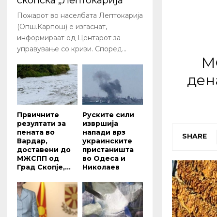
скопска „Лептокарија“
Пожарот во населбата Лептокарија
(Опш.Карпош) е изгаснат,
информираат од Центарот за
управување со кризи. Според...
М
ден
Првичните
Руските сили
резултати за
извршија
пената во
напади врз
SHARE
Вардар,
украинските
доставени до
пристаништа
МЖСПП од
во Одеса и
Град Скопје,...
Николаев