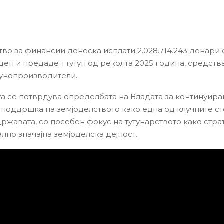
во за финансии денеска исплати 2.028.714.243 денари
ден и предаден тутун од реколта 2025 година, средств
утунопроизводители.
та се потврдува определбата на Владата за континуира
поддршка на земјоделството како една од клучните с
државата, со посебен фокус на тутунарството како стра
лно значајна земјоделска дејност.