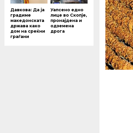
Давкова: Да ја
Уапсено едно
градиме
лице во Скопје,
македонската
пронајдена и
држава како
одземена
дом на среќни
дрога
граѓани