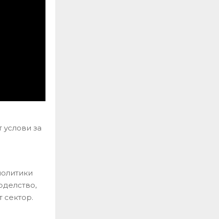
 услови за
политики
оделство,
 сектор.