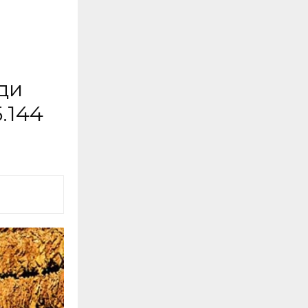
ди
.144