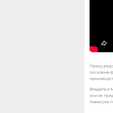
Преку редо
поголема ф
производст
Владата и 
кои ќе при
повисоки п