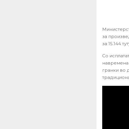
Министерст
за произве
за 15.144 т
Со исплата
навремена 
гранки во 
традициона