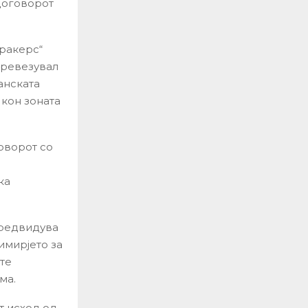
договорот
ракерс“
 превезувал
анската
 кон зоната
оворот со
ка
предвидува
имирјето за
те
ма.
т исход од