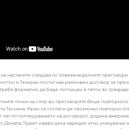
ј на настаните следува по повеќенеделните преговори
нгтон и Техеран постигнаа рамковен договор за прек
ј треба формално да биде потпишан в петок во Швајцари
учните точки на спор во преговорите беше повторнот
та Теснина. Иран се согласи да овозможи повторно о
 пат по потпишувањето на договорот, додека америка
л Доналд Трамп изјави дека наредил итно укинување 