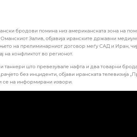
ански бродови помина низ американската зона на по
 Оманскиот Залив, објавија иранските државни медиум
њето на прелиминарниот договор меѓу САД и Иран, чиј
ај на конфликтот во регионот.
ри танкери што превезувале нафта и два товарни брода
ачјето без инциденти, објави иранската телевизија „Пр
и се на информирани извори.