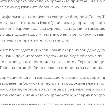
ата поморска блокада на иранските пристаништа. Со 
ва едно од главните барања на Техеран.
 информација, сервисот за следење бродови „ТанкерТ
ckers) на платформата Икс објави дека супертанкер кој
милиони барели иранска сурова нафта ја минал америк
локада, додека други пловни објекти се приближуваат
и напуштиле иранските пристаништа.
иот претседател Доналд Трамп вчера изјави дека дог
пишан и дека неговата содржина ќе биде објавена по
то потпишување предвидено за в петок. Тој додаде де
Теснина тогаш ќе биде целосно отворена за пловидба.
ормациите што ги изнесоа двете страни, договорот 
творање на Ормуската Теснина и продолжување на пр
ни 60 дена, период во кој треба да се решат најспорни
клучително и иднината на иранската нуклеарна програ
иот потпретседател Џеј Ди Венс изјави дека конечнио