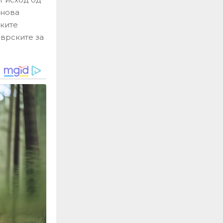
бнова
ските
бврските за