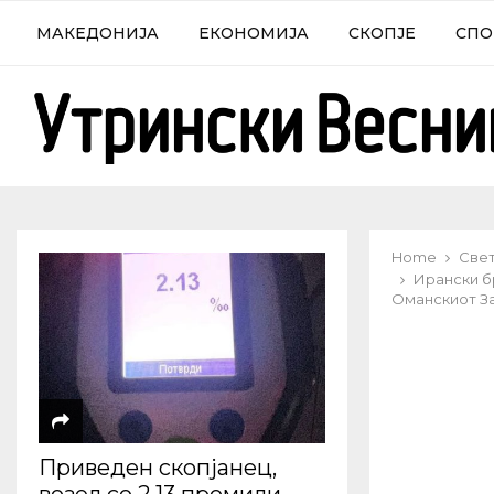
МАКЕДОНИЈА
ЕКОНОМИЈА
СКОПЈЕ
СПО
Home
Све
Ирански б
Оманскиот З
Приведен скопјанец,