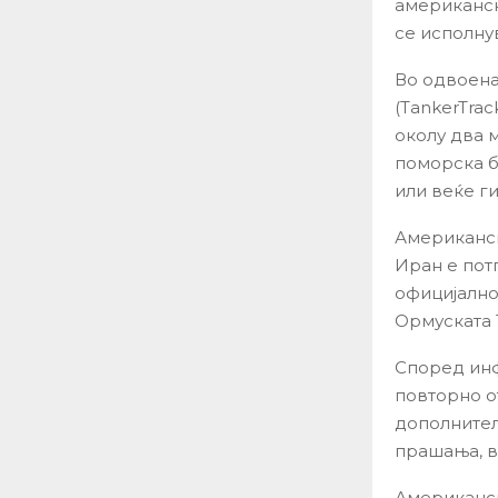
американск
се исполну
Во одвоена
(TankerTra
околу два 
поморска б
или веќе г
Американск
Иран е пот
официјално
Ормуската 
Според инф
повторно о
дополнител
прашања, в
Американск