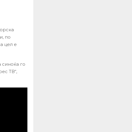
морска
и, по
а цел е
 синоќа го
ес ТВ“,