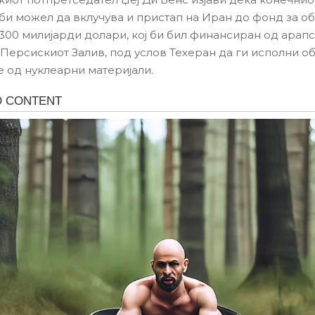
би можел да вклучува и пристап на Иран до фонд за о
300 милијарди долари, кој би бил финансиран од арап
Персискиот Залив, под услов Техеран да ги исполни о
 од нуклеарни материјали.