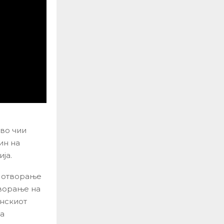
 во чии
ин на
ја.
о отворање
творање на
нскиот
на