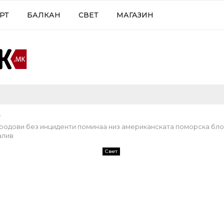
РТ
БАЛКАН
СВЕТ
МАГАЗИН
т
родови без инциденти поминаа низ американската поморска бло
алив
Свет