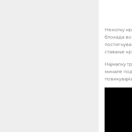
Неколку ир
блокада во
постигнува
ставање кр
Најмалку т
минале подр
повикувајќ