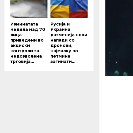
Изминатата
Русија и
недела над 70
Украина
лица
разменија нови
приведени во
напади со
акциски
дронови,
контроли за
најмалку по
недозволена
петмина
трговија...
загинати...