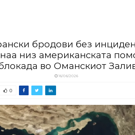
ански бродови без инциде
наа низ американската пом
блокада во Оманскиот Зали
16/06/2026
0