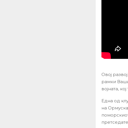
Овој разво
рамки Ваши
војната, ко
Една од кл
на Ормуска
поморскиот
претседате