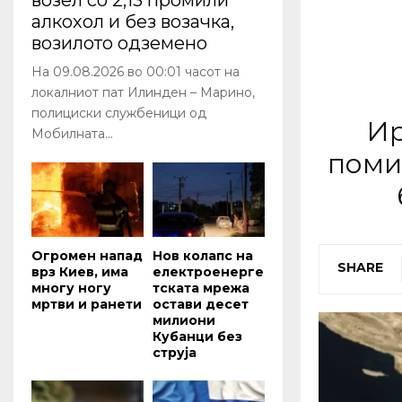
возел со 2,13 промили
алкохол и без возачка,
возилото одземено
На 09.08.2026 во 00:01 часот на
локалниот пат Илинден – Марино,
полициски службеници од
Ир
Мобилната...
поми
Огромен напад
Нов колапс на
SHARE
врз Киев, има
електроенерге
многу ногу
тската мрежа
мртви и ранети
остави десет
милиони
Кубанци без
струја