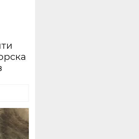
нти
орска
в