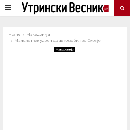
PRIMARY
MENU
Home
Македонија
Малолетник удрен од автомобил во Скопје
Македонија