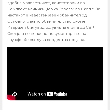
здобил малолетникот, констатирани во
Комплекс клиники „Мајка Тереза” во Скопје. За
настанот е известен јавен обвинител од
Основното јавно обвинителство Скопје.
Извршен бил увид од увидна екипа од СВР
Скопје и по целосно документирање на
случајот ќе следува соодветна пријава.