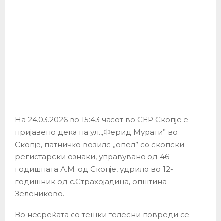
На 24.03.2026 во 15:43 часот во СВР Скопје е
пријавено дека на ул.„Ферид Мурати” во
Скопје, патничко возило „опел” со скопски
регистарски ознаки, управувано од 46-
годишната А.М. од Скопје, удрило во 12-
годишник од с.Страхојадица, општина
Зелениково.
Во несреќата со тешки телесни повреди се