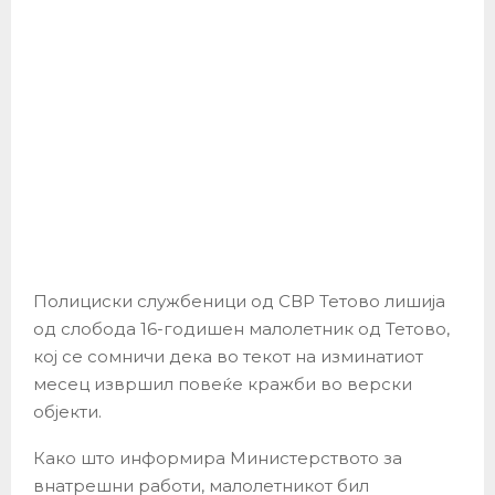
Полициски службеници од СВР Тетово лишија
од слобода 16-годишен малолетник од Тетово,
кој се сомничи дека во текот на изминатиот
месец извршил повеќе кражби во верски
објекти.
Како што информира Министерството за
внатрешни работи, малолетникот бил