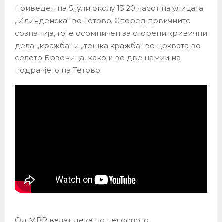
приведен на 5 јули околу 13:20 часот на улицата
„Илинденска“ во Тетово. Според првичните
сознанија, тој е осомничен за сторени кривични
дела „кражба“ и „тешка кражба“ во црквата во
селото Брвеница, како и во две џамии на
подрачјето на Тетово.
Од МВР велат дека по целосното