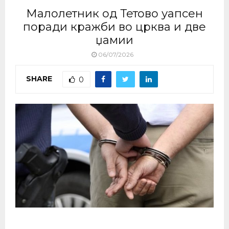
Малолетник од Тетово уапсен
поради кражби во црква и две
џамии
06/07/2026
SHARE
0