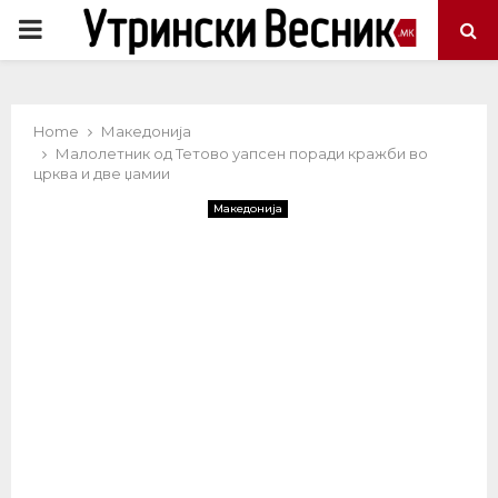
PRIMARY
MENU
Home
Македонија
Малолетник од Тетово уапсен поради кражби во
црква и две џамии
Македонија