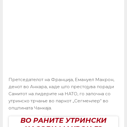
Претседателот на Франција, Емануел Макрон,
денот во Анкара, каде што престојува поради
Самитот на лидерите на НАТО, го започна со
утринско трчање во паркот „Сегменлер“ во
општината Чанкаја.
ВО РАНИТЕ УТРИНСКИ