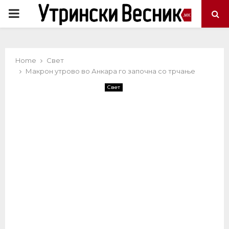
PRIMARY
MENU
Home
Свет
Макрон утрово во Анкара го започна со трчање
Свет