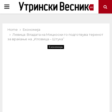
PRIMARY
MENU
Home
Економија
Левица: Владата на Мицкоски го подготвува теренот
за враќање на „Иловица – Штука”
Економија