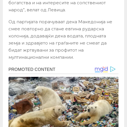
богатства и на интересите на сопствениот
народ”, велат од Левица.
Од партијата порачуваат дека Македонија не
смее повторно да стане евтина рударска
колонија, додавајќи дека водата, плодната
земја и здравјето на граѓаните не смеат да
бидат жртвувани за профитот на
мултинационални компании.