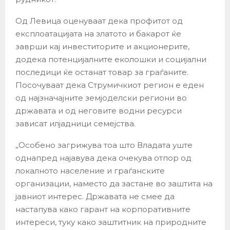
Од Левица оценуваат дека профитот од
експлоатацијата на златото и бакарот ќе
заврши кај инвеститорите и акционерите,
додека потенцијалните еколошки и социјални
последици ќе останат товар за граѓаните.
Посочуваат дека Струмичкиот регион е еден
од најзначајните земјоделски региони во
државата и од неговите водни ресурси
зависат илјадници семејства.
„Особено загрижува тоа што Владата уште
однапред најавува дека очекува отпор од
локалното население и граѓанските
организации, наместо да застане во заштита на
јавниот интерес. Државата не смее да
настапува како гарант на корпоративните
интереси, туку како заштитник на природните