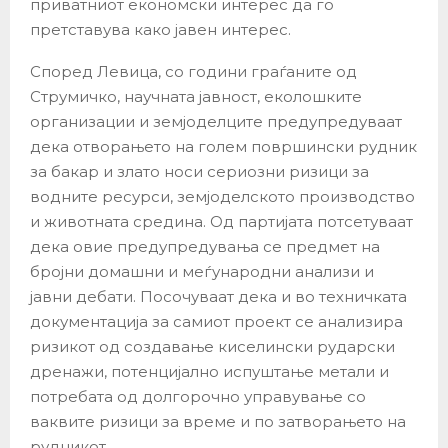
приватниот економски интерес да го
претставува како јавен интерес.
Според Левица, со години граѓаните од
Струмичко, научната јавност, еколошките
организации и земјоделците предупредуваат
дека отворањето на голем површински рудник
за бакар и злато носи сериозни ризици за
водните ресурси, земјоделското производство
и животната средина. Од партијата потсетуваат
дека овие предупредувања се предмет на
бројни домашни и меѓународни анализи и
јавни дебати. Посочуваат дека и во техничката
документација за самиот проект се анализира
ризикот од создавање киселински рударски
дренажи, потенцијално испуштање метали и
потребата од долгорочно управување со
ваквите ризици за време и по затворањето на
рудникот.