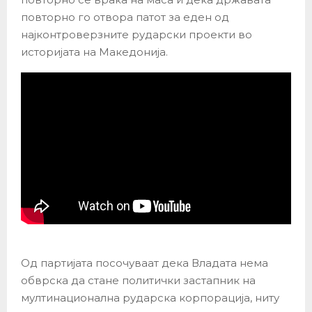
повторно го отвора патот за еден од
најконтроверзните рударски проекти во
историјата на Македонија.
Од партијата посочуваат дека Владата нема
обврска да стане политички застапник на
мултинационална рударска корпорација, ниту