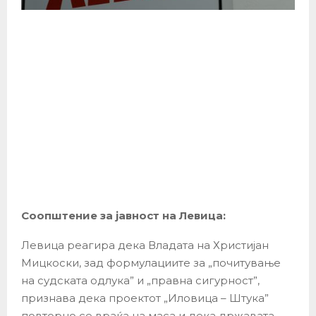
Соопштение за јавност на Левица:
Левица реагира дека Владата на Христијан
Мицкоски, зад формулациите за „почитување
на судската одлука” и „правна сигурност”,
признава дека проектот „Иловица – Штука”
повторно се враќа на маса и дека државата