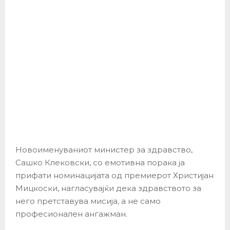
Новоименуваниот министер за здравство,
Сашко Клековски, со емотивна порака ја
прифати номинацијата од премиерот Христијан
Мицкоски, нагласувајќи дека здравството за
него претставува мисија, а не само
професионален ангажман.