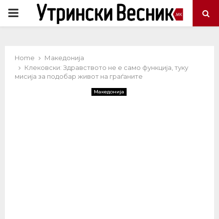
PRIMARY
MENU
Home
Македонија
Клековски: Здравството не е само функција, туку
мисија за подобар живот на граѓаните
Македонија