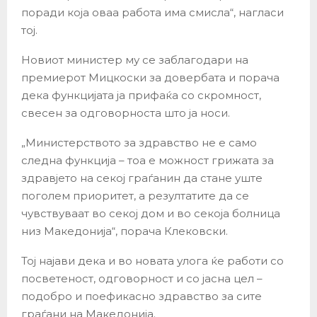
поради која оваа работа има смисла“, нагласи
тој.
Новиот министер му се заблагодари на
премиерот Мицкоски за довербата и порача
дека функцијата ја прифаќа со скромност,
свесен за одговорноста што ја носи.
„Министерството за здравство не е само
следна функција – тоа е можност грижата за
здравјето на секој граѓанин да стане уште
поголем приоритет, а резултатите да се
чувствуваат во секој дом и во секоја болница
низ Македонија“, порача Клековски.
Тој најави дека и во новата улога ќе работи со
посветеност, одговорност и со јасна цел –
подобро и поефикасно здравство за сите
граѓани на Македонија.