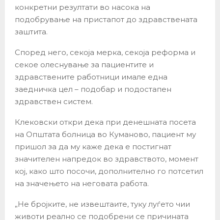
конкретни резултати во насока на
подобрување на пристапот до здравствената
заштита.
Според него, секоја мерка, секоја реформа и
секое олеснување за пациентите и
здравствените работници имале една
заедничка цел – подобар и подостапен
здравствен систем.
Клековски откри дека при денешната посета
на Општата болница во Куманово, пациент му
пришол за да му каже дека е постигнат
значителен напредок во здравството, момент
кој, како што посочи, дополнително го потсетил
на значењето на неговата работа.
„Не бројките, не извештаите, туку луѓето чии
животи реално се подобрени се причината