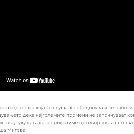
претседателка која ќе слуша, ќе обединува и ќе работи
дувањето дека најголемите промени не започнуваат ког
жност, туку кога ќе ја прифатиме одговорноста што таа
иша Митева.