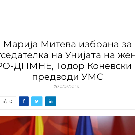
Марија Митева избрана за
седателка на Унијата на же
О-ДПМНЕ, Тодор Коневски ќ
предводи УМС
30/06/2026
0