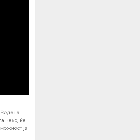
. Водена
а некој ќе
 можност ја