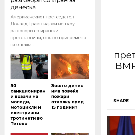
разговори со Иран за
денеска
Американскиот претседател
Доналд Трамп најави нов круг
разговори со ирански
претставници, откако привремено
ги откажа...
прет
ВМР
50
Зошто денес
санкциониран
има повеќе
и возачи на
пожари
SHARE
мопеди,
отколку пред
мотоцикли и
15 години?
електрични
тротинети во
Тетово