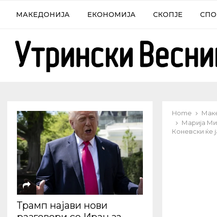
МАКЕДОНИЈА
ЕКОНОМИЈА
СКОПЈЕ
СПО
Home
Мак
Марија Ми
Коневски ќе 
Трамп најави нови