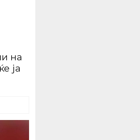
ни на
е ја