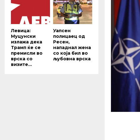
Левица:
Уапсен
Муцунски
полицаец од
излажа дека
Ресен,
Трамп ќе се
нападнал жена
премисли во
со која бил во
врска со
љубовна врска
визите...