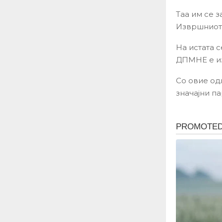
Таа им се 
Извршниот 
На истата 
ДПМНЕ е из
Со овие од
значајни па