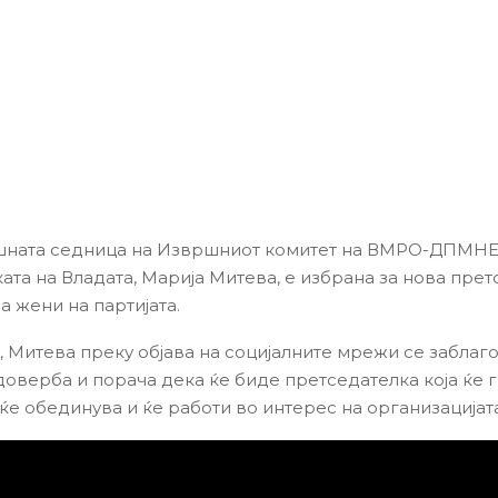
шната седница на Извршниот комитет на ВМРО-ДПМНЕ
ата на Владата, Марија Митева, е избрана за нова пре
на жени на партијата.
, Митева преку објава на социјалните мрежи се заблаг
доверба и порача дека ќе биде претседателка која ќе 
ќе обединува и ќе работи во интерес на организацијата