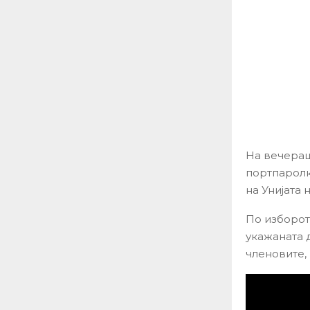
На вечера
портпаролк
на Унијата 
По изборот
укажаната 
членовите, 