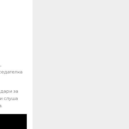
,
тседателка
одари за
ги слуша
.