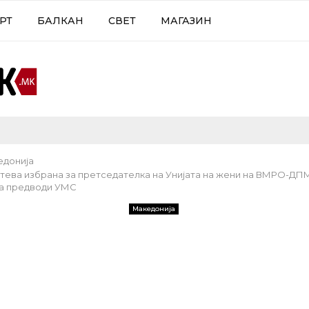
РТ
БАЛКАН
СВЕТ
МАГАЗИН
едонија
тева избрана за претседателка на Унијата на жени на ВМРО-ДП
ја предводи УМС
Македонија