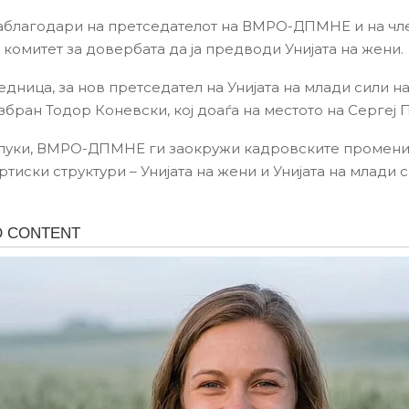
заблагодари на претседателот на ВМРО-ДПМНЕ и на чл
комитет за довербата да ја предводи Унијата на жени.
седница, за нов претседател на Унијата на млади сили 
бран Тодор Коневски, кој доаѓа на местото на Сергеј 
луки, ВМРО-ДПМНЕ ги заокружи кадровските промени
ртиски структури – Унијата на жени и Унијата на млади с