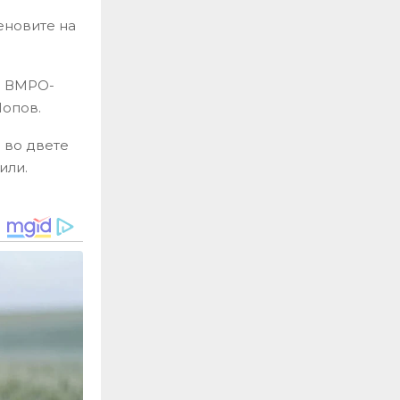
еновите на
на ВМРО-
Попов.
 во двете
или.