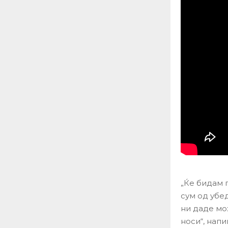
„Ќе бидам 
сум од убе
ни даде мо
носи“, нап