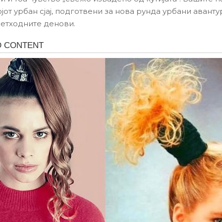
јот урбан сјај, подготвени за нова рунда урбани аванту
ретходните денови.