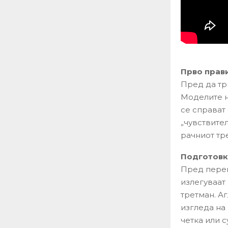
Прво прави
Пред да трг
Моделите н
се справат
„чувствите
рачниот тр
Подготовка
Пред перењ
излегуваат
третман. А
изгледа на
четка или с