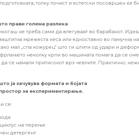
подготовката, толку почист и естетски посовршен ќе б
што прави голема разлика
икогаш не треба сами да влегуваат во барабанот. Идеа
 заштитна мрежеста кеса или едноставно во памучна на
како мал „спа кожурец“ што ги штити од удари и дефор
, фрлањето неколку крпи во машината помага да се ом
 да се намали притисокот врз чевлите. Практично, неж
то ја зачувува формата и бојата
 простор за експериментирање.
и се:
вода
циклус на перење
ечен детергент