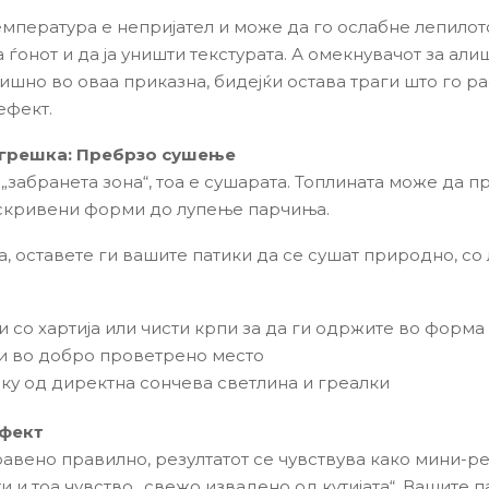
емпература е непријател и може да го ослабне лепилото
ѓонот и да ја уништи текстурата. А омекнувачот за али
ишно во оваа приказна, бидејќи остава траги што го р
ефект.
 грешка: Пребрзо сушење
 „забранета зона“, тоа е сушарата. Топлината може да 
искривени форми до лупење парчиња.
а, оставете ги вашите патики да се сушат природно, с
и со хартија или чисти крпи за да ги одржите во форма
и во добро проветрено место
ку од директна сончева светлина и греалки
ефект
равено правилно, резултатот се чувствува како мини-р
и и тоа чувство „свежо извадено од кутијата“. Вашите п