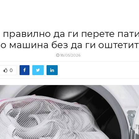
 правилно да ги перете пат
во машина без да ги оштетит
18/05/2026
0