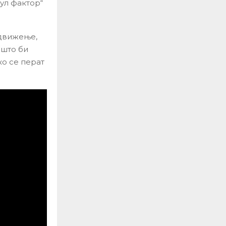
кул фактор“
 движење,
 што би
ко се перат