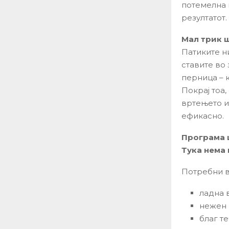
потемелна 
резултатот.
Мал трик 
Патиките н
ставите во
перница – 
Покрај тоа
вртењето и
ефикасно.
Програма ш
Тука нема
Потребни в
ладна 
нежен 
благ т