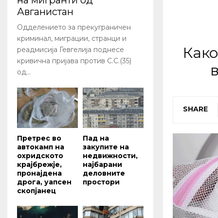
на мигранти од
Авганистан
Одделението за прекуграничен
криминал, миграции, странци и
Како
реадмисија Гевгелија поднесе
кривична пријава против С.С.(35)
од...
SHARE
Претрес во
Пад на
автокамп на
закупите на
охридското
недвижности,
крајбрежје,
најбарани
пронајдена
деловните
дрога, уапсен
простори
скопјанец