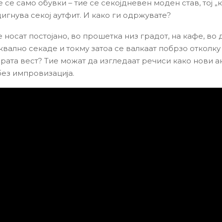
 се само обувки – тие се секојдневен моден став, тој „
игнува секој аутфит. И како ги одржувате?
 носат постојано, во прошетка низ градот, на кафе, во
квално секаде и токму затоа се валкаат побрзо отколку
брата вест? Тие можат да изгледаат речиси како нови а
без импровизација.