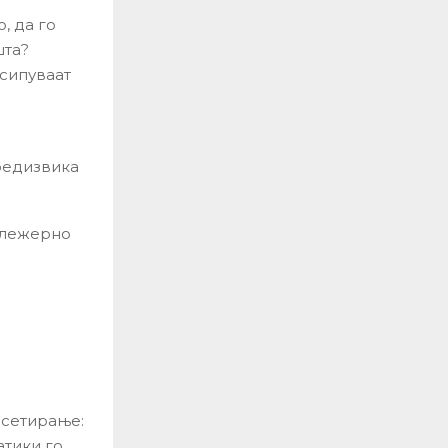
, да го
шта?
асипуваат
предизвика
о лежерно
есетирање:
атики го