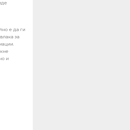
иде
лно е да ги
влака за
мации.
екне
но и