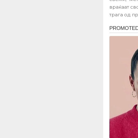
враќаат сво
трага од п