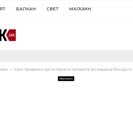
РТ
БАЛКАН
СВЕТ
МАГАЗИН
азин
Како правилно да ги перете патиките во машина без да ги
Магазин