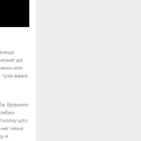
аници.
 можат да
 меки или
– тука важи
ба. Врвките
осебен
отколку што
ење: мека
ку е