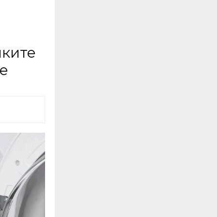
иките
е