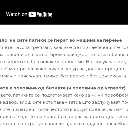
ло: не сите патики се перат во машина за перење
нете на „спа третман“, важно е да ги знаете вашите гр
аправени од платно, мрежа или цврст текстил обично
 со перењето без никакви проблеми. Но, полуксузните,
лни“ материјали како кожа и велур не доаѓаат предвид 
етман и понежната грижа, без драма и без центрифуга.
та е половина од битката (и половина од успехот)
ето, патиките се подготвуваат како за мини преобраз
 надвор, влошките исто така – затоа што заслужуваат п
глите и внатрешноста честопати кријат повеќе „живот“ 
 прв поглед. Потоа доаѓа брз ритуал за претходно чист
ува крпа отстранува прашина, кал и градски траги. Кол