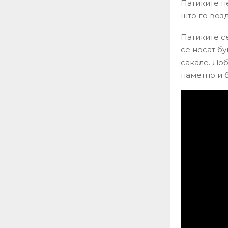
Патиките не
што го возд
Патиките се
се носат бу
сакале. До
паметно и 