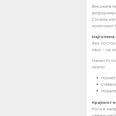
Високата т
деформира 
Сосема изл
конечниот 
Најголема
Ако постои
хаос – од 
Наместо то
темпо:
полнет
ставен
подале
Крајниот 
Кога е нап
свежи, чист