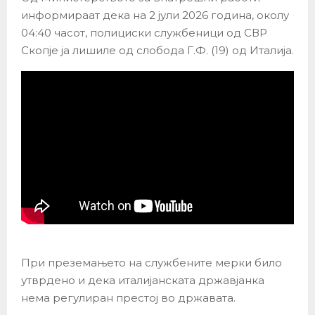
информираат дека на 2 јули 2026 година, околу
04:40 часот, полициски службеници од СВР
Скопје ја лишиле од слобода Г.Ф. (19) од Италија.
При преземањето на службените мерки било
утврдено и дека италијанската државјанка
нема регулиран престој во државата.