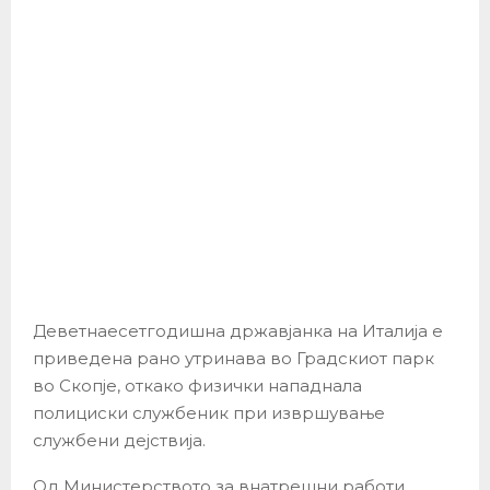
Деветнаесетгодишна државјанка на Италија е
приведена рано утринава во Градскиот парк
во Скопје, откако физички нападнала
полициски службеник при извршување
службени дејствија.
Од Министерството за внатрешни работи