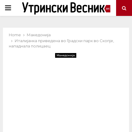
PRIMARY
MENU
Home
Македонија
Италијанка приведена во Градски парк во Скопје,
нападнала полицаец
Македонија