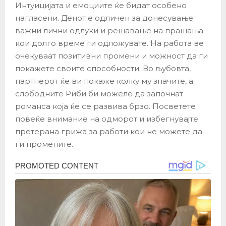
Интуицијата и емоциите ќе бидат особено
нагласени. Денот е одличен за донесување
важни лични одлуки и решавање на прашања
кои долго време ги одложувате. На работа ве
очекуваат позитивни промени и можност да ги
покажете своите способности. Во љубовта,
партнерот ќе ви покаже колку му значите, а
слободните Риби би можеле да започнат
романса која ќе се развива брзо. Посветете
повеќе внимание на одморот и избегнувајте
претерана грижа за работи кои не можете да
ги промените.