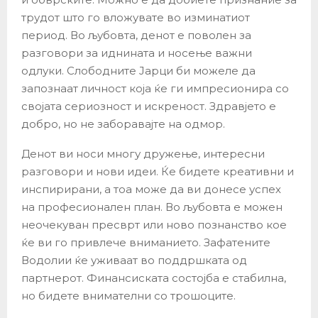
трудот што го вложувате во изминатиот
период. Во љубовта, денот е поволен за
разговори за иднината и носење важни
одлуки. Слободните Јарци би можеле да
запознаат личност која ќе ги импресионира со
својата сериозност и искреност. Здравјето е
добро, но не заборавајте на одмор.
Денот ви носи многу дружење, интересни
разговори и нови идеи. Ќе бидете креативни и
инспирирани, а тоа може да ви донесе успех
на професионален план. Во љубовта е можен
неочекуван пресврт или ново познанство кое
ќе ви го привлече вниманието. Зафатените
Водолии ќе уживаат во поддршката од
партнерот. Финансиската состојба е стабилна,
но бидете внимателни со трошоците.