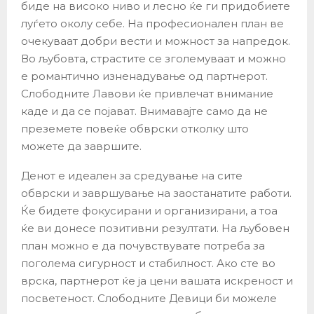
биде на високо ниво и лесно ќе ги придобиете
луѓето околу себе. На професионален план ве
очекуваат добри вести и можност за напредок.
Во љубовта, страстите се зголемуваат и можно
е романтично изненадување од партнерот.
Слободните Лавови ќе привлечат внимание
каде и да се појават. Внимавајте само да не
преземете повеќе обврски отколку што
можете да завршите.
Денот е идеален за средување на сите
обврски и завршување на заостанатите работи.
Ќе бидете фокусирани и организирани, а тоа
ќе ви донесе позитивни резултати. На љубовен
план можно е да почувствувате потреба за
поголема сигурност и стабилност. Ако сте во
врска, партнерот ќе ја цени вашата искреност и
посветеност. Слободните Девици би можеле