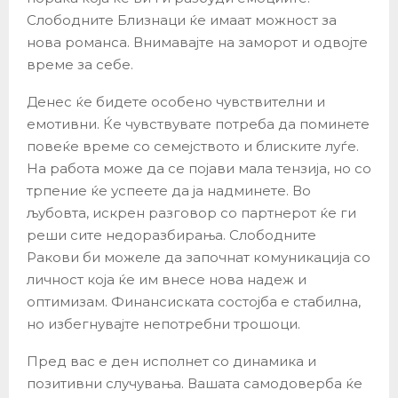
Слободните Близнаци ќе имаат можност за
нова романса. Внимавајте на заморот и одвојте
време за себе.
Денес ќе бидете особено чувствителни и
емотивни. Ќе чувствувате потреба да поминете
повеќе време со семејството и блиските луѓе.
На работа може да се појави мала тензија, но со
трпение ќе успеете да ја надминете. Во
љубовта, искрен разговор со партнерот ќе ги
реши сите недоразбирања. Слободните
Ракови би можеле да започнат комуникација со
личност која ќе им внесе нова надеж и
оптимизам. Финансиската состојба е стабилна,
но избегнувајте непотребни трошоци.
Пред вас е ден исполнет со динамика и
позитивни случувања. Вашата самодоверба ќе