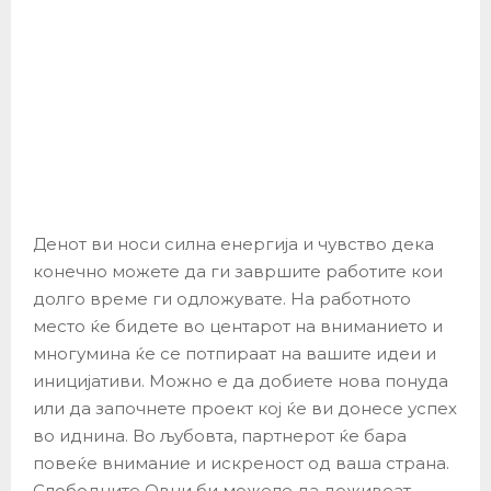
Денот ви носи силна енергија и чувство дека
конечно можете да ги завршите работите кои
долго време ги одложувате. На работното
место ќе бидете во центарот на вниманието и
многумина ќе се потпираат на вашите идеи и
иницијативи. Можно е да добиете нова понуда
или да започнете проект кој ќе ви донесе успех
во иднина. Во љубовта, партнерот ќе бара
повеќе внимание и искреност од ваша страна.
Слободните Овни би можеле да доживеат