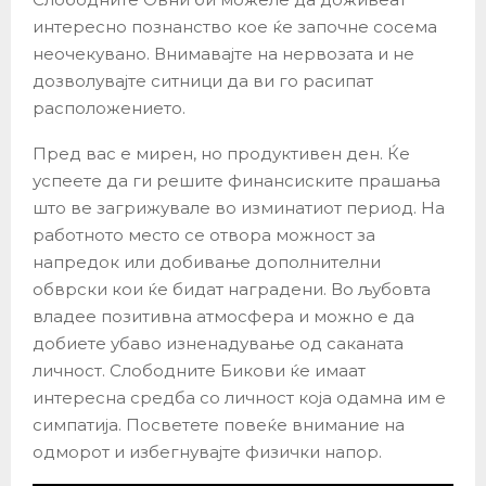
интересно познанство кое ќе започне сосема
неочекувано. Внимавајте на нервозата и не
дозволувајте ситници да ви го расипат
расположението.
Пред вас е мирен, но продуктивен ден. Ќе
успеете да ги решите финансиските прашања
што ве загрижувале во изминатиот период. На
работното место се отвора можност за
напредок или добивање дополнителни
обврски кои ќе бидат наградени. Во љубовта
владее позитивна атмосфера и можно е да
добиете убаво изненадување од саканата
личност. Слободните Бикови ќе имаат
интересна средба со личност која одамна им е
симпатија. Посветете повеќе внимание на
одморот и избегнувајте физички напор.