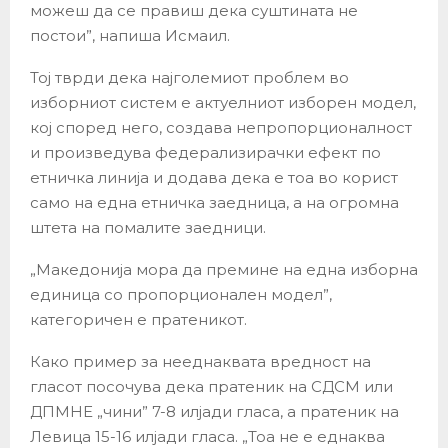
можеш да се правиш дека суштината не
постои”, напиша Исмаил.
Тој тврди дека најголемиот проблем во
изборниот систем е актуелниот изборен модел,
кој според него, создава непропорционалност
и произведува федерализирачки ефект по
етничка линија и додава дека е тоа во корист
само на една етничка заедница, а на огромна
штета на помалите заедници.
„Македонија мора да премине на една изборна
единица со пропорционален модел”,
категоричен е пратеникот.
Како пример за нееднаквата вредност на
гласот посочува дека пратеник на СДСМ или
ДПМНЕ „чини” 7-8 илјади гласа, а пратеник на
Левица 15-16 илјади гласа. „Тоа не е еднаква