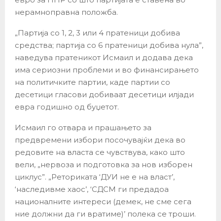
нерамноправна положба.
„Партија со 1, 2, 3 или 4 пратеници добива
средства; партија со 6 пратеници добива нула”,
наведува пратеникот Исмаил и додава дека
има сериозни проблеми и во финансирањето
на политичките партии, каде партии со
десетици гласови добиваат десетици илјади
евра годишно од буџетот.
Исмаил го отвара и прашањето за
предвремени избори посочувајќи дека во
редовите на власта се чувствува, како што
вели, „нервоза и подготовка за нов изборен
циклус”. „Реториката ‘ДУИ не е на власт’,
‘наследивме хаос’, ‘СДСМ ги предадоа
националните интереси (демек, не сме сега
ние должни да ги вратиме)’ полека се троши.