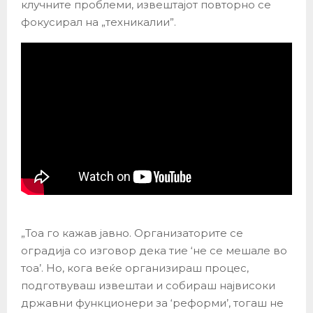
клучните проблеми, извештајот повторно се
фокусирал на „техникалии”.
„Тоа го кажав јавно. Организаторите се
оградија со изговор дека тие ‘не се мешале во
тоа’. Но, кога веќе организираш процес,
подготвуваш извештаи и собираш највисоки
државни функционери за ‘реформи’, тогаш не