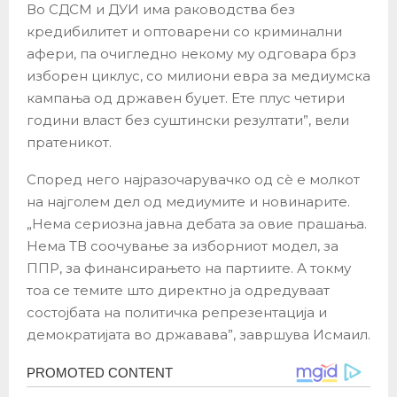
Во СДСМ и ДУИ има раководства без
кредибилитет и оптоварени со криминални
афери, па очигледно некому му одговара брз
изборен циклус, со милиони евра за медиумска
кампања од државен буџет. Ете плус четири
години власт без суштински резултати”, вели
пратеникот.
Според него најразочарувачко од сè е молкот
на најголем дел од медиумите и новинарите.
„Нема сериозна јавна дебата за овие прашања.
Нема ТВ соочување за изборниот модел, за
ППР, за финансирањето на партиите. А токму
тоа се темите што директно ја одредуваат
состојбата на политичка репрезентација и
демократијата во државава”, завршува Исмаил.