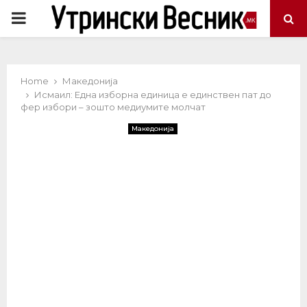
PRIMARY
MENU
Home
Македонија
Исмаил: Една изборна единица е единствен пат до
фер избори – зошто медиумите молчат
Македонија