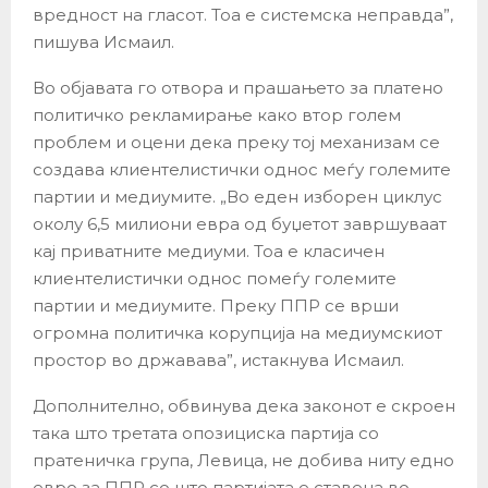
вредност на гласот. Тоа е системска неправда”,
пишува Исмаил.
Во објавата го отвора и прашањето за платено
политичко рекламирање како втор голем
проблем и оцени дека преку тој механизам се
создава клиентелистички однос меѓу големите
партии и медиумите. „Во еден изборен циклус
околу 6,5 милиони евра од буџетот завршуваат
кај приватните медиуми. Тоа е класичен
клиентелистички однос помеѓу големите
партии и медиумите. Преку ППР се врши
огромна политичка корупција на медиумскиот
простор во државава”, истакнува Исмаил.
Дополнително, обвинува дека законот е скроен
така што третата опозициска партија со
пратеничка група, Левица, не добива ниту едно
евро за ППР со што партијата е ставена во