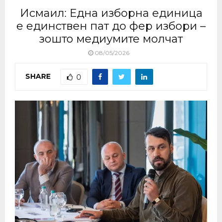
Исмаил: Една изборна единица
е единствен пат до фер избори –
зошто медиумите молчат
08/05/2026
SHARE
0