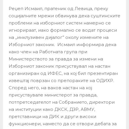
Реџеп Исмаил, пратеник од Левица, преку
социјалните мрежи обвинува дека суштинските
проблеми на изборниот систем намерно се
игнорираат, иако формално се водат процеси
на „инклузивен дијалог” околу измените на
Изборниот законик. Исмаил информира дека
како член на Работната група при
Министерството за правда за измени на
Изборниот законик присуствувал на настан
организиран од ИФЕС, на кој бил презентиран
извештај поврзан со препораките на ОДИХР.
Според него, на ваков настан на кој
присуствувале министерот за правда,
потпретседателот на Собранието, директори
на институции како ДКСК, ДЗР, АВМУ,
претставници на ДИК и други високи
функционери, наместо да се отвори дебата за