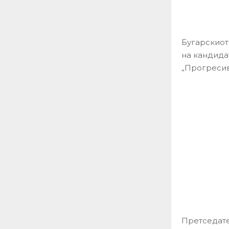
Бугарскиот
на кандида
„Прогресив
Претседате