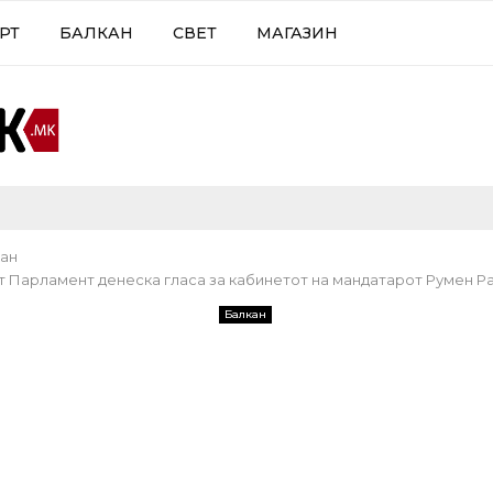
РТ
БАЛКАН
СВЕТ
МАГАЗИН
ан
т Парламент денеска гласа за кабинетот на мандатарот Румен Р
Балкан