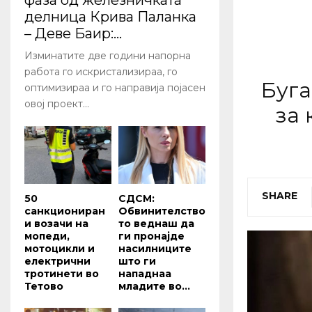
фаза од железничката
делница Крива Паланка
– Деве Баир:...
Изминатите две години напорна
работа го искристализираа, го
Буга
оптимизираа и го направија појасен
овој проект...
за 
SHARE
50
СДСМ:
санкциониран
Обвинителство
и возачи на
то веднаш да
мопеди,
ги пронајде
мотоцикли и
насилниците
електрични
што ги
тротинети во
нападнаа
Тетово
младите во...