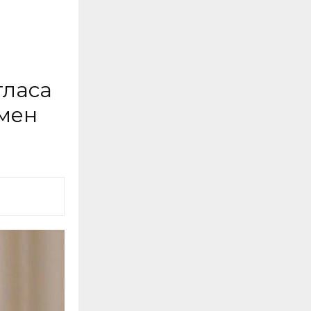
гласа
умен