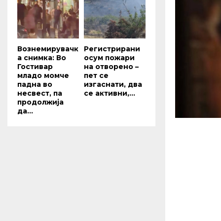
Вознемирувачк
Регистрирани
а снимка: Во
осум пожари
Гостивар
на отворено –
младо момче
пет се
падна во
изгаснати, два
несвест, па
се активни,...
продолжија
да...