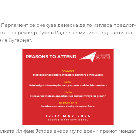
 Парламент се очекува денеска да го изгласа предлог
тот за премиер Румен Радев, номиниран од партијата
на Бугарија“.
лката Илијана Јотова вчера му го врачи првиот мандат