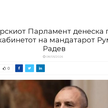
рскиот Парламент денеска 
кабинетот на мандатарот Р
Радев
08/05/2026
0