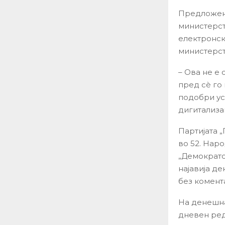
Предложена
министерств
електронск
министерст
– Ова не е
пред сè го
подобри усл
дигитализац
Партијата 
во 52. Нар
„Демократс
најавија д
без комент
На денешна
дневен ред