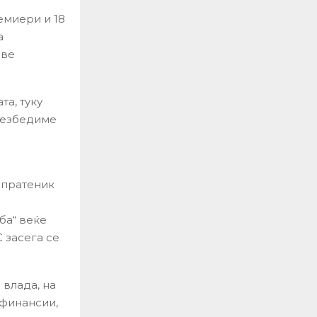
емиери и 18
а
две
та, туку
обезбедиме
 пратеник
ба“ веќе
 засега се
 влада, на
 финансии,