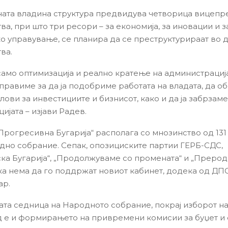
та владина структура предвидува четворица вицепр
а, при што три ресори – за економија, за иновации и з
о управување, се планира да се преструктурираат во 
ва.
 само оптимизација и реално кратење на администрација
 правиме за да ја подобриме работата на владата, да 
ови за инвестициите и бизнисот, како и да ја забрзаме
ијата – изјави Радев.
„Прогресивна Бугарија“ располага со мнозинство од 131
одно собрание. Сепак, опозициските партии ГЕРБ-СДС,
ка Бугарија“, „Продолжуваме со промената“ и „Прерод
ека нема да го поддржат новиот кабинет, додека од ДПС
ар.
та седница на Народното собрание, покрај изборот на
 е и формирањето на привремени комисии за буџет и