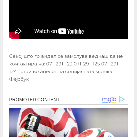
Секој што го видел се замолува веднаш да не
контактира на: 071-291-123 071-291-125 071-291-
124“, стои во апелот на социјалната мрежа
Фејсбук.