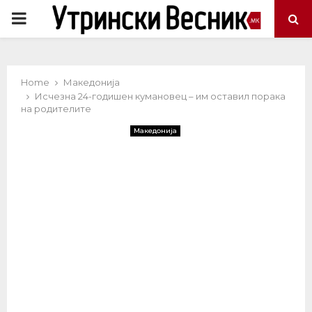
PRIMARY
MENU
Home
Македонија
Исчезна 24-годишен кумановец – им оставил порака
на родителите
Македонија