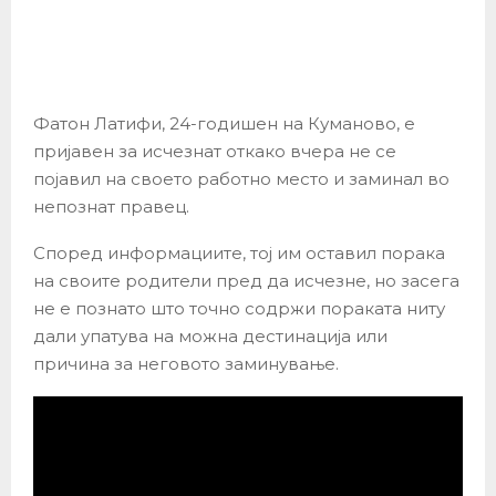
Фатон Латифи, 24-годишен на Куманово, е
пријавен за исчезнат откако вчера не се
појавил на своето работно место и заминал во
непознат правец.
Според информациите, тој им оставил порака
на своите родители пред да исчезне, но засега
не е познато што точно содржи пораката ниту
дали упатува на можна дестинација или
причина за неговото заминување.