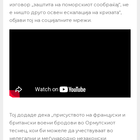
изговор „заштита на поморскиот сообраќај“, не
е ништо друго освен ескалација на кризата“,
објави тој на социјалните мрежи.
Тој додаде дека „присуството на француски и
британски воени бродови во Ормутскиот
теснец, кои би можеле да учествуваат во
нелегални и меѓународно незаконски