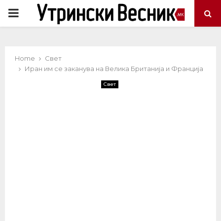
PRIMARY
MENU
Home
Свет
Иран им се заканува на Велика Британија и Франција
Свет