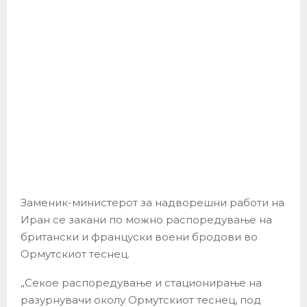
Заменик-министерот за надворешни работи на
Иран се закани по можно распоредување на
британски и француски воени бродови во
Ормутскиот теснец.
„Секое распоредување и стационирање на
разурнувачи околу Ормутскиот теснец, под