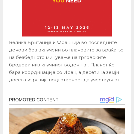
Велика Британија и Франција во последните
денови беа вклучени во плановите за враќање
на безбедното минување на трговските
бродови низ клучниот воден пат. Планот ќе
бара координација со Иран, а десетина земји
досега изразија подготвеност да учествуваат.