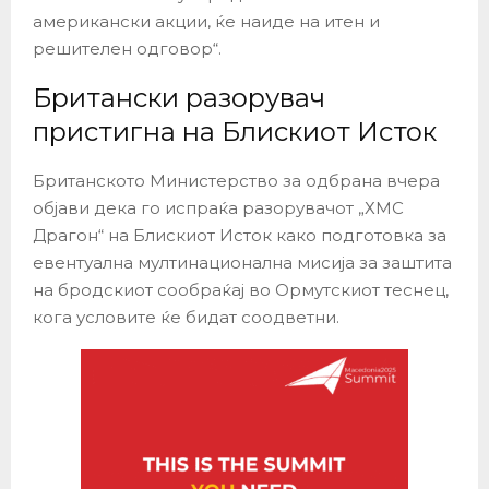
американски акции, ќе наиде на итен и
решителен одговор“.
Британски разорувач
пристигна на Блискиот Исток
Британското Министерство за одбрана вчера
објави дека го испраќа разорувачот „ХМС
Драгон“ на Блискиот Исток како подготовка за
евентуална мултинационална мисија за заштита
на бродскиот сообраќај во Ормутскиот теснец,
кога условите ќе бидат соодветни.