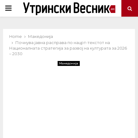
PRIMARY
MENU
Home
Македонија
Почнува јавна расправа по нацрт-текстот на
Националната стратегија за развој на културата за 2026
– 2030
Македонија