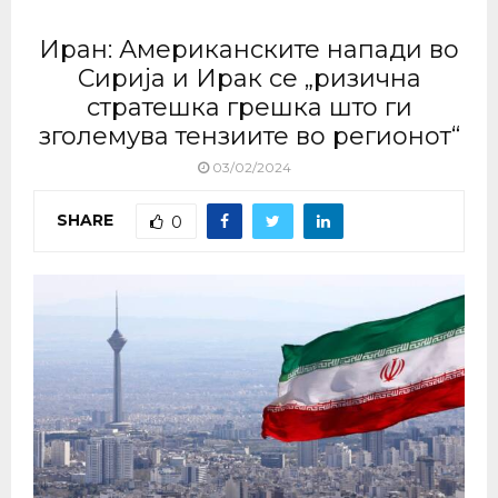
Иран: Американските напади во
Сирија и Ирак се „ризична
стратешка грешка што ги
зголемува тензиите во регионот“
03/02/2024
SHARE
0