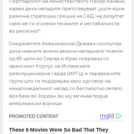
Портпаролот на министерството Насер Канани,
изјави дека нападите претставуваат „уште една
ризична стратешка грешка на САД, чиј резултат
само ќе ги зголеми тензиите и нестабилноста
во регионот“.
Соединетите Американски Држави соопштија
дека нивните воени авиони нападнале повеќе
од 85 цели во Сирија и Ирак поврзани со
иранскиот Корпус на Исламската
револуционерна гарда (ИРГЦ) и паравоените
групи што ги поддржува како одговор на
минатонеделниот напад со беспилотно летало
врз база во Јордан, во кој загинаа тројца
американски војници.