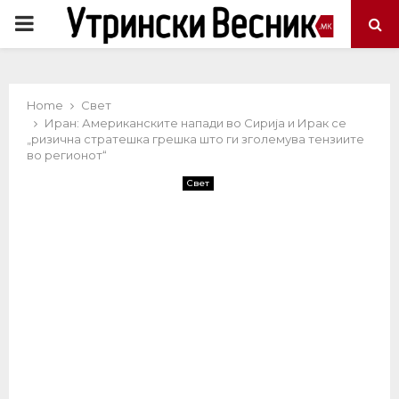
PRIMARY
MENU
Home
Свет
Иран: Американските напади во Сирија и Ирак се
„ризична стратешка грешка што ги зголемува тензиите
во регионот“
Свет