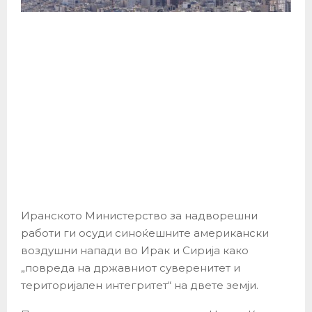
Иранското Министерство за надворешни
работи ги осуди синоќешните американски
воздушни напади во Ирак и Сирија како
„повреда на државниот суверенитет и
територијален интегритет“ на двете земји.