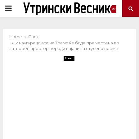
PRIMARY
MENU
Home
Свет
Инаугурацијата на Трамп ќе биде преместена во
затворен простор поради најави за студeно време
Свет