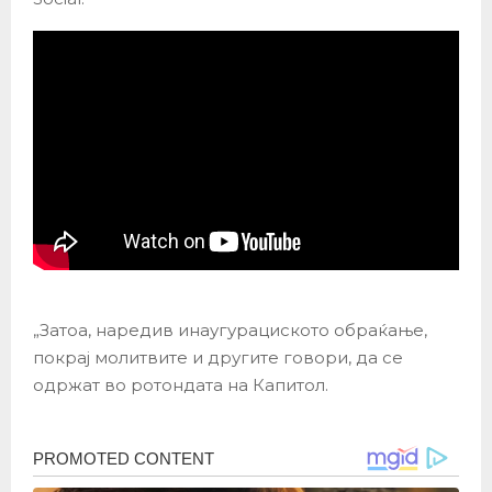
„Затоа, наредив инаугурациското обраќање,
покрај молитвите и другите говори, да се
одржат во ротондата на Капитол.