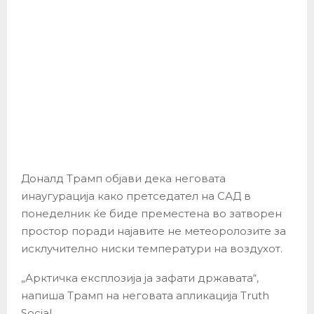
Доналд Трамп објави дека неговата
инаугурација како претседател на САД в
понеделник ќе биде преместена во затворен
простор поради најавите не метеоролозите за
исклучително ниски температури на воздухот.
„Арктичка експлозија ја зафати државата“,
напиша Трамп на неговата апликација Truth
Social.