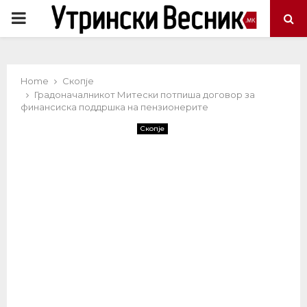
PRIMARY
MENU
Home
Скопје
Градоначалникот Митески потпиша договор за
финансиска поддршка на пензионерите
Скопје