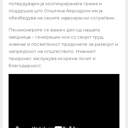
потврдувајќи ја континуираната грижа и
поддршка што Општина Аеродром им ја
обезбедува на своите највозрасни сограѓани.
Пензионерите се важен дел од нашата
заедница – генерации кои со својот труд,
знаење и посветеност придонеле за развојот и
напредокот на општеството. Нивниот
придонес заслужува искрена почит и
благодарност.