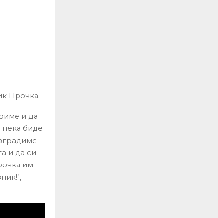
ик Прочка.
ириме и да
к нека биде
изградиме
а и да си
рочка им
ник!”,