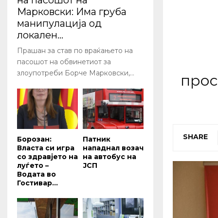
на пасошот на
Марковски: Има груба
манипулација од
локален...
Прашан за став по враќањето на
пасошот на обвинетиот за
злоупотреби Борче Марковски,...
прос
SHARE
Борозан:
Патник
Власта си игра
нападнал возач
со здравјето на
на автобус на
луѓето –
ЈСП
Водата во
Гостивар...