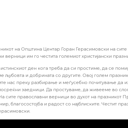
никот на Општина Центар Горан Герасимовски на сите
и верници им го честита големиот христијански празн
вистинскиот ден кога треба да си простиме, да се пом
ме љубовта и добрината со другите. Овој голем празни
сите нас преку разбирање и меѓусебно почитување да 
посреќни заедници. Да простуваме, да живееме во слог
На сите православни верници во духот на празникот П
ир, благосостојба и радост со најблиските. Честит праз
ерасимовски.