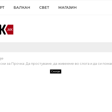
РТ
БАЛКАН
СВЕТ
МАГАЗИН
је
ски за Прочка: Да простуваме, да живееме во слога и да си пом
Скопје