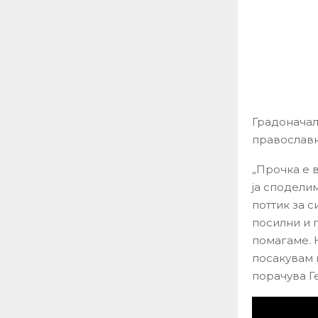
Градоначал
православн
„Прочка е 
ја сподели
поттик за 
посилни и 
помагаме. 
посакувам м
порачува Г