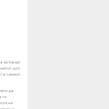
а за Канал
сметот што
ст е самиот
пати да
а ги
копски
хигиена.