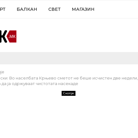
РТ
БАЛКАН
СВЕТ
МАГАЗИН
је
ски: Во населбата Крњево сметот не беше исчистен две недели,
а да ја одржуваат чистотата насекаде
Скопје