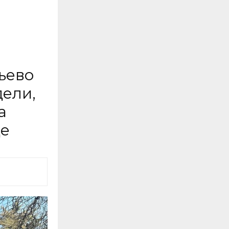
њево
дели,
а
де