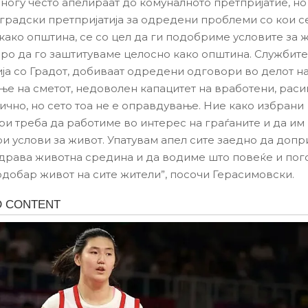
ногу често апелираат до комуналното претпријатие, но
 градски претпријатија за одредени проблеми со кои с
како општина, се со цел да ги подобриме условите за 
бро да го заштитуваме целосно како општина. Службите
ја со Градот, добиваат одредени одговори во делот н
ње на сметот, недоволен капацитет на вработени, рас
лично, но сето тоа не е оправдување. Ние како избрани
и треба да работиме во интерес на граѓаните и да и
и услови за живот. Упатувам апел сите заедно да доп
здрава животна средина и да водиме што повеќе и по
одобар живот на сите жители”, посочи Герасимовски.