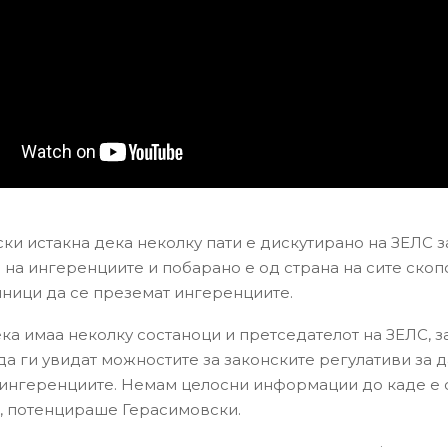
ки истакна дека неколку пати е дискутирано на ЗЕЛС з
на ингеренциите и побарано е од страна на сите скоп
ници да се преземат ингеренциите.
ка имаа неколку состаноци и претседателот на ЗЕЛС, з
да ги увидат можностите за законските регулативи за д
ингеренциите. Немам целосни информации до каде е 
, потенцираше Герасимовски.