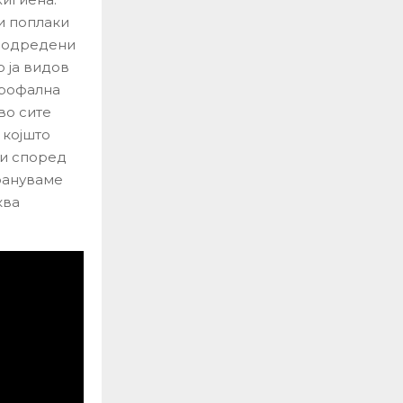
и поплаки
о одредени
 ја видов
трофална
во сите
 којшто
ки според
трануваме
ква