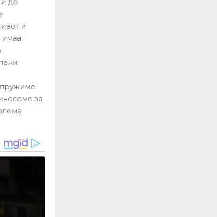
 и до
е
живот и
 имаат
а
ипани
м пружиме
ринесеме за
голема