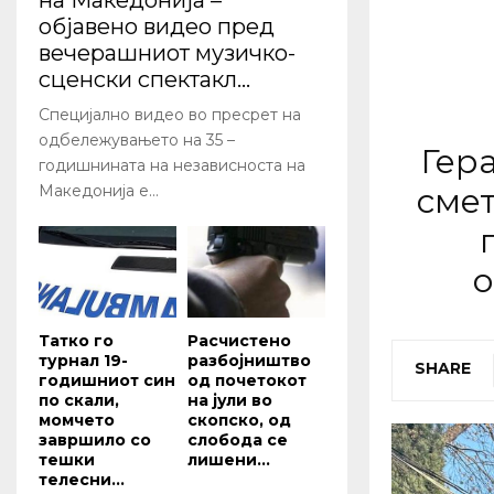
на Македонија –
објавено видео пред
вечерашниот музичко-
сценски спектакл...
Специјално видео во пресрет на
одбележувањето на 35 –
Гер
годишнината на независноста на
смет
Македонија е...
о
Татко го
Расчистено
турнал 19-
разбојништво
SHARE
годишниот син
од почетокот
по скали,
на јули во
момчето
скопско, од
завршило со
слобода се
тешки
лишени...
телесни...