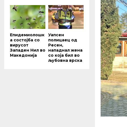
Епидемиолошк
Уапсен
а состојба со
полицаец од
вирусот
Ресен,
Западен Нил во
нападнал жена
Македонија
со која бил во
љубовна врска