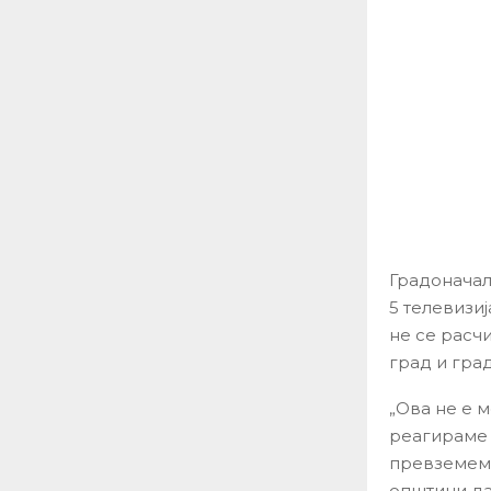
Градоначал
5 телевизи
не се расчи
град и гра
„Ова не е м
реагираме 
превземеме
општини да