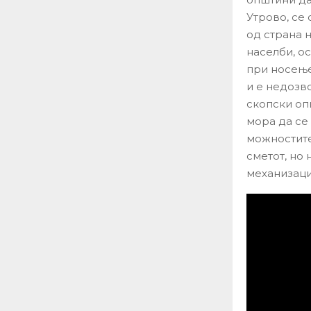
Утрово, се
од страна 
населби, о
при носење
и е недозво
скопски оп
мора да се
можностите
сметот, но 
механизаци