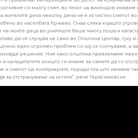
 соочивме со многу смет, во текот на викендов имавме 
на жителите дека неколку дена не е исчистен сметот в
собено во населбата Крњево. Онаа слика којашто утрово
 на моите деца во училиште беше многу лоша и катас
ливо да се случува не само во Општина Центар, туку и 
штини, еден огромен проблем со кој се соочуваме, а за
 изнајде решение. Ние како општина превземаме мер
 и капацитетите коишто ги имаме за самите да го отс
не и сметот од контејнерите, поради тоа што немаме та
ја за отстранување на истите”, рече Герасимовски.