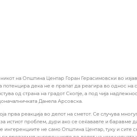
никот на Општина Центар Горан Герасимовски во изјав
ја потенцира дека не е првпат да реагира во однос на 
стува од страна на градот Скопје, а под чија надлежно
доначалничката Данела Арсовска.
оја прва реакција во делот на сметот. Се случува многу
за истиот проблем, дури ако се сеќававте и баравме д
 ингеренциите не само Општина Центар, туку и сите с
 ги превземат ингеренциите во делот на комуналната 