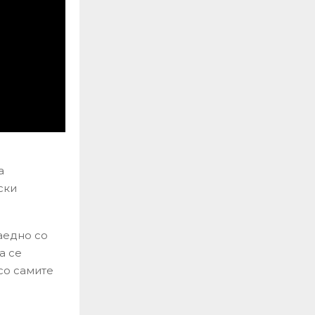
а
ски
аедно со
а се
со самите