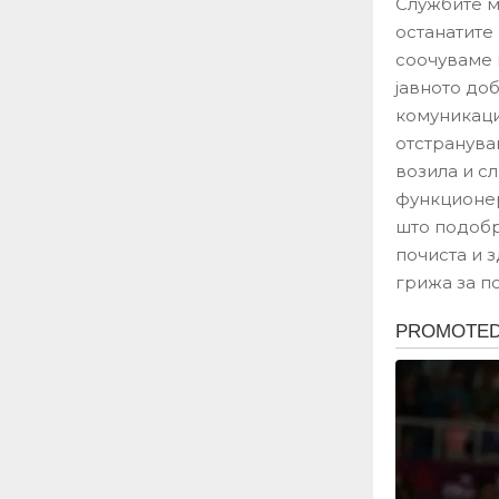
Службите м
останатите
соочуваме 
јавното до
комуникаци
отстранува
возила и с
функционер
што подобр
почиста и 
грижа за п