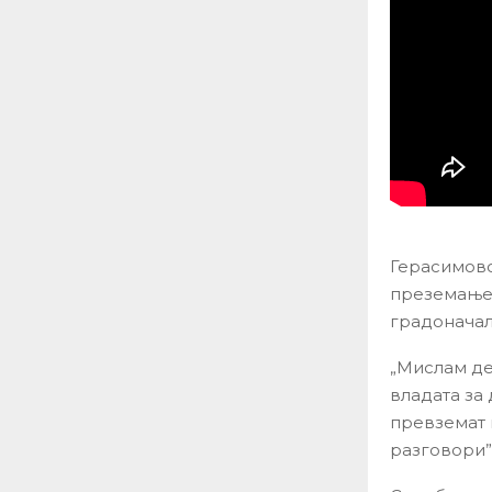
Герасимовс
преземање 
градоначал
„Мислам де
владата за 
превземат 
разговори”