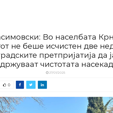
асимовски: Во населбата Кр
от не беше исчистен две не
градските претпријатија да ј
држуваат чистотата насека
27/01/2025
0