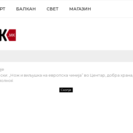
РТ
БАЛКАН
СВЕТ
МАГАЗИН
је
ки: „Нож и виљушка на европска чинија” во Центар, добра храна,
полноќ
Скопје