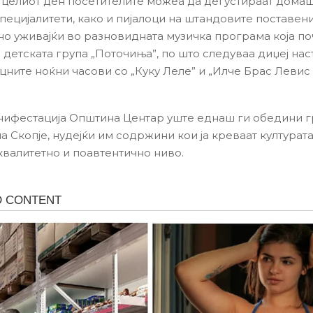
а целиот ден посетителите можea да дегустираат дома
пецијалитети, како и пијалоци на штандовите поставени
о уживајќи во разновидната музичка програма која по
 детската група „Поточиња”, по што следуваа диџеј наст
оцните ноќни часови со „Куку Леле” и „Илче Брас Левис
нифестација Општина Центар уште еднаш ги обедини г
а Скопје, нудејќи им содржини кои ја креваат културат
квалитетно и поавтентично ниво.