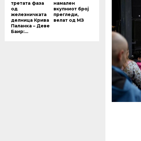
третата фаза
намален
од
вкупниот број
железничката
прегледи,
делница Крива
велат од МЗ
Паланка – Деве
Баир:...