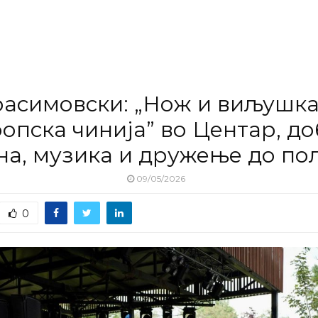
расимовски: „Нож и виљушка
опска чинија” во Центар, д
на, музика и дружење до по
09/05/2026
0