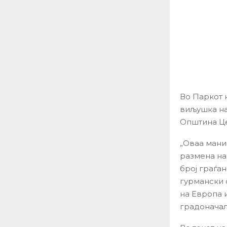
Во Паркот 
виљушка на
Општина Це
„Оваа мани
размена на
број граѓан
гурмански с
на Европа 
градоначал