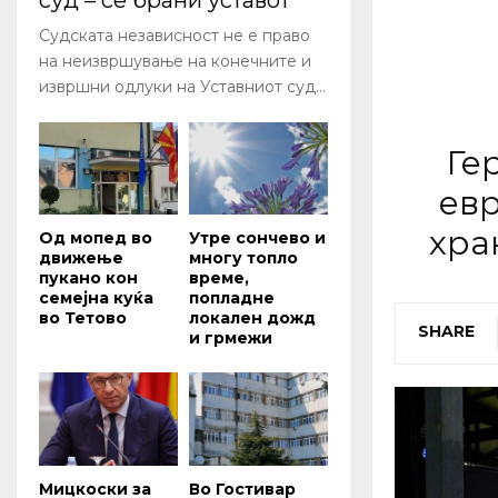
суд – се брани уставот
Судската независност не е право
на неизвршување на конечните и
извршни одлуки на Уставниот суд...
Ге
евр
хра
Од мопед во
Утре сончево и
движење
многу топло
пукано кон
време,
семејна куќа
попладне
во Тетово
локален дожд
SHARE
и грмежи
Мицкоски за
Во Гостивар