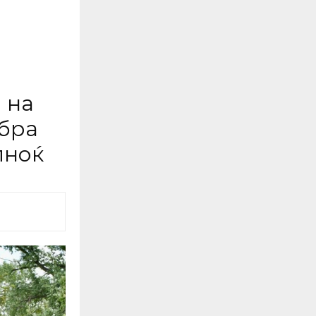
 на
обра
лноќ