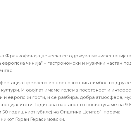
на Франкофонијa денеска се одржува манифестацијата
 европска чинија” – гастрономски и музички настан п
нтар.
фестација прерасна во препознатлив симбол на друж
 култури. И овојпат имаме голема посетеност и интерес
и и европски гости, и се разбира, добра атмосфера, му
пецијалитети. Годинава настанот го посветуваме на 9 М
и 50 годишниот јубилеј на Општина Центар”, порача
никот Горан Герасимовски.