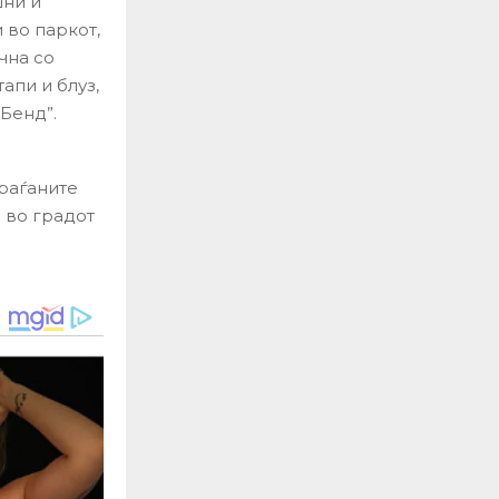
шни и
 во паркот,
чна со
апи и блуз,
 Бенд”.
раѓаните
а во градот