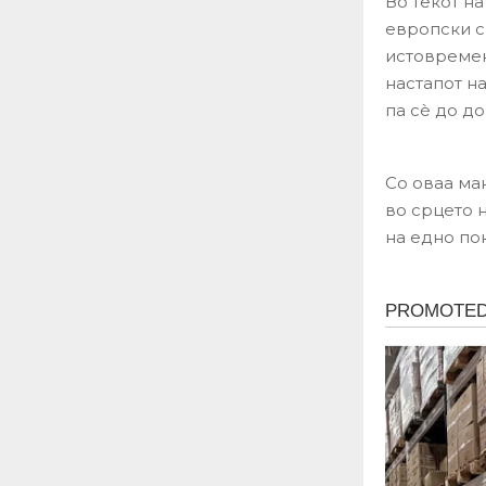
Во текот н
европски с
истовремен
настапот на
па сè до д
Со оваа ма
во срцето н
на едно по