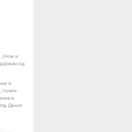
 „Нож и
оддржан од
ење и
, голем
зика и
ај, Денот