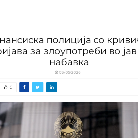
нансиска полиција со криви
ијава за злоупотреби во ја
набавка
08/05/2026
0