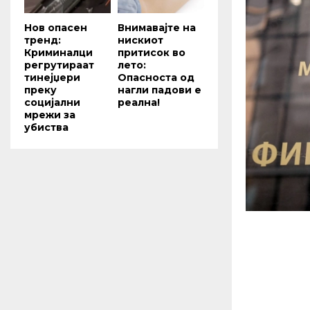
Нов опасен
Внимавајте на
тренд:
нискиот
Криминалци
притисок во
регрутираат
лето:
тинејџери
Опасноста од
преку
нагли падови е
социјални
реална!
мрежи за
убиства