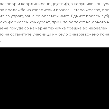
договор и координирани дејствија ја нарушиле конкур
 за продажба на хаварисани возила – старо железо, ор
ата за управување со одземен имот. Едниот правен субј
ако формален конкурент, при што во текот на јавното
вена понуда со намерна техничка грешка во нереален
што на останатите учесници им било оневозможено по
.