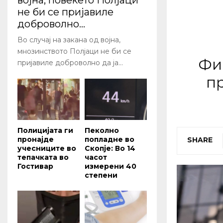
војна, повеќето Полјаци
не би се пријавиле
доброволно...
Во случај на закана од војна,
мнозинството Полјаци не би се
Фи
пријавиле доброволно да ја...
пр
Полицијата ги
Пеколно
пронајде
попладне во
SHARE
учесниците во
Скопје: Во 14
тепачката во
часот
Гостивар
измерени 40
степени