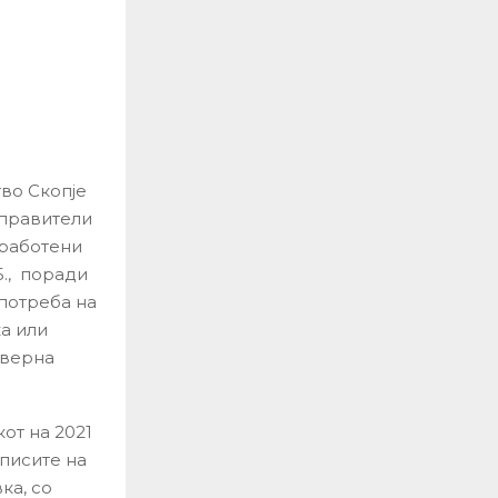
во Скопје
управители
вработени
.Б., поради
потреба на
ка или
еверна
кот на 2021
писите на
ка, со