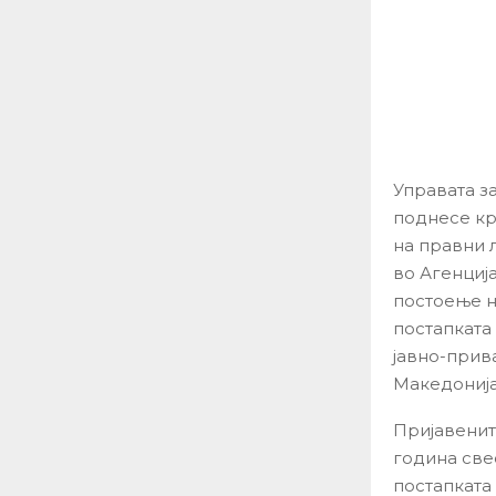
Управата з
поднесе кри
на правни 
во Агенција
постоење н
постапката
јавно-прив
Македонија
Пријавените
година све
постапката 