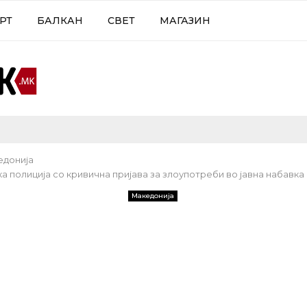
РТ
БАЛКАН
СВЕТ
МАГАЗИН
едонија
 полиција со кривична пријава за злоупотреби во јавна набавка
Македонија