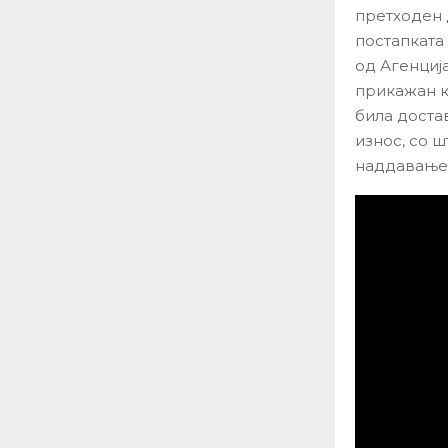
претходен 
постапката
од Агенциј
прикажан к
била доста
износ, со 
наддавање