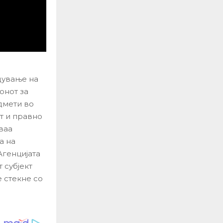
едување на
онот за
дмети во
т и правно
ваа
а на
Агенцијата
 субјект
е стекне со