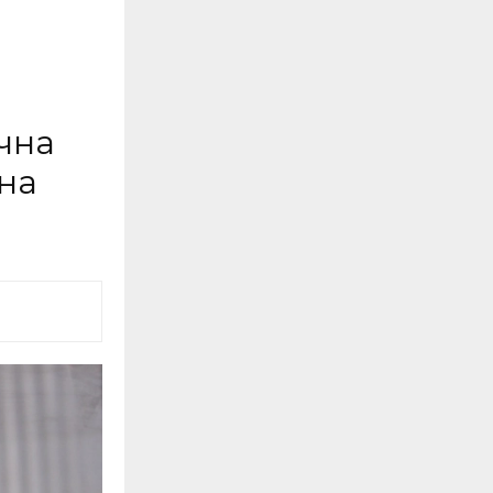
чна
вна