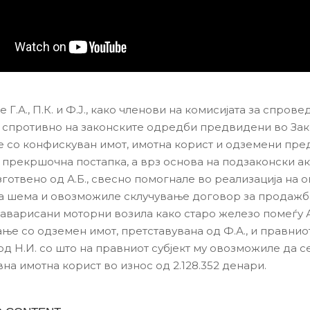
 Г.А., П.К. и Ф.Ј., како членови на комисијата за спров
, спротивно на законските одредби предвидени во Зак
 со конфискуван имот, имотна корист и одземени пре
 прекршочна постапка, а врз основа на подзаконски ак
готвено од А.Б., свесно помогнале во реализација на о
 шема и овозможиле склучување договор за продажб
аварисани моторни возила како старо железо помеѓу 
ње со одземен имот, претставувана од Ф.А., и правниот
од Н.И. со што на правниот субјект му овозможиле да с
на имотна корист во износ од 2.128.352 денари.