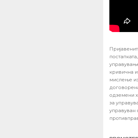
Пријавените
постапката
управување
кривична и
мислење из
договорена
одземени х
за управува
управуван 
противправ