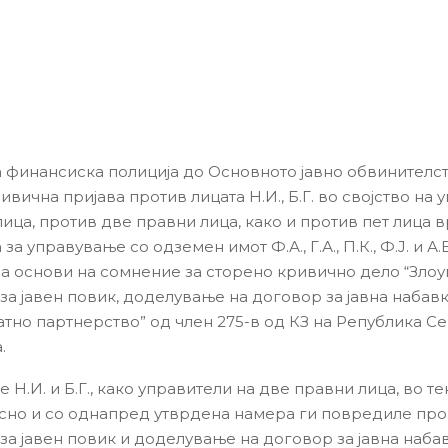
а финансиска полиција до Основното јавно обвинителст
вична пријава против лицата Н.И., Б.Г. во својство на 
лица, против две правни лица, како и против пет лица 
 за управување со одземен имот Ф.А., Г.А., П.К., Ф.Ј. и А
а основи на сомнение за сторено кривично дело “Злоу
 за јавен повик, доделување на договор за јавна набав
атно партнерство” од член 275-в од КЗ на Република С
.
 Н.И. и Б.Г., како управители на две правни лица, во те
сно и со однапред утврдена намера ги повредиле про
за јавен повик и доделување на договор за јавна набав