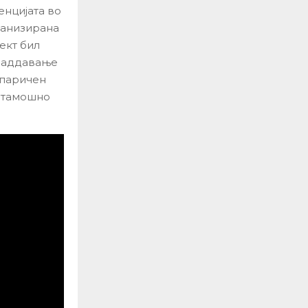
енцијата во
ганизирана
ект бил
 наддавање
 паричен
натамошно